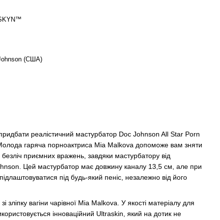
aSKYN™
Johnson (США)
ридбати реалістичний мастурбатор Doc Johnson All Star Porn
. Молода гаряча порноактриса Mia Malkova допоможе вам зняти
ь безліч приємних вражень, завдяки мастурбатору від
hnson. Цей мастурбатор має довжину каналу 13,5 см, але при
 підлаштовуватися під будь-який пеніс, незалежно від його
зі зліпку вагіни чарівної Mia Malkova. У якості матеріалу для
користовується інноваційний Ultraskin, який на дотик не