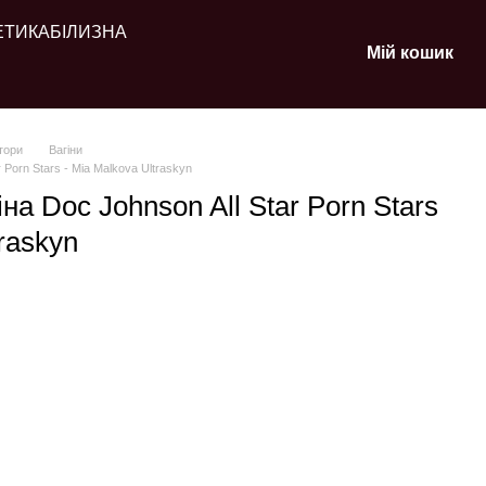
ЕТИКА
БІЛИЗНА
Мій кошик
тори
Вагіни
 Porn Stars - Mia Malkova Ultraskyn
на Doc Johnson All Star Porn Stars
raskyn