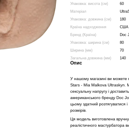
Упаковка: висота (см)
60
Матеріал
Ultr
Упаковка: довжина (см)
180
Країна надходження
США
Бренд (Країна)
Doc 
Упаковка: ширина (см)
80
Ширина (мм)
70
Загальна довжина (мм)
140
Опис
У нашому магазині ви можете п
Stars - Mia Malkova Ultraskyn
сексуальну напругу і доставит
американського бренду Doc Jo
цьому здатний розтягуватися і
розмірів.
Ця модель виготовлена ​​вручну 
реалістичного мастурбатора ви