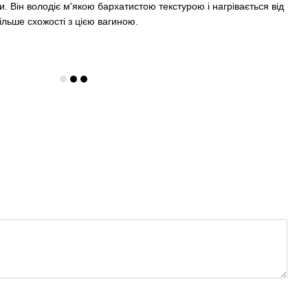
ри. Він володіє м'якою бархатистою текстурою і нагрівається від
ільше схожості з цією вагиною.