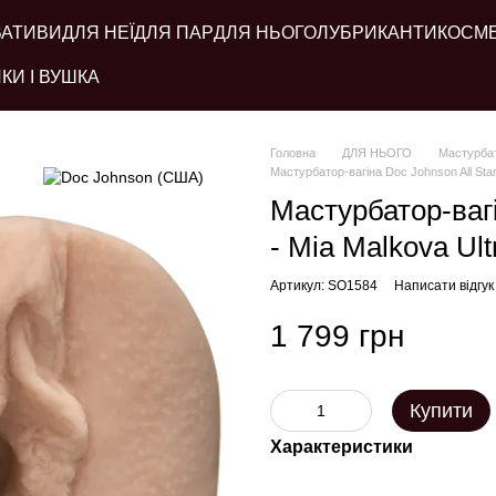
ВАТИВИ
ДЛЯ НЕЇ
ДЛЯ ПАР
ДЛЯ НЬОГО
ЛУБРИКАНТИ
КОСМ
КИ І ВУШКА
Головна
ДЛЯ НЬОГО
Мастурба
Мастурбатор-вагіна Doc Johnson All Star
Мастурбатор-вагі
- Mia Malkova Ult
Артикул: SO1584
Написати відгук
1 799 грн
Купити
Характеристики