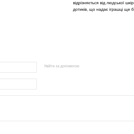
відрізняється від людської шкі
дотиків, що надає іграшці ще б
Увійти за допомогою