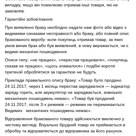
випадку, якщо він помилково отримав інші товари, які не
замовляв.
Гарантійні зобов'язання:
При виявленні браку необхідно надати нам фото або відео з
видимими ознаками несправності або браку, або повний опис
бракованого виробу: коли покупець отримав товар, за яких
умов виник брак або був виявлений, в чому виражається, чи є
видимі механічні пошкодження.
Описи типу: «не працює», «перестав працювати», «покупець
сказав не працює», «щось зламалося» і подібні короткі
претензії оброблятися за гарантією не будуть.
Приклади правильного опису браку: «Товар було продано
24.11.2017, через 1 місяць перестав заряджатися — індикатор
заряду горить, але акумулятор не заряджається, зовнішніх
механічних пошкоджень немає», «Товар був проданий
24.11.2017, після 3-х режимів — режими не перемикаються.
Видимих механічних пошкоджень немає».
Відправлення бракованого товару здійснюється виключно у
чистому вигляді. Візуально брудний товар не приймається в
обробку та відправляється до відправника за його рахунок.