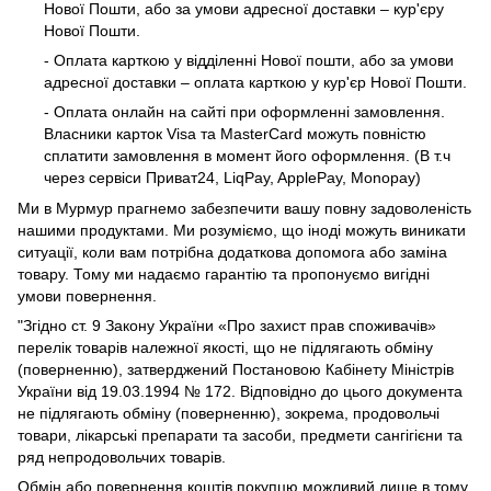
Нової Пошти, або за умови адресної доставки – кур'єру
Нової Пошти.
- Оплата карткою у відділенні Нової пошти, або за умови
адресної доставки – оплата карткою у кур'єр Нової Пошти.
- Оплата онлайн на сайті при оформленні замовлення.
Власники карток Visa та MasterCard можуть повністю
сплатити замовлення в момент його оформлення. (В т.ч
через сервіси Приват24, LiqPay, ApplePay, Monopay)
Ми в Мурмур прагнемо забезпечити вашу повну задоволеність
нашими продуктами. Ми розуміємо, що іноді можуть виникати
ситуації, коли вам потрібна додаткова допомога або заміна
товару. Тому ми надаємо гарантію та пропонуємо вигідні
умови повернення.
"Згідно ст. 9 Закону України «Про захист прав споживачів»
перелік товарів належної якості, що не підлягають обміну
(поверненню), затверджений Постановою Кабінету Міністрів
України від 19.03.1994 № 172. Відповідно до цього документа
не підлягають обміну (поверненню), зокрема, продовольчі
товари, лікарські препарати та засоби, предмети сангігієни та
ряд непродовольчих товарів.
Обмін або повернення коштів покупцю можливий лише в тому