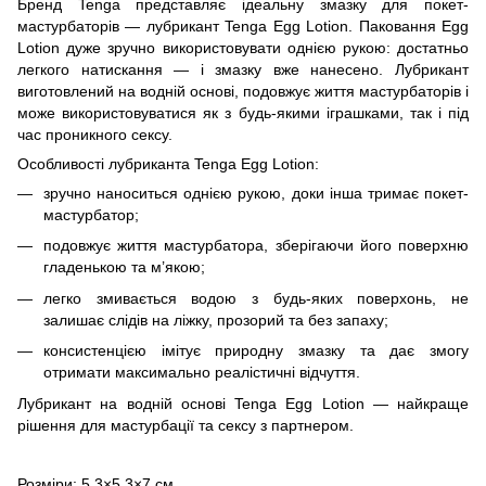
Бренд Tenga представляє ідеальну змазку для покет-
мастурбаторів — лубрикант Tenga Egg Lotion. Паковання Egg
Lotion дуже зручно використовувати однією рукою: достатньо
легкого натискання — і змазку вже нанесено. Лубрикант
виготовлений на водній основі, подовжує життя мастурбаторів і
може використовуватися як з будь-якими іграшками, так і під
час проникного сексу.
Особливості лубриканта Tenga Egg Lotion:
зручно наноситься однією рукою, доки інша тримає покет-
мастурбатор;
подовжує життя мастурбатора, зберігаючи його поверхню
гладенькою та м’якою;
легко змивається водою з будь-яких поверхонь, не
залишає слідів на ліжку, прозорий та без запаху;
консистенцією імітує природну змазку та дає змогу
отримати максимально реалістичні відчуття.
Лубрикант на водній основі Tenga Egg Lotion — найкраще
рішення для мастурбації та сексу з партнером.
Розміри: 5,3×5,3×7 см.