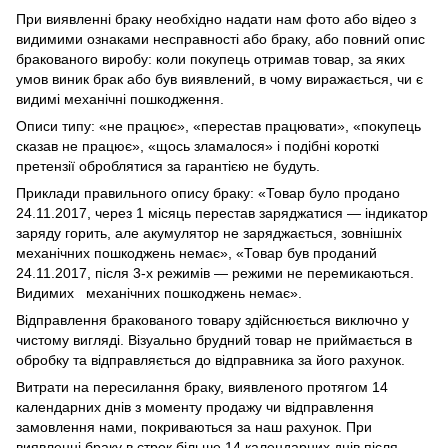
При виявленні браку необхідно надати нам фото або відео з
видимими ознаками несправності або браку, або повний опис
бракованого виробу: коли покупець отримав товар, за яких
умов виник брак або був виявлений, в чому виражається, чи є
видимі механічні пошкодження.
Описи типу: «не працює», «перестав працювати», «покупець
сказав не працює», «щось зламалося» і подібні короткі
претензії оброблятися за гарантією не будуть.
Приклади правильного опису браку: «Товар було продано
24.11.2017, через 1 місяць перестав заряджатися — індикатор
заряду горить, але акумулятор не заряджається, зовнішніх
механічних пошкоджень немає», «Товар був проданий
24.11.2017, після 3-х режимів — режими не перемикаються.
Видимих механічних пошкоджень немає».
Відправлення бракованого товару здійснюється виключно у
чистому вигляді. Візуально брудний товар не приймається в
обробку та відправляється до відправника за його рахунок.
Витрати на пересилання браку, виявленого протягом 14
календарних днів з моменту продажу чи відправлення
замовлення нами, покриваються за наш рахунок. При
виявленні браку в строк більше 14 календарних днів після