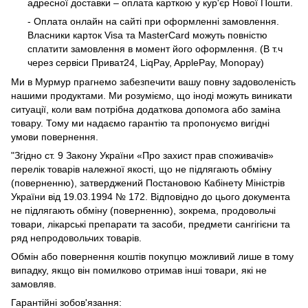
адресної доставки – оплата карткою у кур'єр Нової Пошти.
- Оплата онлайн на сайті при оформленні замовлення.
Власники карток Visa та MasterCard можуть повністю
сплатити замовлення в момент його оформлення. (В т.ч
через сервіси Приват24, LiqPay, ApplePay, Monopay)
Ми в Мурмур прагнемо забезпечити вашу повну задоволеність
нашими продуктами. Ми розуміємо, що іноді можуть виникати
ситуації, коли вам потрібна додаткова допомога або заміна
товару. Тому ми надаємо гарантію та пропонуємо вигідні
умови повернення.
"Згідно ст. 9 Закону України «Про захист прав споживачів»
перелік товарів належної якості, що не підлягають обміну
(поверненню), затверджений Постановою Кабінету Міністрів
України від 19.03.1994 № 172. Відповідно до цього документа
не підлягають обміну (поверненню), зокрема, продовольчі
товари, лікарські препарати та засоби, предмети сангігієни та
ряд непродовольчих товарів.
Обмін або повернення коштів покупцю можливий лише в тому
випадку, якщо він помилково отримав інші товари, які не
замовляв.
Гарантійні зобов'язання: