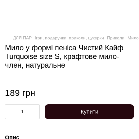
ДЛЯ ПАР
Ігри, подарунки, приколи, цукерки
Приколи
Мило 
Мило у формі пеніса Чистий Кайф
Turquoise size S, крафтове мило-
член, натуральне
189 грн
Купити
Опис