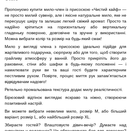
Пропонуємо купити мило-член із присоскою «Чистий кайф» —
не просто милий сувенір, але і якісне натуральне мило, яке не
пересушує шкіру та залишає легкий свіжий аромат. Просто та
надійно кріпиться на горизонтальну або вертикальну
гладеньку поверхню, довговічне та зручне у використанні.
Можна вибрати колір та розмір на будь-який смак!
Мило у вигляді члена з присоскою ідеально підійде для
жартівливого подарунка, сюрпризу або для того, щоб створити
грайливу атмосферу у ванній. Просто прикріпіть його до
раковини, стіни або шафки в будь-якому положенні — і
намилювати руки ви та ваші гості будете характерним
пестливим рухом. Повірте, процес миття рук запам’ятається
відвідувачам надовго!
Ретельно промальована текстура додає милу реалістичності.
Бірюзовий відтінок виглядає яскраво та ніжно, створюючи
позитивний настрій.
Ви можете вибрати невелике мило, розмір М, або більший
варіант, розмір L, або найбільший розмір XL.
Збираєте гостей? Влаштовуєте дівич-вечір? Думаєте над
сувеніром у подарунок? Чи облаштовуєте бар для дорослих?