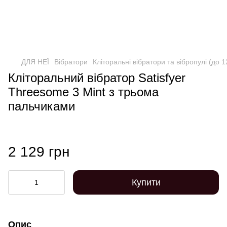
ДЛЯ НЕЇ
Вібратори
Кліторальні вібратори та вібропулі (до 
Кліторальний вібратор Satisfyer
Threesome 3 Mint з трьома
пальчиками
2 129 грн
Купити
Опис