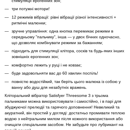
стимуляції ерогенних зон;
три потужні мотори!
12 режимів вібрації: рівні вібрації різної інтенсивності +
ритмічні малюнки;
зручне управління: одна кнопка перемикає режими в
середньому "пальчику", інша — у двох бічних одночасно,
що дозволяє комбінувати режими за бажанням;
підходить для стимуляції клітора, сосків та будь-яких інших
зовнішніх ерогенних зон;
комфортно лежить у руці і не ковзає;
буде задовольняти вас до 60 хвилин поспіль!
повністю водостійкий, так беріть цього малюка із собою у
ванну або душ для незабутніх вражень.
Кліторальний вібратор Satisfyer Threesome 3 з трьома
пальчиками можна використовувати і самостійно, і в парі для
збуджуючої прелюдії та гарячого доповнення! Невеликий та
акуратний, він простий у догляді: достатньо промивати теплою
водою з нейтральним милом після кожного використання або
очищати спеціальним засобом. Не забудьте про лубрикант на