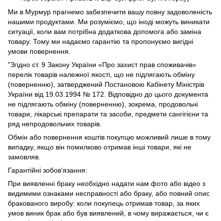
Ми в Мурмур прагнемо забезпечити вашу повну задоволеність
нашими продуктами. Ми розуміємо, що іноді можуть виникати
ситуації, коли вам потрібна додаткова допомога або заміна
товару. Тому ми надаємо гарантію та пропонуємо вигідні
умови повернення.
"Згідно ст. 9 Закону України «Про захист прав споживачів»
перелік товарів належної якості, що не підлягають обміну
(поверненню), затверджений Постановою Кабінету Міністрів
України від 19.03.1994 № 172. Відповідно до цього документа
не підлягають обміну (поверненню), зокрема, продовольчі
товари, лікарські препарати та засоби, предмети сангігієни та
ряд непродовольчих товарів.
Обмін або повернення коштів покупцю можливий лише в тому
випадку, якщо він помилково отримав інші товари, які не
замовляв.
Гарантійні зобов'язання:
При виявленні браку необхідно надати нам фото або відео з
видимими ознаками несправності або браку, або повний опис
бракованого виробу: коли покупець отримав товар, за яких
умов виник брак або був виявлений, в чому виражається, чи є