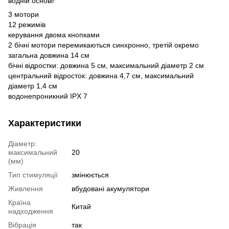
водній основі!
3 мотори
12 режимів
керування двома кнопками
2 бічні мотори перемикаються синхронно, третій окремо
загальна довжина 14 см
бічні відростки: довжина 5 см, максимальний діаметр 2 см
центральний відросток: довжина 4,7 см, максимальний
діаметр 1,4 см
водонепроникний IPX 7
Характеристики
Діаметр:
максимальний
20
(мм)
Тип стимуляції
змінюється
Живлення
вбудовані акумулятори
Країна
Китай
надходження
Вібрація
так