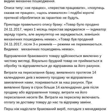
видимі механічні пошкодження.
Описи типу: «не працює», «перестав працювати», «покупець
сказав не працює», «щось зламалося» і подібні короткі
претензії оброблятися за гарантією не будуть.
Приклади правильного опису браку: «Товар було продано
24.11.2017, через 1 місяць перестав заряджатися — індикатор
заряду горить, але акумулятор не заряджається, зовнішніх
механічних пошкоджень немає», «Товар був проданий
24.11.2017, після 3-х режимів — режими не перемикаються.
Видимих механічних пошкоджень немає».
Відправлення бракованого товару здійснюється виключно у
чистому вигляді. Візуально брудний товар не приймається в
обробку та відправляється до відправника за його рахунок.
Витрати на пересилання браку, виявленого протягом 14
календарних днів з моменту продажу чи відправлення
замовлення нами, покриваються за наш рахунок. При
виявленні браку в строк більше 14 календарних днів після
продажу або відправлення товару, витрати на його
пересилання несете Ви. Витрати на пересилку включають
оплату за доставку товару до нас та відправку заміни.
Перш ніж надіслати бракований виріб, погодьте з менеджером