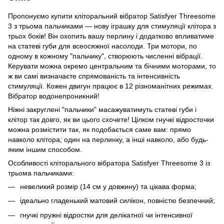
Пропонуємо купити кліторальний вібратор Satisfyer Threesome
3 з трьома пальчиками — нову іграшку для стимуляції клітора з
трьох боків! Він охопить вашу перлину і додатково впливатиме
на статеві губи для всеосяжної насолоди. Три мотори, по
одному в кожному "пальчику", створюють численні вібрації.
Керувати можна окремо центральним та бічними моторами, то
ж ви самі визначаєте спрямованість та інтенсивність
стимуляції. Кожен двигун працює в 12 різноманітних режимах.
Вібратор водонепроникний!
Ніжні закруглені "пальчики" масажуватимуть статеві губи і
клітор так довго, як ви цього схочете! Цілком гнучкі відросточки
можна розмістити так, як подобається саме вам: прямо
навколо клітора; один на перлинку, а інші навколо, або будь-
яким іншим способом.
Особливості кліторального вібратора Satisfyer Threesome 3 із
трьома пальчиками:
невеликий розмір (14 см у довжину) та цікава форма;
ідеально гладенький матовий силікон, повністю безпечний;
гнучкі пружні відростки для делікатної чи інтенсивної