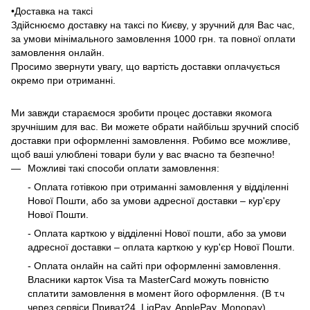
•Доставка на таксі
Здійснюємо доставку на таксі по Києву, у зручний для Вас час,
за умови мінімального замовлення 1000 грн. та повної оплати
замовлення онлайн.
Просимо звернути увагу, що вартість доставки оплачується
окремо при отриманні.
Ми завжди стараємося зробити процес доставки якомога
зручнішим для вас. Ви можете обрати найбільш зручний спосіб
доставки при оформленні замовлення. Робимо все можливе,
щоб ваші улюблені товари були у вас вчасно та безпечно!
Можливі такі способи оплати замовлення:
- Оплата готівкою при отриманні замовлення у відділенні
Нової Пошти, або за умови адресної доставки – кур'єру
Нової Пошти.
- Оплата карткою у відділенні Нової пошти, або за умови
адресної доставки – оплата карткою у кур'єр Нової Пошти.
- Оплата онлайн на сайті при оформленні замовлення.
Власники карток Visa та MasterCard можуть повністю
сплатити замовлення в момент його оформлення. (В т.ч
через сервіси Приват24, LiqPay, ApplePay, Monopay)