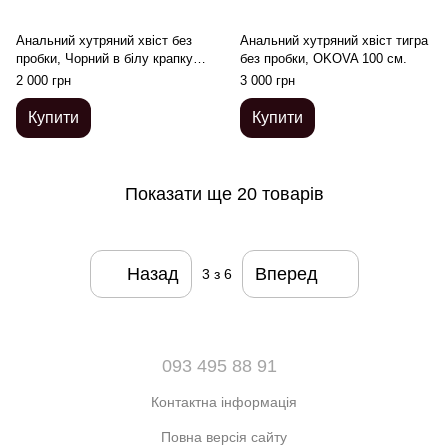
Анальний хутряний хвіст без
Анальний хутряний хвіст тигра
пробки, Чорний в білу крапку з
без пробки, OKOVA 100 см.
білим кінчиком, OKOVA 60 см.
2 000 грн
3 000 грн
Купити
Купити
Показати ще 20 товарів
Назад
Вперед
3
з 6
093 495 88 91
Контактна інформація
Повна версія сайту