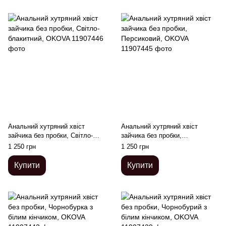
Анальний хутряний хвіст
Анальний хутряний хвіст
зайчика без пробки, Світло-
зайчика без пробки,
блакитний, OKOVA
Персиковий, OKOVA
1 250 грн
1 250 грн
Купити
Купити