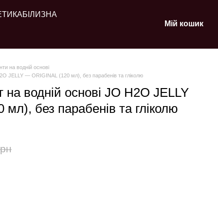
ЕТИКА
БІЛИЗНА
Мій кошик
ти на водній основі
H2O JELLY — ORIGINAL (120 мл), без парабенів та гліколю
т на водній основі JO H2O JELLY
мл), без парабенів та гліколю
грн