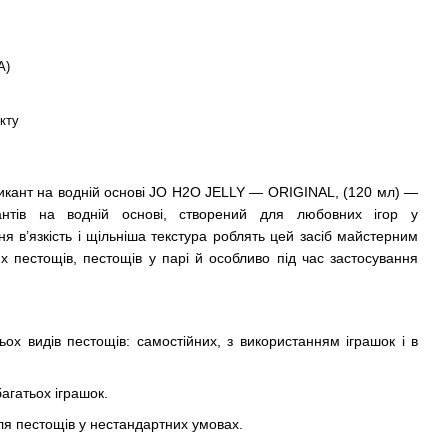
А)
кту
икант на водній основі JO H2O JELLY — ORIGINAL, (120 мл) —
кантів на водній основі, створений для любовних ігор у
я в’язкість і щільніша текстура роблять цей засіб майстерним
х пестощів, пестощів у парі й особливо під час застосування
ох видів пестощів: самостійних, з використанням іграшок і в
багатьох іграшок.
ля пестощів у нестандартних умовах.