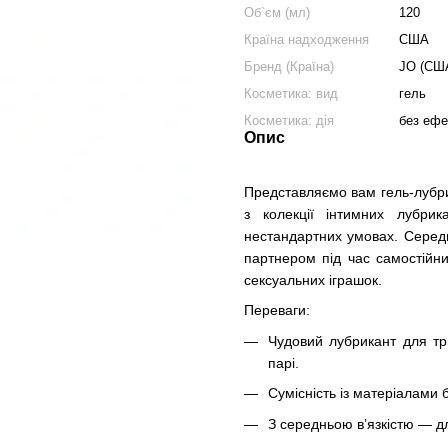
Об`єм (мл)
120
Країна надходження
США
Бренд (Країна)
JO (СШ
Косметика: вид
гель
Косметика: дія
без ефе
Опис
Представляємо вам гель-лубр
з колекції інтимних лубри
нестандартних умовах. Середн
партнером під час самостійни
сексуальних іграшок.
Переваги:
Чудовий лубрикант для трь
парі.
Сумісність із матеріалами 
З середньою в’язкістю — д