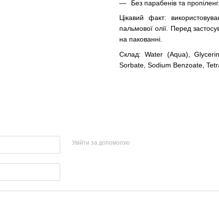
Без парабенів та пропіленг
Цікавий факт: використовув
пальмової олії. Перед застос
на пакованні.
Склад: Water (Aqua), Glycerin
Sorbate, Sodium Benzoate, Tet
Увійти за допомогою