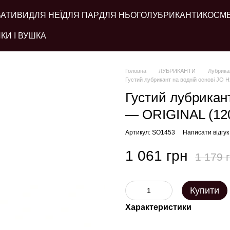
ВАТИВИ
ДЛЯ НЕЇ
ДЛЯ ПАР
ДЛЯ НЬОГО
ЛУБРИКАНТИ
КОСМ
КИ І ВУШКА
Головна
ЛУБРИКАНТИ
Лубрикан
Густий лубрикант на водній основі JO 
Густий лубрикан
— ORIGINAL (120 
Артикул: SO1453
Написати відгук
1 061 грн
1 179 
Купити
Характеристики