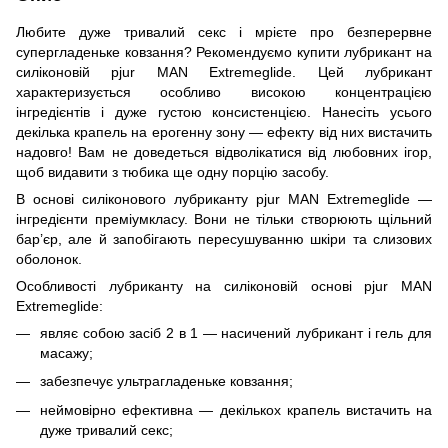
Любите дуже тривалий секс і мрієте про безперервне
супергладеньке ковзання? Рекомендуємо купити лубрикант на
силіконовій pjur MAN Extremeglide. Цей лубрикант
характеризується особливо високою концентрацією
інгредієнтів і дуже густою консистенцією. Нанесіть усього
декілька крапель на ерогенну зону — ефекту від них вистачить
надовго! Вам не доведеться відволікатися від любовних ігор,
щоб видавити з тюбика ще одну порцію засобу.
В основі силіконового лубриканту pjur MAN Extremeglide —
інгредієнти преміумкласу. Вони не тільки створюють щільний
бар’єр, але й запобігають пересушуванню шкіри та слизових
оболонок.
Особливості лубриканту на силіконовій основі pjur MAN
Extremeglide:
являє собою засіб 2 в 1 — насичений лубрикант і гель для
масажу;
забезпечує ультрагладеньке ковзання;
неймовірно ефективна — декількох крапель вистачить на
дуже тривалий секс;