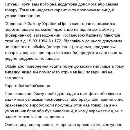
ситуації, коли вам потрібна додаткова допомога або заміна
товару. Тому ми надаємо гарантію та пропонуємо вигідні
умови повернення.
"Згідно ст. 9 Закону України «Про захист прав споживачів»
перелік товарів належної якості, що не підлягають обміну
(поверненню), затверджений Постановою Кабінету Міністрів
України від 19.03.1994 № 172. Відповідно до цього документа
не підлягають обміну (поверненню), зокрема, продовольчі
товари, лікарські препарати та засоби, предмети сангігієни та
ряд непродовольчих товарів.
Обмін або повернення коштів покупцю можливий лише в тому
випадку, якщо він помилково отримав інші товари, які не
замовляв.
Гарантійні зобов'язання:
При виявленні браку необхідно надати нам фото або відео з
видимими ознаками несправності або браку, або повний опис
бракованого виробу: коли покупець отримав товар, за яких
умов виник брак або був виявлений, в чому виражається, чи є
видимі механічні пошкодження.
Описи типу: «не працює», «перестав працювати», «покупець