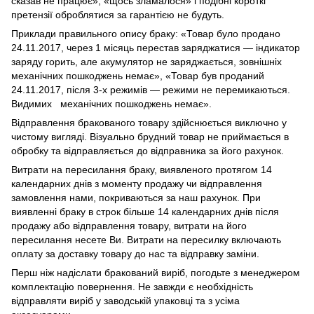
сказав не працює», «щось зламалося» і подібні короткі
претензії оброблятися за гарантією не будуть.
Приклади правильного опису браку: «Товар було продано
24.11.2017, через 1 місяць перестав заряджатися — індикатор
заряду горить, але акумулятор не заряджається, зовнішніх
механічних пошкоджень немає», «Товар був проданий
24.11.2017, після 3-х режимів — режими не перемикаються.
Видимих механічних пошкоджень немає».
Відправлення бракованого товару здійснюється виключно у
чистому вигляді. Візуально брудний товар не приймається в
обробку та відправляється до відправника за його рахунок.
Витрати на пересилання браку, виявленого протягом 14
календарних днів з моменту продажу чи відправлення
замовлення нами, покриваються за наш рахунок. При
виявленні браку в строк більше 14 календарних днів після
продажу або відправлення товару, витрати на його
пересилання несете Ви. Витрати на пересилку включають
оплату за доставку товару до нас та відправку заміни.
Перш ніж надіслати бракований виріб, погодьте з менеджером
комплектацію повернення. Не завжди є необхідність
відправляти виріб у заводській упаковці та з усіма