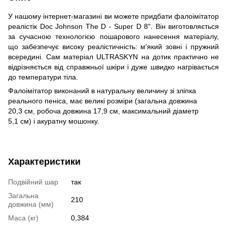
У нашому інтернет-магазині ви можете придбати фалоімітатор
реалістік Doc Johnson The D - Super D 8". Він виготовляється
за сучасною технологією пошарового нанесення матеріалу,
що забезпечує високу реалістичність: м'який зовні і пружний
всередині. Сам матеріал ULTRASKYN на дотик практично не
відрізняється від справжньої шкіри і дуже швидко нагрівається
до температури тіла.
Фалоімітатор виконаний в натуральну величину зі зліпка
реального пеніса, має великі розміри (загальна довжина
20,3 см, робоча довжина 17,9 см, максимальний діаметр
5,1 см) і акуратну мошонку.
Характеристики
Подвійний шар
так
Загальна
210
довжина (мм)
Маса (кг)
0,384