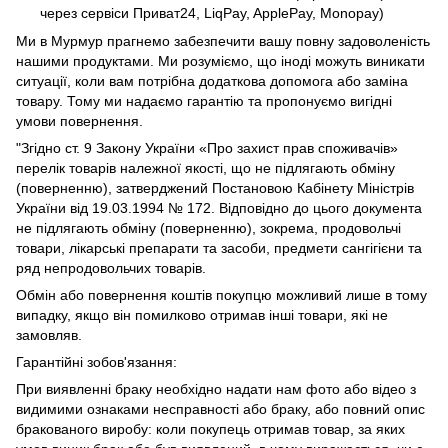
через сервіси Приват24, LiqPay, ApplePay, Monopay)
Ми в Мурмур прагнемо забезпечити вашу повну задоволеність
нашими продуктами. Ми розуміємо, що іноді можуть виникати
ситуації, коли вам потрібна додаткова допомога або заміна
товару. Тому ми надаємо гарантію та пропонуємо вигідні
умови повернення.
"Згідно ст. 9 Закону України «Про захист прав споживачів»
перелік товарів належної якості, що не підлягають обміну
(поверненню), затверджений Постановою Кабінету Міністрів
України від 19.03.1994 № 172. Відповідно до цього документа
не підлягають обміну (поверненню), зокрема, продовольчі
товари, лікарські препарати та засоби, предмети сангігієни та
ряд непродовольчих товарів.
Обмін або повернення коштів покупцю можливий лише в тому
випадку, якщо він помилково отримав інші товари, які не
замовляв.
Гарантійні зобов'язання:
При виявленні браку необхідно надати нам фото або відео з
видимими ознаками несправності або браку, або повний опис
бракованого виробу: коли покупець отримав товар, за яких