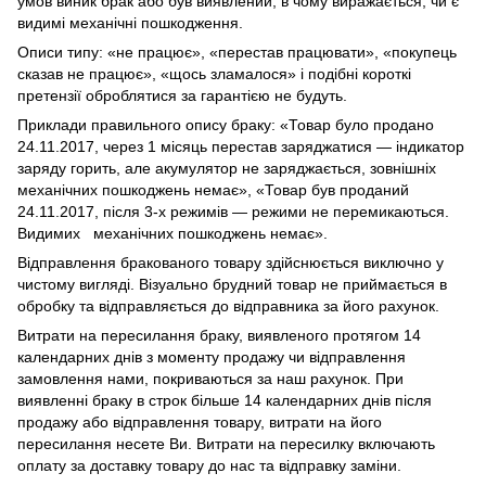
умов виник брак або був виявлений, в чому виражається, чи є
видимі механічні пошкодження.
Описи типу: «не працює», «перестав працювати», «покупець
сказав не працює», «щось зламалося» і подібні короткі
претензії оброблятися за гарантією не будуть.
Приклади правильного опису браку: «Товар було продано
24.11.2017, через 1 місяць перестав заряджатися — індикатор
заряду горить, але акумулятор не заряджається, зовнішніх
механічних пошкоджень немає», «Товар був проданий
24.11.2017, після 3-х режимів — режими не перемикаються.
Видимих механічних пошкоджень немає».
Відправлення бракованого товару здійснюється виключно у
чистому вигляді. Візуально брудний товар не приймається в
обробку та відправляється до відправника за його рахунок.
Витрати на пересилання браку, виявленого протягом 14
календарних днів з моменту продажу чи відправлення
замовлення нами, покриваються за наш рахунок. При
виявленні браку в строк більше 14 календарних днів після
продажу або відправлення товару, витрати на його
пересилання несете Ви. Витрати на пересилку включають
оплату за доставку товару до нас та відправку заміни.