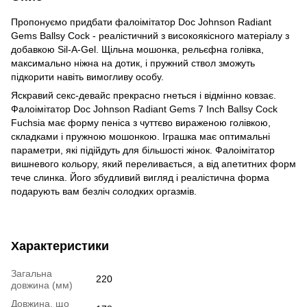
Пропонуємо придбати фалоімітатор Doc Johnson Radiant
Gems Ballsy Cock - реалістичний з високоякісного матеріалу з
добавкою Sil-A-Gel. Щільна мошонка, рельєфна голівка,
максимально ніжна на дотик, і пружний ствол зможуть
підкорити навіть вимогливу особу.
Яскравий секс-девайс прекрасно гнеться і відмінно ковзає.
Фалоімітатор Doc Johnson Radiant Gems 7 Inch Ballsy Cock
Fuchsia має форму пеніса з чуттєво вираженою голівкою,
складками і пружною мошонкою. Іграшка має оптимальні
параметри, які підійдуть для більшості жінок. Фалоімітатор
вишневого кольору, який переливається, а від апетитних форм
тече слинка. Його збудливий вигляд і реалістична форма
подарують вам безліч солодких оргазмів.
Характеристики
Загальна
220
довжина (мм)
Довжина, що