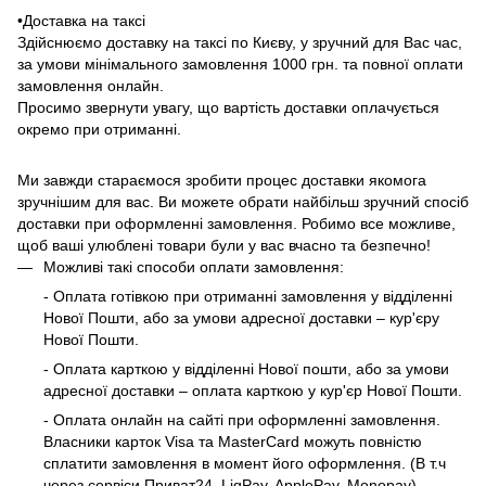
•Доставка на таксі
Здійснюємо доставку на таксі по Києву, у зручний для Вас час,
за умови мінімального замовлення 1000 грн. та повної оплати
замовлення онлайн.
Просимо звернути увагу, що вартість доставки оплачується
окремо при отриманні.
Ми завжди стараємося зробити процес доставки якомога
зручнішим для вас. Ви можете обрати найбільш зручний спосіб
доставки при оформленні замовлення. Робимо все можливе,
щоб ваші улюблені товари були у вас вчасно та безпечно!
Можливі такі способи оплати замовлення:
- Оплата готівкою при отриманні замовлення у відділенні
Нової Пошти, або за умови адресної доставки – кур'єру
Нової Пошти.
- Оплата карткою у відділенні Нової пошти, або за умови
адресної доставки – оплата карткою у кур'єр Нової Пошти.
- Оплата онлайн на сайті при оформленні замовлення.
Власники карток Visa та MasterCard можуть повністю
сплатити замовлення в момент його оформлення. (В т.ч
через сервіси Приват24, LiqPay, ApplePay, Monopay)