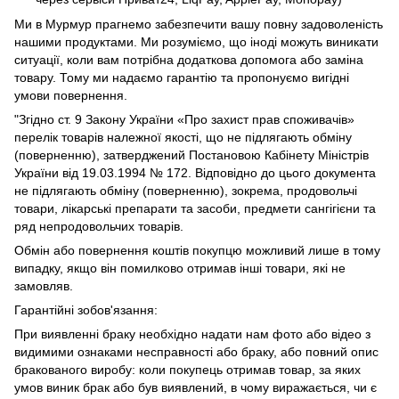
Ми в Мурмур прагнемо забезпечити вашу повну задоволеність
нашими продуктами. Ми розуміємо, що іноді можуть виникати
ситуації, коли вам потрібна додаткова допомога або заміна
товару. Тому ми надаємо гарантію та пропонуємо вигідні
умови повернення.
"Згідно ст. 9 Закону України «Про захист прав споживачів»
перелік товарів належної якості, що не підлягають обміну
(поверненню), затверджений Постановою Кабінету Міністрів
України від 19.03.1994 № 172. Відповідно до цього документа
не підлягають обміну (поверненню), зокрема, продовольчі
товари, лікарські препарати та засоби, предмети сангігієни та
ряд непродовольчих товарів.
Обмін або повернення коштів покупцю можливий лише в тому
випадку, якщо він помилково отримав інші товари, які не
замовляв.
Гарантійні зобов'язання:
При виявленні браку необхідно надати нам фото або відео з
видимими ознаками несправності або браку, або повний опис
бракованого виробу: коли покупець отримав товар, за яких
умов виник брак або був виявлений, в чому виражається, чи є