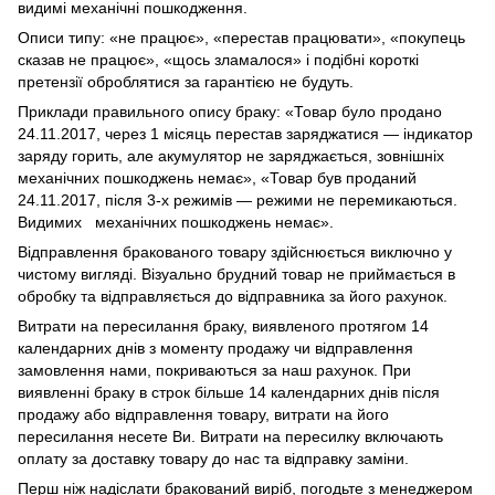
видимі механічні пошкодження.
Описи типу: «не працює», «перестав працювати», «покупець
сказав не працює», «щось зламалося» і подібні короткі
претензії оброблятися за гарантією не будуть.
Приклади правильного опису браку: «Товар було продано
24.11.2017, через 1 місяць перестав заряджатися — індикатор
заряду горить, але акумулятор не заряджається, зовнішніх
механічних пошкоджень немає», «Товар був проданий
24.11.2017, після 3-х режимів — режими не перемикаються.
Видимих механічних пошкоджень немає».
Відправлення бракованого товару здійснюється виключно у
чистому вигляді. Візуально брудний товар не приймається в
обробку та відправляється до відправника за його рахунок.
Витрати на пересилання браку, виявленого протягом 14
календарних днів з моменту продажу чи відправлення
замовлення нами, покриваються за наш рахунок. При
виявленні браку в строк більше 14 календарних днів після
продажу або відправлення товару, витрати на його
пересилання несете Ви. Витрати на пересилку включають
оплату за доставку товару до нас та відправку заміни.
Перш ніж надіслати бракований виріб, погодьте з менеджером