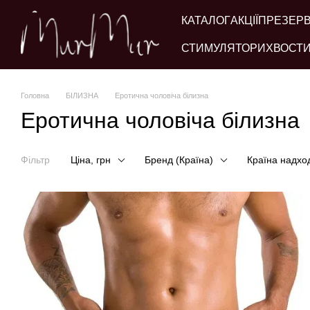
Перейти до основного контенту
КАТАЛОГ
АКЦІЇ
ПРЕЗЕР
СТИМУЛЯТОРИ
ХВОСТИ
Головна
БІЛИЗНА
Еротична чоловіча білизна
Еротична чоловіча білизна
Фільтр
Ціна, грн
Бренд (Країна)
Країна надхо