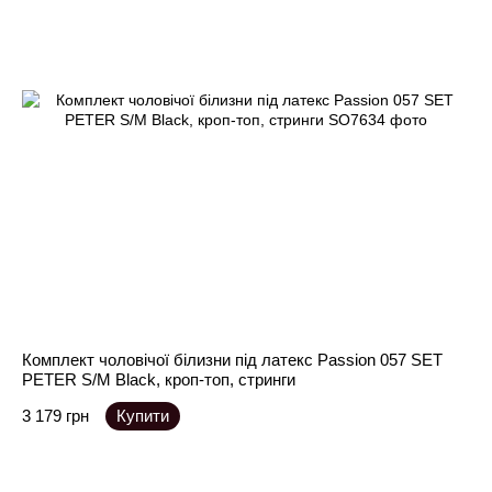
Комплект чоловічої білизни під латекс Passion 057 SET
PETER S/M Black, кроп-топ, стринги
3 179 грн
Купити