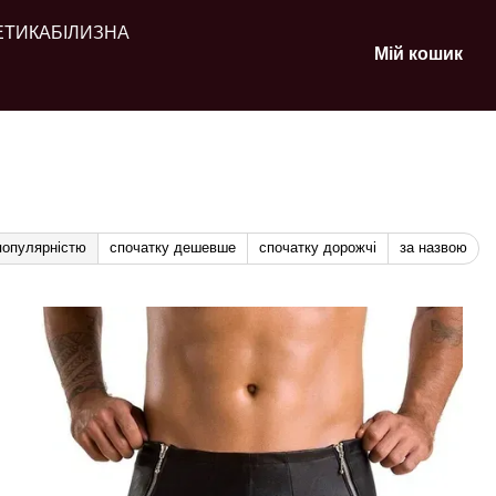
ЕТИКА
БІЛИЗНА
Мій кошик
популярністю
спочатку дешевше
спочатку дорожчі
за назвою