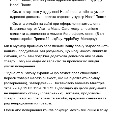
Нової Пошти.
- Оплата карткою у відділенні Нової пошти, або за умови
адресної доставки – оплата карткою у кур'єр Нової Пошти.
- Оплата онлайн на сайті при оформленні замовлення.
Власники карток Visa та MasterCard можуть повністю
сплатити замовлення в момент його оформлення. (В т.ч
через сервіси Приват24, LiqPay, ApplePay, Monopay)
Ми в Мурмур прагнемо забезпечити вашу повну задоволеність
нашими продуктами. Ми розуміємо, що іноді можуть виникати
ситуації, коли вам потрібна додаткова допомога або заміна
товару. Тому ми надаємо гарантію та пропонуємо вигідні
умови повернення.
"Згідно ст. 9 Закону України «Про захист прав споживачів»
перелік товарів належної якості, що не підлягають обміну
(поверненню), затверджений Постановою Кабінету Міністрів
України від 19.03.1994 № 172. Відповідно до цього документа
не підлягають обміну (поверненню), зокрема, продовольчі
товари, лікарські препарати та засоби, предмети сангігієни та
ряд непродовольчих товарів.
Обмін або повернення коштів покупцю можливий лише в тому