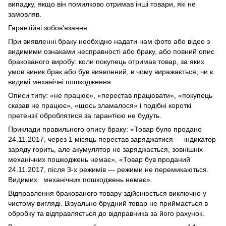
випадку, якщо він помилково отримав інші товари, які не
замовляв.
Гарантійні зобов'язання:
При виявленні браку необхідно надати нам фото або відео з
видимими ознаками несправності або браку, або повний опис
бракованого виробу: коли покупець отримав товар, за яких
умов виник брак або був виявлений, в чому виражається, чи є
видимі механічні пошкодження.
Описи типу: «не працює», «перестав працювати», «покупець
сказав не працює», «щось зламалося» і подібні короткі
претензії оброблятися за гарантією не будуть.
Приклади правильного опису браку: «Товар було продано
24.11.2017, через 1 місяць перестав заряджатися — індикатор
заряду горить, але акумулятор не заряджається, зовнішніх
механічних пошкоджень немає», «Товар був проданий
24.11.2017, після 3-х режимів — режими не перемикаються.
Видимих механічних пошкоджень немає».
Відправлення бракованого товару здійснюється виключно у
чистому вигляді. Візуально брудний товар не приймається в
обробку та відправляється до відправника за його рахунок.