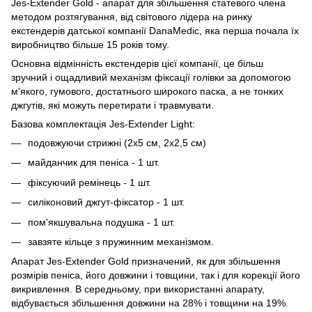
Jes-Extender Gold - апарат для збільшення статевого члена
методом розтягування, від світового лідера на ринку
екстендерів датської компанії DanaMedic, яка перша почала їх
виробництво більше 15 років тому.
Основна відмінність екстендерів цієї компанії, це більш
зручний і ощадливий механізм фіксації голівки за допомогою
м'якого, гумового, достатнього широкого паска, а не тонких
джгутів, які можуть перетирати і травмувати.
Базова комплектація Jes-Extender Light:
подовжуючи стрижні (2х5 см, 2х2,5 см)
майданчик для пеніса - 1 шт.
фіксуючий ремінець - 1 шт.
силіконовий джгут-фіксатор - 1 шт.
пом'якшувальна подушка - 1 шт.
завзяте кільце з пружинним механізмом.
Апарат Jes-Extender Gold призначений, як для збільшення
розмірів пеніса, його довжини і товщини, так і для корекції його
викривлення. В середньому, при використанні апарату,
відбувається збільшення довжини на 28% і товщини на 19%.