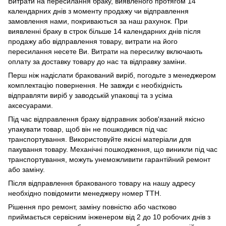
Витрати на пересилання браку, виявленого протягом 14
календарних днів з моменту продажу чи відправлення
замовлення нами, покриваються за наш рахунок. При
виявленні браку в строк більше 14 календарних днів після
продажу або відправлення товару, витрати на його
пересилання несете Ви. Витрати на пересилку включають
оплату за доставку товару до нас та відправку заміни.
Перш ніж надіслати бракований виріб, погодьте з менеджером
комплектацію повернення. Не завжди є необхідність
відправляти виріб у заводській упаковці та з усіма
аксесуарами.
Під час відправлення браку відправник зобов'язаний якісно
упакувати товар, щоб він не пошкодився під час
транспортування. Використовуйте якісні матеріали для
пакування товару. Механічні пошкодження, що виникли під час
транспортування, можуть унеможливити гарантійний ремонт
або заміну.
Після відправлення бракованого товару на нашу адресу
необхідно повідомити менеджеру номер ТТН.
Рішення про ремонт, заміну повністю або частково
приймається сервісним інженером від 2 до 10 робочих днів з