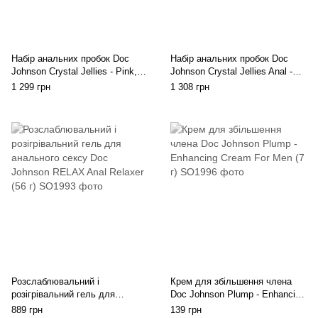
Набір анальних пробок Doc
Набір анальних пробок Doc
Johnson Crystal Jellies - Pink,
Johnson Crystal Jellies Anal -
макс. діаметр 2см - 3 см - 4 см
Clear, макс. діаметр 2см - 3 см
1 299 грн
1 308 грн
- 4 см
Розслаблювальний і
Крем для збільшення члена
розігрівальний гель для
Doc Johnson Plump - Enhancing
анального сексу Doc Johnson
Cream For Men (7 г)
889 грн
139 грн