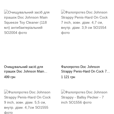
RELAX Anal Relaxer (56 г)
Очищувальний засіб для
Фалопротез Doc Johnson
іграшок Doc Johnson Main
Strappy Penis-Hard On Cock 7
Squeeze Toy Cleaner (118 мл)
inch, зовн. діам. 4,7 см, внутр.
499 грн
1 121 грн
антибактеріальний
діам. 3,9 см