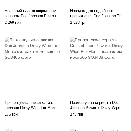
Анальний плаг зі спіральним
Насадка для подвійного
каналом Doc Johnson Platinum
проникнення Doc Johnson The
Premium Silicone — The Blast
Double Dip 2 Black, для пеніса
2 269 грн
1 528 грн
— Black
або іграшки
Пролонгуюча серветка Doc
Пролонгуюча серветка Doc
Johnson Delay Wipe For Men з
Johnson Power + Delay Wipe
екстрактом женьшеню
For Men з екстрактом йохимбе
175 грн
175 грн