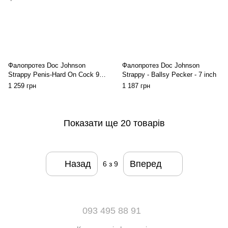
Фалопротез Doc Johnson
Фалопротез Doc Johnson
Strappy Penis-Hard On Cock 9
Strappy - Ballsy Pecker - 7 inch
inch, зовн. діам. 5,5 см, внутр.
1 259 грн
1 187 грн
діам. 4,7см
Показати ще 20 товарів
Назад
Вперед
6
з 9
093 495 88 91