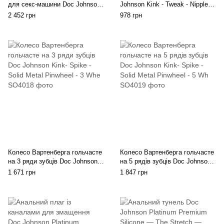
для секс-машини Doc Johnson
Johnson Kink - Tweak - Nipple
Kink - Power Banger Spring Flex
Sucker Set
2 452 грн
978 грн
Extender
Колесо Вартенберга гольчасте
Колесо Вартенберга гольчасте
на 3 ряди зубців Doc Johnson
на 5 рядів зубців Doc Johnson
Kink- Spike - Solid Metal
Kink- Spike - Solid Metal
1 671 грн
1 847 грн
Pinwheel - 3 Whe
Pinwheel - 5 Wh