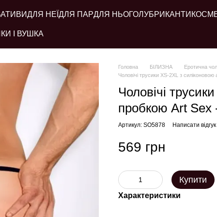
ВАТИВИ
ДЛЯ НЕЇ
ДЛЯ ПАР
ДЛЯ НЬОГО
ЛУБРИКАНТИ
КОСМ
КИ І ВУШКА
Головна
БІЛИЗНА
Еротична чол
Чоловічі трусики XS-2XL з силіконовою 
Чоловічі трусик
пробкою Art Sex -
Артикул: SO5878
Написати відгук
569 грн
Купити
Характеристики