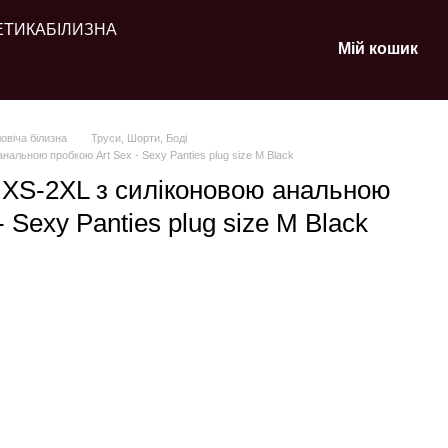
ЕТИКА
БІЛИЗНА
Мій кошик
овіча білизна
Труси, Шорти, Боді
анальною пробкою Art Sex - Sexy Panties plug size M Black
и XS-2XL з силіконовою анальною
 Sexy Panties plug size M Black