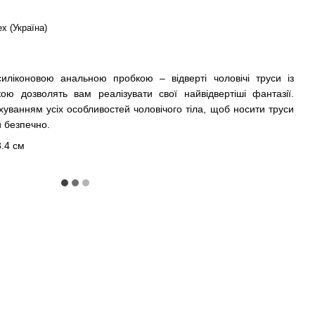
ex (Україна)
силіконовою анальною пробкою – відверті чоловічі труси із
ю дозволять вам реалізувати свої найвідвертіші фантазії.
хуванням усіх особливостей чоловічого тіла, щоб носити труси
й безпечно.
3.4 см