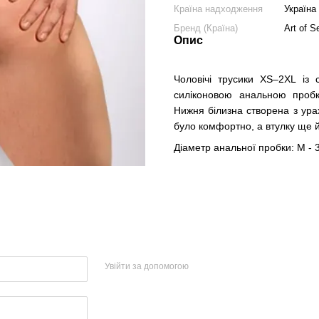
Країна надходження
Україна
Бренд (Країна)
Art of S
Опис
Чоловічі трусики XS–2XL із 
силіконовою анальною пробко
Нижня білизна створена з ура
було комфортно, а втулку ще 
Діаметр анальної пробки: M - 
Увійти за допомогою