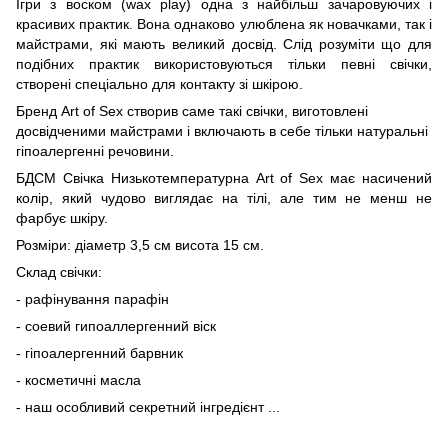
Ігри з воском (wax play) одна з найбільш зачаровуючих і
красивих практик. Вона однаково улюблена як новачками, так і
майстрами, які мають великий досвід. Слід розуміти що для
подібних практик використовуються тільки певні свічки,
створені спеціально для контакту зі шкірою.
Бренд Art of Sex створив саме такі свічки, виготовлені
досвідченими майстрами і включають в себе тільки натуральні
гіпоалергенні речовини.
БДСМ Свічка Низькотемпературна Art of Sex має насичений
колір, який чудово виглядає на тілі, але тим не менш не
фарбує шкіру.
Розміри: діаметр 3,5 см висота 15 см.
Склад свічки:
- рафінування парафін
- соевий гипоаллергенний віск
- гіпоалергенний барвник
- косметичні масла
- наш особливий секретний інгредієнт ...