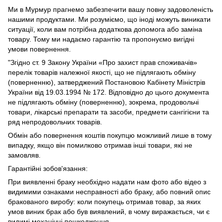
Ми в Мурмур прагнемо забезпечити вашу повну задоволеність
нашими продуктами. Ми розуміємо, що іноді можуть виникати
ситуації, коли вам потрібна додаткова допомога або заміна
товару. Тому ми надаємо гарантію та пропонуємо вигідні
умови повернення.
"Згідно ст. 9 Закону України «Про захист прав споживачів»
перелік товарів належної якості, що не підлягають обміну
(поверненню), затверджений Постановою Кабінету Міністрів
України від 19.03.1994 № 172. Відповідно до цього документа
не підлягають обміну (поверненню), зокрема, продовольчі
товари, лікарські препарати та засоби, предмети сангігієни та
ряд непродовольчих товарів.
Обмін або повернення коштів покупцю можливий лише в тому
випадку, якщо він помилково отримав інші товари, які не
замовляв.
Гарантійні зобов'язання:
При виявленні браку необхідно надати нам фото або відео з
видимими ознаками несправності або браку, або повний опис
бракованого виробу: коли покупець отримав товар, за яких
умов виник брак або був виявлений, в чому виражається, чи є
видимі механічні пошкодження.