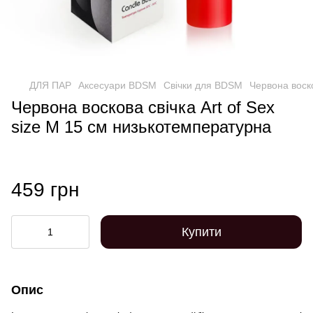
ДЛЯ ПАР
Аксесуари BDSM
Свічки для BDSM
Червона воско
Червона воскова свічка Art of Sex
size M 15 см низькотемпературна
459 грн
Купити
Опис