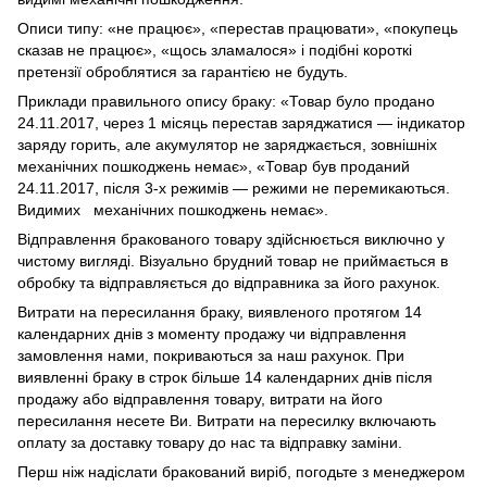
Описи типу: «не працює», «перестав працювати», «покупець
сказав не працює», «щось зламалося» і подібні короткі
претензії оброблятися за гарантією не будуть.
Приклади правильного опису браку: «Товар було продано
24.11.2017, через 1 місяць перестав заряджатися — індикатор
заряду горить, але акумулятор не заряджається, зовнішніх
механічних пошкоджень немає», «Товар був проданий
24.11.2017, після 3-х режимів — режими не перемикаються.
Видимих механічних пошкоджень немає».
Відправлення бракованого товару здійснюється виключно у
чистому вигляді. Візуально брудний товар не приймається в
обробку та відправляється до відправника за його рахунок.
Витрати на пересилання браку, виявленого протягом 14
календарних днів з моменту продажу чи відправлення
замовлення нами, покриваються за наш рахунок. При
виявленні браку в строк більше 14 календарних днів після
продажу або відправлення товару, витрати на його
пересилання несете Ви. Витрати на пересилку включають
оплату за доставку товару до нас та відправку заміни.
Перш ніж надіслати бракований виріб, погодьте з менеджером