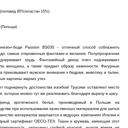
 (поліамід 85%/еластан 15%)
 (Польща)
инезон-боди Passion BS035 - отличный способ соблазнить
бидо, самые откровенные фантазии и желания. Полупрозрачная
дчеркивает грудь. Фантазийный декор плеч подчеркивает
ела женщины, а также придает образу невинности. Фигурные
га приковывают мужское внимание к бедрам, животику и талии,
ые картины жарких утех.
т подчеркнуть достоинства изгибов! Трусики оставляют место
, которое можно тут же реализовать благодаря вырезу в шагу.
бренд эротического белья, производимый в Польше на
дстве при использовании качественных материалов для шитья
шинство материалов закупается в ведущих компаниях Италии и
дный сертификат OECO-TEX. Ткани и кружева, имеющие этот
ллергенность, окрашены стойкой краской, долгое время не