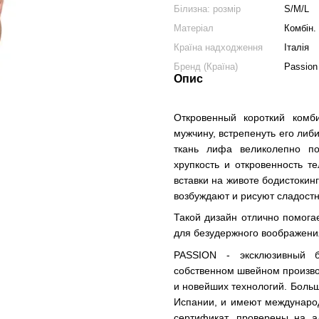
Білизна: розмір
S/M/L
Матеріал
Комбін.
Країна надходження
Італія
Бренд (Країна)
Passion
Опис
Откровенный короткий комб
мужчину, встрепенуть его ли
ткань лифа великолепно по
хрупкость и откровенность т
вставки на животе бодистокин
возбуждают и рисуют сладостн
Такой дизайн отлично помогае
для безудержного воображения
PASSION - эксклюзивный 
собственном швейном произво
и новейших технологий. Боль
Испании, и имеют междунаро
сертификат, проверены на а