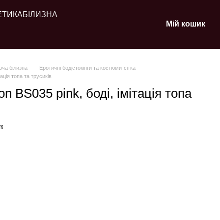
ЕТИКА
БІЛИЗНА
Мій кошик
оча білизна
Еротичні бодістокінги та костюми-сітка
тація топа та трусиків
on BS035 pink, боді, імітація топа
к