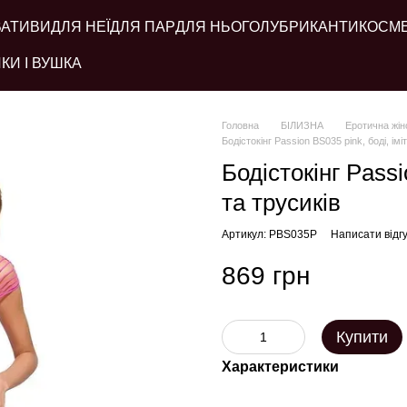
ВАТИВИ
ДЛЯ НЕЇ
ДЛЯ ПАР
ДЛЯ НЬОГО
ЛУБРИКАНТИ
КОСМ
КИ І ВУШКА
Головна
БІЛИЗНА
Еротична жін
Бодістокінг Passion BS035 pink, боді, імі
Бодістокінг Passi
та трусиків
Артикул: PBS035P
Написати відгу
869 грн
Купити
Характеристики