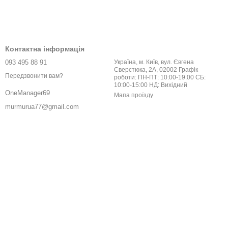
Контактна інформація
093 495 88 91
Україна, м. Київ, вул. Євгена
Сверстюка, 2А, 02002 Графік
Передзвонити вам?
роботи: ПН-ПТ: 10:00-19:00 СБ:
10:00-15:00 НД: Вихідний
OneManager69
Мапа проїзду
murmurua77@gmail.com