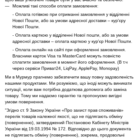
Можливі такі способи оплати замовлення:
- Оплата готівкою при отриманні замовлення у відділенні
Нової Пошти, або за умови адресної доставки – кур'єру
Нової Пошти.
- Оплата карткою у відділенні Нової пошти, або за умови
адресної доставки – оплата карткою у кур'єр Нової Пошти.
- Оплата онлайн на сайті при оформленні замовлення.
Власники карток Visa та MasterCard можуть повністю
сплатити замовлення в момент його оформлення. (В т.ч
через сервіси Приват24, LiqPay, ApplePay, Monopay)
Ми в Мурмур прагнемо забезпечити вашу повну задоволеність
нашими продуктами. Ми розуміємо, що іноді можуть виникати
ситуації, коли вам потрібна додаткова допомога або заміна
товару. Тому ми надаємо гарантію та пропонуємо вигідні
умови повернення.
"Згідно ст. 9 Закону України «Про захист прав споживачів»
перелік товарів належної якості, що не підлягають обміну
(поверненню), затверджений Постановою Кабінету Міністрів
України від 19.03.1994 № 172. Відповідно до цього документа
не підлягають обміну (поверненню), зокрема, продовольчі