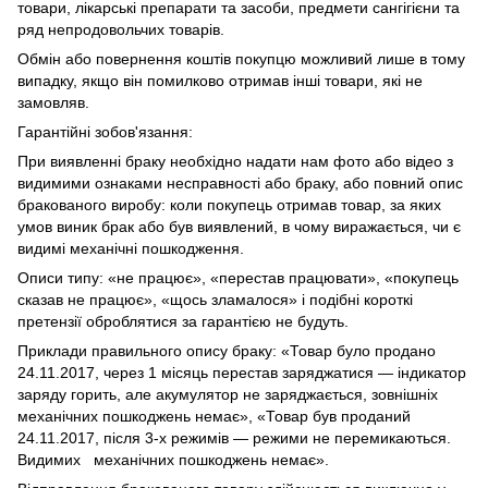
товари, лікарські препарати та засоби, предмети сангігієни та
ряд непродовольчих товарів.
Обмін або повернення коштів покупцю можливий лише в тому
випадку, якщо він помилково отримав інші товари, які не
замовляв.
Гарантійні зобов'язання:
При виявленні браку необхідно надати нам фото або відео з
видимими ознаками несправності або браку, або повний опис
бракованого виробу: коли покупець отримав товар, за яких
умов виник брак або був виявлений, в чому виражається, чи є
видимі механічні пошкодження.
Описи типу: «не працює», «перестав працювати», «покупець
сказав не працює», «щось зламалося» і подібні короткі
претензії оброблятися за гарантією не будуть.
Приклади правильного опису браку: «Товар було продано
24.11.2017, через 1 місяць перестав заряджатися — індикатор
заряду горить, але акумулятор не заряджається, зовнішніх
механічних пошкоджень немає», «Товар був проданий
24.11.2017, після 3-х режимів — режими не перемикаються.
Видимих механічних пошкоджень немає».