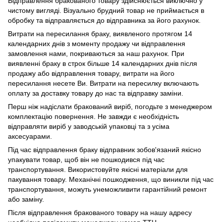
Відправлення бракованого товару здійснюється виключно у
чистому вигляді. Візуально брудний товар не приймається в
обробку та відправляється до відправника за його рахунок.
Витрати на пересилання браку, виявленого протягом 14
календарних днів з моменту продажу чи відправлення
замовлення нами, покриваються за наш рахунок. При
виявленні браку в строк більше 14 календарних днів після
продажу або відправлення товару, витрати на його
пересилання несете Ви. Витрати на пересилку включають
оплату за доставку товару до нас та відправку заміни.
Перш ніж надіслати бракований виріб, погодьте з менеджером
комплектацію повернення. Не завжди є необхідність
відправляти виріб у заводській упаковці та з усіма
аксесуарами.
Під час відправлення браку відправник зобов'язаний якісно
упакувати товар, щоб він не пошкодився під час
транспортування. Використовуйте якісні матеріали для
пакування товару. Механічні пошкодження, що виникли під час
транспортування, можуть унеможливити гарантійний ремонт
або заміну.
Після відправлення бракованого товару на нашу адресу