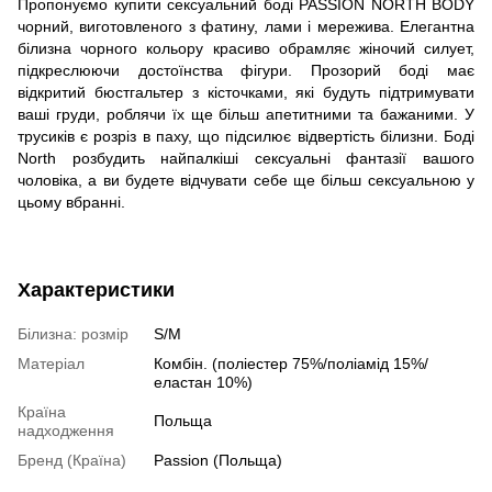
Пропонуємо купити сексуальний боді PASSION NORTH BODY
чорний, виготовленого з фатину, лами і мережива. Елегантна
білизна чорного кольору красиво обрамляє жіночий силует,
підкреслюючи достоїнства фігури. Прозорий боді має
відкритий бюстгальтер з кісточками, які будуть підтримувати
ваші груди, роблячи їх ще більш апетитними та бажаними. У
трусиків є розріз в паху, що підсилює відвертість білизни. Боді
North розбудить найпалкіші сексуальні фантазії вашого
чоловіка, а ви будете відчувати себе ще більш сексуальною у
цьому вбранні.
Характеристики
Білизна: розмір
S/M
Матеріал
Комбін. (поліестер 75%/поліамід 15%/
еластан 10%)
Країна
Польща
надходження
Бренд (Країна)
Passion (Польща)