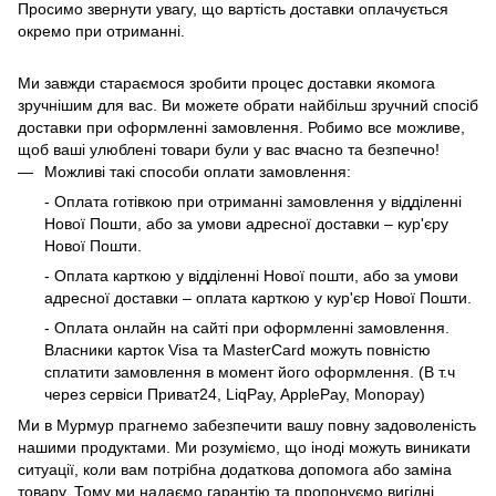
Просимо звернути увагу, що вартість доставки оплачується
окремо при отриманні.
Ми завжди стараємося зробити процес доставки якомога
зручнішим для вас. Ви можете обрати найбільш зручний спосіб
доставки при оформленні замовлення. Робимо все можливе,
щоб ваші улюблені товари були у вас вчасно та безпечно!
Можливі такі способи оплати замовлення:
- Оплата готівкою при отриманні замовлення у відділенні
Нової Пошти, або за умови адресної доставки – кур'єру
Нової Пошти.
- Оплата карткою у відділенні Нової пошти, або за умови
адресної доставки – оплата карткою у кур'єр Нової Пошти.
- Оплата онлайн на сайті при оформленні замовлення.
Власники карток Visa та MasterCard можуть повністю
сплатити замовлення в момент його оформлення. (В т.ч
через сервіси Приват24, LiqPay, ApplePay, Monopay)
Ми в Мурмур прагнемо забезпечити вашу повну задоволеність
нашими продуктами. Ми розуміємо, що іноді можуть виникати
ситуації, коли вам потрібна додаткова допомога або заміна
товару. Тому ми надаємо гарантію та пропонуємо вигідні