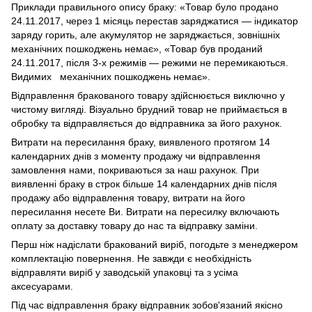
Приклади правильного опису браку: «Товар було продано
24.11.2017, через 1 місяць перестав заряджатися — індикатор
заряду горить, але акумулятор не заряджається, зовнішніх
механічних пошкоджень немає», «Товар був проданий
24.11.2017, після 3-х режимів — режими не перемикаються.
Видимих механічних пошкоджень немає».
Відправлення бракованого товару здійснюється виключно у
чистому вигляді. Візуально брудний товар не приймається в
обробку та відправляється до відправника за його рахунок.
Витрати на пересилання браку, виявленого протягом 14
календарних днів з моменту продажу чи відправлення
замовлення нами, покриваються за наш рахунок. При
виявленні браку в строк більше 14 календарних днів після
продажу або відправлення товару, витрати на його
пересилання несете Ви. Витрати на пересилку включають
оплату за доставку товару до нас та відправку заміни.
Перш ніж надіслати бракований виріб, погодьте з менеджером
комплектацію повернення. Не завжди є необхідність
відправляти виріб у заводській упаковці та з усіма
аксесуарами.
Під час відправлення браку відправник зобов'язаний якісно