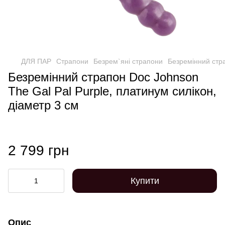
ДЛЯ ПАР
Страпони
Безрем`яні страпони
Безремінний стра
Безремінний страпон Doc Johnson
The Gal Pal Purple, платинум силікон,
діаметр 3 см
2 799 грн
Купити
Опис