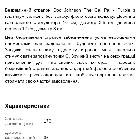
Безремінний страпон Doc Johnson The Gal Pal - Purple з
платинум силікону без запаху, фіолетового кольору. Довжина
вагінального стимулятора 10 см, діаметр 3,5 см, довжина
фалоса 17 см, діаметр 3 см.
Цей безремінний страпон забезпечений усіма необхідними
елементами для задоволення будь-якої ерогенної зони.
Завдяки спеціальному відростку страпон може ідеально
стимулювати заповітну точку G. Зручний виступ на секс-іграшці
призначений для інтенсивних ласк клітора. І нарешті,
безремінний страпон має нестандартний фалос з особливим
кінчиком з трьох ланок для того, щоб анус партнера теж зміг
отримати свою частку задоволення.
Характеристики
Загальна
170
довжина (мм)
Діаметр:
максимальний
35