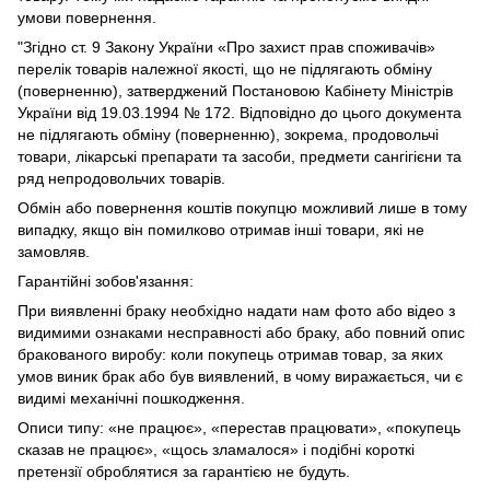
умови повернення.
"Згідно ст. 9 Закону України «Про захист прав споживачів»
перелік товарів належної якості, що не підлягають обміну
(поверненню), затверджений Постановою Кабінету Міністрів
України від 19.03.1994 № 172. Відповідно до цього документа
не підлягають обміну (поверненню), зокрема, продовольчі
товари, лікарські препарати та засоби, предмети сангігієни та
ряд непродовольчих товарів.
Обмін або повернення коштів покупцю можливий лише в тому
випадку, якщо він помилково отримав інші товари, які не
замовляв.
Гарантійні зобов'язання:
При виявленні браку необхідно надати нам фото або відео з
видимими ознаками несправності або браку, або повний опис
бракованого виробу: коли покупець отримав товар, за яких
умов виник брак або був виявлений, в чому виражається, чи є
видимі механічні пошкодження.
Описи типу: «не працює», «перестав працювати», «покупець
сказав не працює», «щось зламалося» і подібні короткі
претензії оброблятися за гарантією не будуть.