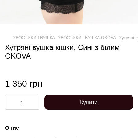
ХВОСТИКИ І ВУШКА
ХВОСТИКИ І ВУШКА OKOVA
Хутряні 
Хутряні вушка кішки, Сині з білим
OKOVA
1 350 грн
Купити
Опис