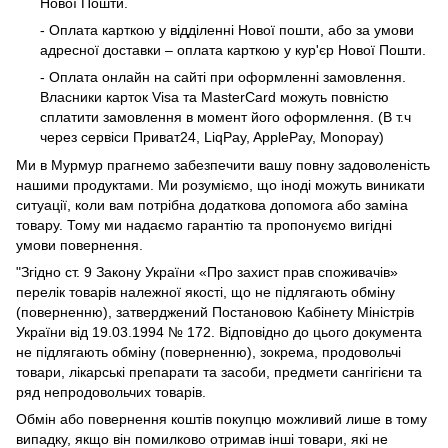
Нової Пошти.
- Оплата карткою у відділенні Нової пошти, або за умови
адресної доставки – оплата карткою у кур'єр Нової Пошти.
- Оплата онлайн на сайті при оформленні замовлення.
Власники карток Visa та MasterCard можуть повністю
сплатити замовлення в момент його оформлення. (В т.ч
через сервіси Приват24, LiqPay, ApplePay, Monopay)
Ми в Мурмур прагнемо забезпечити вашу повну задоволеність
нашими продуктами. Ми розуміємо, що іноді можуть виникати
ситуації, коли вам потрібна додаткова допомога або заміна
товару. Тому ми надаємо гарантію та пропонуємо вигідні
умови повернення.
"Згідно ст. 9 Закону України «Про захист прав споживачів»
перелік товарів належної якості, що не підлягають обміну
(поверненню), затверджений Постановою Кабінету Міністрів
України від 19.03.1994 № 172. Відповідно до цього документа
не підлягають обміну (поверненню), зокрема, продовольчі
товари, лікарські препарати та засоби, предмети сангігієни та
ряд непродовольчих товарів.
Обмін або повернення коштів покупцю можливий лише в тому
випадку, якщо він помилково отримав інші товари, які не