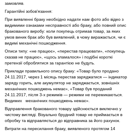
замовляв.
Гарантійні зобов'язання:
При виявленні браку необхідно надати нам фото або відео з
видимими ознаками несправності або браку, або повний опис
бракованого виробу: коли покупець отримав товар, за яких
умов виник брак або був виявлений, в чому виражається, чи є
видимі механічні пошкодження.
Описи типу: «не працює», «перестав працювати», «покупець
сказав не працює», «щось зламалося» і подібні короткі
претензії оброблятися за гарантією не будуть.
Приклади правильного опису браку: «Товар було продано
24.11.2017, через 1 місяць перестав заряджатися — індикатор
заряду горить, але акумулятор не заряджається, зовнішніх
механічних пошкоджень немає», «Товар був проданий
24.11.2017, після 3-х режимів — режими не перемикаються.
Видимих механічних пошкоджень немає».
Відправлення бракованого товару здійснюється виключно у
чистому вигляді. Візуально брудний товар не приймається в
обробку та відправляється до відправника за його рахунок.
Витрати на пересилання браку, виявленого протягом 14