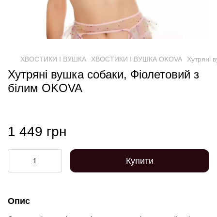
ХВОСТИКИ І ВУШКА
ХВОСТИКИ І ВУШКА OKOVA
Хутряні 
Хутряні вушка собаки, Фіолетовий з
білим OKOVA
1 449 грн
Купити
Опис