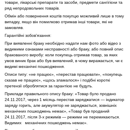
товари, лікарські препарати та засоби, предмети сангігієни та
ряд непродовольчих товарів.
Обмін або повернення коштів покупцю можливий лише в тому
випадку, якщо він помилково отримав інші товари, які не
замовляв.
Гарантійні зобов'язання:
При виявленні браку необхідно надати нам фото або відео з
видимими ознаками несправності або браку, або повний опис
бракованого виробу: коли покупець отримав товар, за яких
умов виник брак або був виявлений, в чому виражається, чи є
видимі механічні пошкодження.
Описи типу: «не працює», «перестав працювати», «покупець
сказав не працює», «щось зламалося» і подібні короткі
претензії оброблятися за гарантією не будуть.
Приклади правильного опису браку: «Товар було продано
24.11.2017, через 1 місяць перестав заряджатися — індикатор
заряду горить, але акумулятор не заряджається, зовнішніх
механічних пошкоджень немає», «Товар був проданий
24.11.2017, після 3-х режимів — режими не перемикаються.
Видимих механічних пошкоджень немає».