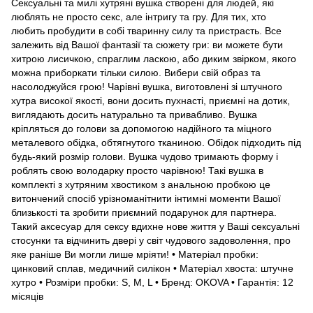
Сексуальні та милі хутряні вушка створені для людей, які
люблять не просто секс, але інтригу та гру. Для тих, хто
любить пробудити в собі тваринну силу та пристрасть. Все
залежить від Вашої фантазії та сюжету гри: ви можете бути
хитрою лисичкою, спраглим ласкою, або диким звірком, якого
можна приборкати тільки силою. Вибери свій образ та
насолоджуйся грою! Чарівні вушка, виготовлені зі штучного
хутра високої якості, вони досить пухнасті, приємні на дотик,
виглядають досить натурально та привабливо. Вушка
кріпляться до голови за допомогою надійного та міцного
металевого обідка, обтягнутого тканиною. Обідок підходить під
будь-який розмір голови. Вушка чудово тримають форму і
роблять свою володарку просто чарівною! Такі вушка в
комплекті з хутряним хвостиком з анальною пробкою це
витончений спосіб урізноманітнити інтимні моменти Вашої
близькості та зробити приємний подарунок для партнера.
Такий аксесуар для сексу вдихне нове життя у Ваші сексуальні
стосунки та відчинить двері у світ чудового задоволення, про
яке раніше Ви могли лише мріяти! • Матеріал пробки:
цинковий сплав, медичний силікон • Матеріал хвоста: штучне
хутро • Розміри пробки: S, M, L • Бренд: OKOVA • Гарантія: 12
місяців