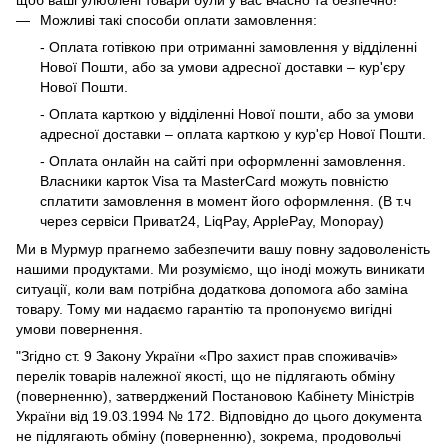
щоб ваші улюблені товари були у вас вчасно та безпечно!
Можливі такі способи оплати замовлення:
- Оплата готівкою при отриманні замовлення у відділенні
Нової Пошти, або за умови адресної доставки – кур'єру
Нової Пошти.
- Оплата карткою у відділенні Нової пошти, або за умови
адресної доставки – оплата карткою у кур'єр Нової Пошти.
- Оплата онлайн на сайті при оформленні замовлення.
Власники карток Visa та MasterCard можуть повністю
сплатити замовлення в момент його оформлення. (В т.ч
через сервіси Приват24, LiqPay, ApplePay, Monopay)
Ми в Мурмур прагнемо забезпечити вашу повну задоволеність
нашими продуктами. Ми розуміємо, що іноді можуть виникати
ситуації, коли вам потрібна додаткова допомога або заміна
товару. Тому ми надаємо гарантію та пропонуємо вигідні
умови повернення.
"Згідно ст. 9 Закону України «Про захист прав споживачів»
перелік товарів належної якості, що не підлягають обміну
(поверненню), затверджений Постановою Кабінету Міністрів
України від 19.03.1994 № 172. Відповідно до цього документа
не підлягають обміну (поверненню), зокрема, продовольчі