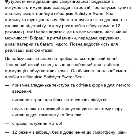
Футуристичний дизайн цієї смарт-іграшки поєднався з
потужною стимуляцією всередині та зовні! Пропонуємо купити
анальну смарт-пробку з вібрацією Satisfyer Sweet Seal,
стильну та функціональну. Можна керувати як за допомогою
кнопки на підставі (у такому разі пробка вібруватиме в 12
режимах), так і через додаток, де на вас чекають нескінченні
можливості! Вібрації в ритмі музики, передача керування,
цікаві патерни та багато іншого. Повна водостійкість для
реалізації всіх фантазій!
Це найсучасніша анальна пробка на сьогоднішній день!
Трендовий дизайн спеціально розроблений для глибокої
стимуляції найчутливіших точок. Особливості анальної смарт-
пробки з вібрацією Satisfyer Sweet Seal:
приємна гладенька текстура та обтічна форма для легкого
введення;
силіконові грані для більш інтенсивних відчуттів;
гнучка ніжка та пружний корпус завдяки товстому шару
силікону для комфорту та безпеки;
справді потужний мотор!
12 режимів вібрації без підключення до смартфону: рівні