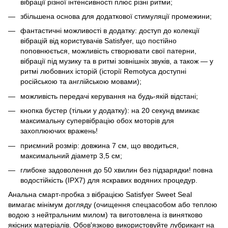
вібрації різної інтенсивності плюс різні ритми;
збільшена основа для додаткової стимуляції промежини;
фантастичні можливості в додатку: доступ до колекції
вібрацій від користувачів Satisfyer, що постійно
поповнюється, можливість створювати свої патерни,
вібрації під музику та в ритмі зовнішніх звуків, а також — у
ритмі любовних історій (історії Remotyca доступні
російською та англійською мовами);
можливість передачі керування на будь-якій відстані;
кнопка бустер (тільки у додатку): на 20 секунд вмикає
максимальну супервібрацію обох моторів для
захоплюючих вражень!
приємний розмір: довжина 7 см, що вводиться,
максимальний діаметр 3,5 см;
глибоке задоволення до 50 хвилин без підзарядки! повна
водостійкість (IPX7) для яскравих водяних процедур.
Анальна смарт-пробка з вібрацією Satisfyer Sweet Seal
вимагає мінімум догляду (очищення спецзасобом або теплою
водою з нейтральним милом) та виготовлена ​​із винятково
якісних матеріалів. Обов'язково використовуйте лубрикант на