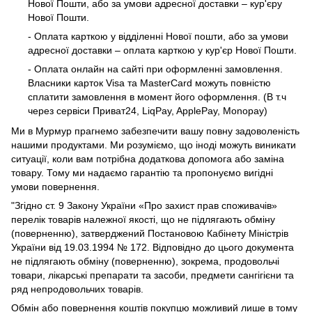
Нової Пошти, або за умови адресної доставки – кур'єру
Нової Пошти.
- Оплата карткою у відділенні Нової пошти, або за умови
адресної доставки – оплата карткою у кур'єр Нової Пошти.
- Оплата онлайн на сайті при оформленні замовлення.
Власники карток Visa та MasterCard можуть повністю
сплатити замовлення в момент його оформлення. (В т.ч
через сервіси Приват24, LiqPay, ApplePay, Monopay)
Ми в Мурмур прагнемо забезпечити вашу повну задоволеність
нашими продуктами. Ми розуміємо, що іноді можуть виникати
ситуації, коли вам потрібна додаткова допомога або заміна
товару. Тому ми надаємо гарантію та пропонуємо вигідні
умови повернення.
"Згідно ст. 9 Закону України «Про захист прав споживачів»
перелік товарів належної якості, що не підлягають обміну
(поверненню), затверджений Постановою Кабінету Міністрів
України від 19.03.1994 № 172. Відповідно до цього документа
не підлягають обміну (поверненню), зокрема, продовольчі
товари, лікарські препарати та засоби, предмети сангігієни та
ряд непродовольчих товарів.
Обмін або повернення коштів покупцю можливий лише в тому