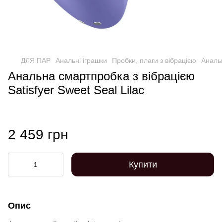
ДЛЯ ПАР
Анальні іграшки
Пробки, плаги з вібрацією
Анальн
Анальна смартпробка з вібрацією
Satisfyer Sweet Seal Lilac
2 459 грн
Купити
Опис