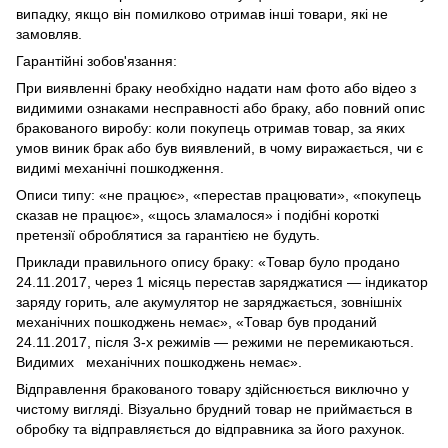
випадку, якщо він помилково отримав інші товари, які не
замовляв.
Гарантійні зобов'язання:
При виявленні браку необхідно надати нам фото або відео з
видимими ознаками несправності або браку, або повний опис
бракованого виробу: коли покупець отримав товар, за яких
умов виник брак або був виявлений, в чому виражається, чи є
видимі механічні пошкодження.
Описи типу: «не працює», «перестав працювати», «покупець
сказав не працює», «щось зламалося» і подібні короткі
претензії оброблятися за гарантією не будуть.
Приклади правильного опису браку: «Товар було продано
24.11.2017, через 1 місяць перестав заряджатися — індикатор
заряду горить, але акумулятор не заряджається, зовнішніх
механічних пошкоджень немає», «Товар був проданий
24.11.2017, після 3-х режимів — режими не перемикаються.
Видимих механічних пошкоджень немає».
Відправлення бракованого товару здійснюється виключно у
чистому вигляді. Візуально брудний товар не приймається в
обробку та відправляється до відправника за його рахунок.