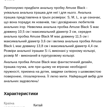
Пропонуємо придбати анальну пробку Amuse Black -
унікальна анальна іграшка для неї і для нього. Анальна
іграшка представлена ​​в трьох розмірах: S, M, L, а це означає,
що вона порадує як новачків, так і досвідчених любителів
анальних ігор. Невелика анальна пробка Amuse Black S має
довжину 10,5 см і максимальний діаметр 3 см, середня
анальна пробка Amuse Black M має довжину 11,5 см і
максимальний діаметр 3,6 см і велика анальна пробка Amuse
Black L має довжину 13,8 см і максимальний діаметр 4,4 см.
Розміри анальної іграшки S і L виконані у чорному кольорі,
розмір M - виконаний в пурпуровому кольорі.
Анальна пробка Amuse Black має фантастичний дизайн,
іграшка гнучка, але при цьому не втрачає необхідної
пружності, приємна на дотик, завдяки силікону з шовковистою
поверхнею, гіпоалергенна. Її легко мити. Найкращий вибір для
анальних задоволень!
Характеристики
Країна
Китай