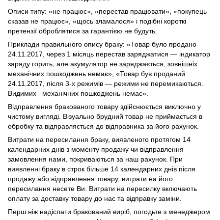
Описи типу: «не працює», «перестав працювати», «покупець
сказав не працює», «щось зламалося» і подібні короткі
претензії оброблятися за гарантією не будуть.
Приклади правильного опису браку: «Товар було продано
24.11.2017, через 1 місяць перестав заряджатися — індикатор
заряду горить, але акумулятор не заряджається, зовнішніх
механічних пошкоджень немає», «Товар був проданий
24.11.2017, після 3-х режимів — режими не перемикаються.
Видимих механічних пошкоджень немає».
Відправлення бракованого товару здійснюється виключно у
чистому вигляді. Візуально брудний товар не приймається в
обробку та відправляється до відправника за його рахунок.
Витрати на пересилання браку, виявленого протягом 14
календарних днів з моменту продажу чи відправлення
замовлення нами, покриваються за наш рахунок. При
виявленні браку в строк більше 14 календарних днів після
продажу або відправлення товару, витрати на його
пересилання несете Ви. Витрати на пересилку включають
оплату за доставку товару до нас та відправку заміни.
Перш ніж надіслати бракований виріб, погодьте з менеджером