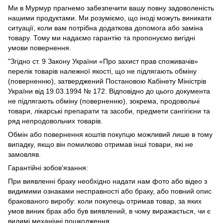
Ми в Мурмур прагнемо забезпечити вашу повну задоволеність
нашими продуктами. Ми розуміємо, що іноді можуть виникати
ситуації, коли вам потрібна додаткова допомога або заміна
товару. Тому ми надаємо гарантію та пропонуємо вигідні
умови повернення.
"Згідно ст. 9 Закону України «Про захист прав споживачів»
перелік товарів належної якості, що не підлягають обміну
(поверненню), затверджений Постановою Кабінету Міністрів
України від 19.03.1994 № 172. Відповідно до цього документа
не підлягають обміну (поверненню), зокрема, продовольчі
товари, лікарські препарати та засоби, предмети сангігієни та
ряд непродовольчих товарів.
Обмін або повернення коштів покупцю можливий лише в тому
випадку, якщо він помилково отримав інші товари, які не
замовляв.
Гарантійні зобов'язання:
При виявленні браку необхідно надати нам фото або відео з
видимими ознаками несправності або браку, або повний опис
бракованого виробу: коли покупець отримав товар, за яких
умов виник брак або був виявлений, в чому виражається, чи є
видимі механічні пошкодження.