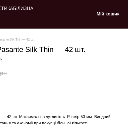
ЕТИКА
БІЛИЗНА
Мій кошик
asante Silk Thin — 42 шт.
asante Silk Thin — 42 шт.
ук
грн
n — 42 шт. Максимальна чутливість. Розмір 53 мм. Вигідний
ання та економії при покупці більшої кількості.