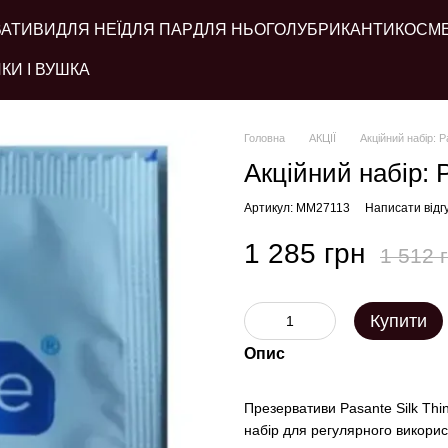
ВАТИВИ
ДЛЯ НЕЇ
ДЛЯ ПАР
ДЛЯ НЬОГО
ЛУБРИКАНТИ
КОСМ
КИ І ВУШКА
Головна
АКЦІЇ
Акційний набір: P
Акційний набір: P
Артикул: MM27113
Написати відг
1 285 грн
1 512 
Купити
Опис
Презервативи Pasante Silk Thi
набір для регулярного використ