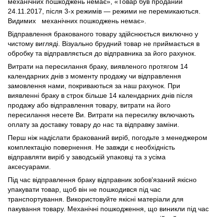
механічних пошкоджень немає», «Товар був проданий
24.11.2017, після 3-х режимів — режими не перемикаються.
Видимих механічних пошкоджень немає».
Відправлення бракованого товару здійснюється виключно у
чистому вигляді. Візуально брудний товар не приймається в
обробку та відправляється до відправника за його рахунок.
Витрати на пересилання браку, виявленого протягом 14
календарних днів з моменту продажу чи відправлення
замовлення нами, покриваються за наш рахунок. При
виявленні браку в строк більше 14 календарних днів після
продажу або відправлення товару, витрати на його
пересилання несете Ви. Витрати на пересилку включають
оплату за доставку товару до нас та відправку заміни.
Перш ніж надіслати бракований виріб, погодьте з менеджером
комплектацію повернення. Не завжди є необхідність
відправляти виріб у заводській упаковці та з усіма
аксесуарами.
Під час відправлення браку відправник зобов'язаний якісно
упакувати товар, щоб він не пошкодився під час
транспортування. Використовуйте якісні матеріали для
пакування товару. Механічні пошкодження, що виникли під час