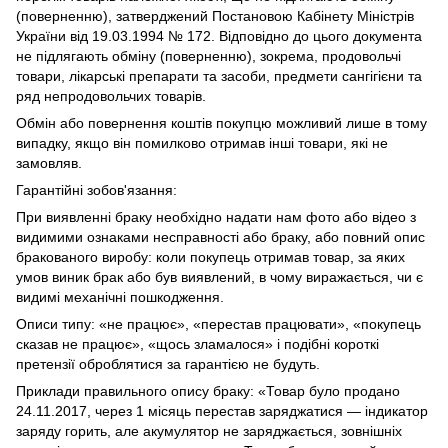
(поверненню), затверджений Постановою Кабінету Міністрів
України від 19.03.1994 № 172. Відповідно до цього документа
не підлягають обміну (поверненню), зокрема, продовольчі
товари, лікарські препарати та засоби, предмети сангігієни та
ряд непродовольчих товарів.
Обмін або повернення коштів покупцю можливий лише в тому
випадку, якщо він помилково отримав інші товари, які не
замовляв.
Гарантійні зобов'язання:
При виявленні браку необхідно надати нам фото або відео з
видимими ознаками несправності або браку, або повний опис
бракованого виробу: коли покупець отримав товар, за яких
умов виник брак або був виявлений, в чому виражається, чи є
видимі механічні пошкодження.
Описи типу: «не працює», «перестав працювати», «покупець
сказав не працює», «щось зламалося» і подібні короткі
претензії оброблятися за гарантією не будуть.
Приклади правильного опису браку: «Товар було продано
24.11.2017, через 1 місяць перестав заряджатися — індикатор
заряду горить, але акумулятор не заряджається, зовнішніх