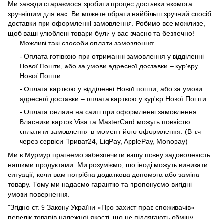
Ми завжди стараємося зробити процес доставки якомога
зручнішим для вас. Ви можете обрати найбільш зручний спосіб
доставки при оформленні замовлення. Робимо все можливе,
щоб ваші улюблені товари були у вас вчасно та безпечно!
Можливі такі способи оплати замовлення:
- Оплата готівкою при отриманні замовлення у відділенні
Нової Пошти, або за умови адресної доставки – кур'єру
Нової Пошти.
- Оплата карткою у відділенні Нової пошти, або за умови
адресної доставки – оплата карткою у кур'єр Нової Пошти.
- Оплата онлайн на сайті при оформленні замовлення.
Власники карток Visa та MasterCard можуть повністю
сплатити замовлення в момент його оформлення. (В т.ч
через сервіси Приват24, LiqPay, ApplePay, Monopay)
Ми в Мурмур прагнемо забезпечити вашу повну задоволеність
нашими продуктами. Ми розуміємо, що іноді можуть виникати
ситуації, коли вам потрібна додаткова допомога або заміна
товару. Тому ми надаємо гарантію та пропонуємо вигідні
умови повернення.
"Згідно ст. 9 Закону України «Про захист прав споживачів»
перелік товарів належної якості, що не підлягають обміну