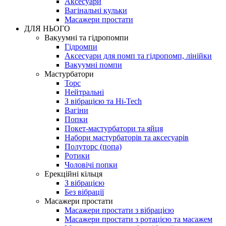
Аксесуари
Вагінальні кульки
Масажери простати
ДЛЯ НЬОГО
Вакуумні та гідропомпи
Гідромпи
Аксесуари для помп та гідропомп, лінійки
Вакуумні помпи
Мастурбатори
Торс
Нейтральні
З вібрацією та Hi-Tech
Вагіни
Попки
Покет-мастурбатори та яйця
Набори мастурбаторів та аксесуарів
Полуторс (попа)
Ротики
Чоловічі попки
Ерекційні кільця
З вібрацією
Без вібрації
Масажери простати
Масажери простати з вібрацією
Масажери простати з ротацією та масажем