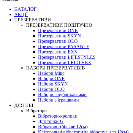
КАТАЛОГ
АКЦІЇ
ПРЕЗЕРВАТИВИ
ПРЕЗЕРВАТИВИ ПОШТУЧНО
Презервативи ONE
Презервативи SKYN
Презервативи OLO
Презервативи PASANTE
Презервативи EXS
Презервативи LIFESTYLES
Презервативи LELO HEX
НАБОРИ ПРЕЗЕРВАТИВІВ
Набори Мікс
Набори ONE
Набори SKYN
Набори OLO
Набори з лубрикантами
Набори з іграшками
ДЛЯ НЕЇ
Вібратори
Вібратори-кролики
Для точки G
Вібратори (більше 12см)
Кліторальні вібратори та вібропулі (до 12см)