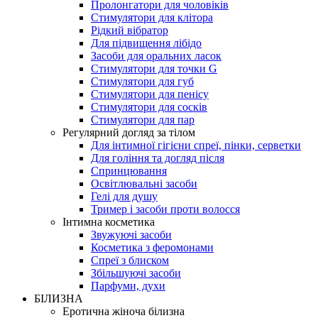
Пролонгатори для чоловіків
Стимулятори для клітора
Рідкий вібратор
Для підвищення лібідо
Засоби для оральних ласок
Стимулятори для точки G
Стимулятори для губ
Стимулятори для пенісу
Стимулятори для сосків
Стимулятори для пар
Регулярний догляд за тілом
Для інтимної гігієни спреї, пінки, серветки
Для гоління та догляд після
Спринцювання
Освітлювальні засоби
Гелі для душу
Тример і засоби проти волосся
Інтимна косметика
Звужуючі засоби
Косметика з феромонами
Спреї з блиском
Збільшуючі засоби
Парфуми, духи
БІЛИЗНА
Еротична жіноча білизна