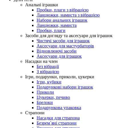
Анальні іграшки
Пробки, плаги з вібрацією
Ланцюжки, намиста з вібрацією
Набори анальних іграшок
Ланцюжки, намиста
Пробки, плаги
Засоби для догляду та аксесуари для іграшок
Чистячі засоби для іграшок
Аксесуари для мастурбаторів
Відновлюючі засоби
Аксесуари для іграшок
Насадки на член
Без вібрації
З вібрацією
Ігри, подарунки, приколи, цукерки
Ігри, кубики
Подарункові набори іграшок
Приколи
Цукерки, печиво
Брелоки
Подарункова упаковка
Страпони
Насадки для страпона
Безрем`яні страпони