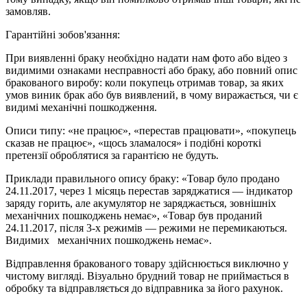
замовляв.
Гарантійні зобов'язання:
При виявленні браку необхідно надати нам фото або відео з
видимими ознаками несправності або браку, або повний опис
бракованого виробу: коли покупець отримав товар, за яких
умов виник брак або був виявлений, в чому виражається, чи є
видимі механічні пошкодження.
Описи типу: «не працює», «перестав працювати», «покупець
сказав не працює», «щось зламалося» і подібні короткі
претензії оброблятися за гарантією не будуть.
Приклади правильного опису браку: «Товар було продано
24.11.2017, через 1 місяць перестав заряджатися — індикатор
заряду горить, але акумулятор не заряджається, зовнішніх
механічних пошкоджень немає», «Товар був проданий
24.11.2017, після 3-х режимів — режими не перемикаються.
Видимих механічних пошкоджень немає».
Відправлення бракованого товару здійснюється виключно у
чистому вигляді. Візуально брудний товар не приймається в
обробку та відправляється до відправника за його рахунок.