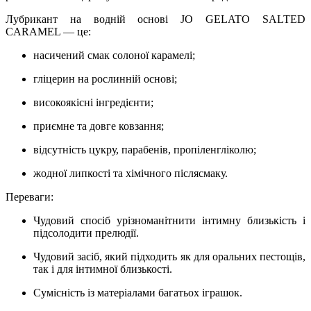
Лубрикант на водній основі JO GELATO SALTED
CARAMEL — це:
насичений смак солоної карамелі;
гліцерин на рослинній основі;
високоякісні інгредієнти;
приємне та довге ковзання;
відсутність цукру, парабенів, пропіленгліколю;
жодної липкості та хімічного післясмаку.
Переваги:
Чудовий спосіб урізноманітнити інтимну близькість і
підсолодити прелюдії.
Чудовий засіб, який підходить як для оральних пестощів,
так і для інтимної близькості.
Сумісність із матеріалами багатьох іграшок.