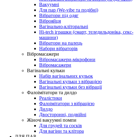
Вакуумні
Для пар (We-vibe та подібні)
Вібратори під одяг
Віброяйця
Вагінально-кліторальні
Hi-tech іграшки (смарт, теледильдоніка, секс-
машини)
Вібратори на палець
Набори вібраторів
Вібромасажери
Вібромасажери-мікрофони
Вібромасажери
Вагінальні кульки
Набір вагінальних кульок
Вагінальні кульки з вібрацією
Вагінальні кульки без вібрації
Фалоімітатори та дилдо
Реалістики
Фалоімітатори з вібрацією
Дилдо
Двосторонні, подвійні
Жіночі вакуумні помпи
Для грудей та сосків
Для вагіни та клітора
ДЛЯ ПАР