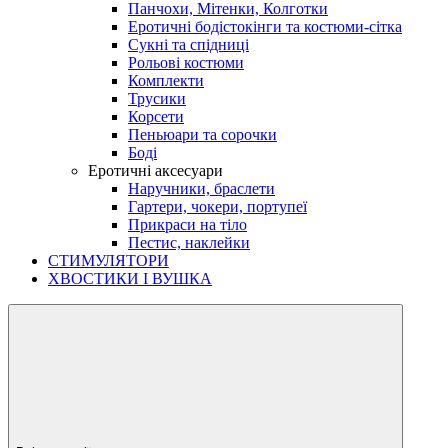
Панчохи, Мітенки, Колготки
Еротичні бодістокінги та костюми-сітка
Сукні та спідниці
Рольові костюми
Комплекти
Трусики
Корсети
Пеньюари та сорочки
Боді
Еротичні аксесуари
Наручники, браслети
Гартери, чокери, портупеї
Прикраси на тіло
Пестис, наклейки
СТИМУЛЯТОРИ
ХВОСТИКИ І ВУШКА