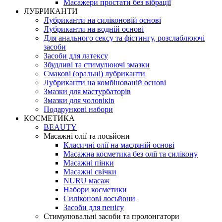
Масажери простати без вібрації
ЛУБРИКАНТИ
Лубриканти на силіконовій основі
Лубриканти на водній основі
Для анального сексу та фістингу, розслаблюючі
засоби
Засоби для латексу
Збудливі та стимулюючі змазки
Смакові (оральні) лубриканти
Лубриканти на комбінованій основі
Змазки для мастурбаторів
Змазки для чоловіків
Подарункові набори
КОСМЕТИКА
BEAUTY
Масажні олії та лосьйони
Класичні олії на масляній основі
Масажна косметика без олії та силікону
Масажні пінки
Масажні свічки
NURU масаж
Набори косметики
Силіконові лосьйони
Засоби для пенісу
Стимулювальні засоби та пролонгатори