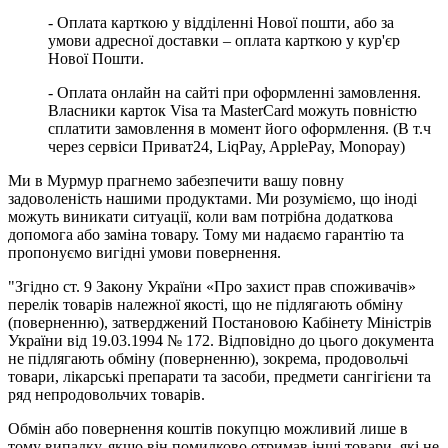
- Оплата карткою у відділенні Нової пошти, або за
умови адресної доставки – оплата карткою у кур'єр
Нової Пошти.
- Оплата онлайн на сайті при оформленні замовлення.
Власники карток Visa та MasterCard можуть повністю
сплатити замовлення в момент його оформлення. (В т.ч
через сервіси Приват24, LiqPay, ApplePay, Monopay)
Ми в Мурмур прагнемо забезпечити вашу повну
задоволеність нашими продуктами. Ми розуміємо, що іноді
можуть виникати ситуації, коли вам потрібна додаткова
допомога або заміна товару. Тому ми надаємо гарантію та
пропонуємо вигідні умови повернення.
"Згідно ст. 9 Закону України «Про захист прав споживачів»
перелік товарів належної якості, що не підлягають обміну
(поверненню), затверджений Постановою Кабінету Міністрів
України від 19.03.1994 № 172. Відповідно до цього документа
не підлягають обміну (поверненню), зокрема, продовольчі
товари, лікарські препарати та засоби, предмети сангігієни та
ряд непродовольчих товарів.
Обмін або повернення коштів покупцю можливий лише в
тому випадку, якщо він помилково отримав інші товари, які не