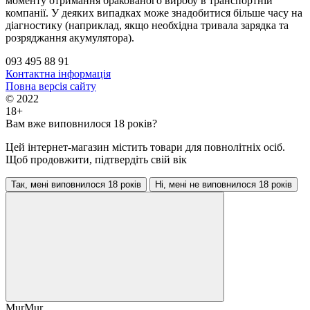
моменту отримання бракованого виробу в транспортній
компанії. У деяких випадках може знадобитися більше часу на
діагностику (наприклад, якщо необхідна тривала зарядка та
розряджання акумулятора).
093 495 88 91
Контактна інформація
Повна версія сайту
© 2022
18+
Вам вже виповнилося 18 років?
Цей інтернет-магазин містить товари для повнолітніх осіб.
Щоб продовжити, підтвердіть свій вік
Так, мені виповнилося 18 років
Ні, мені не виповнилося 18 років
MurMur