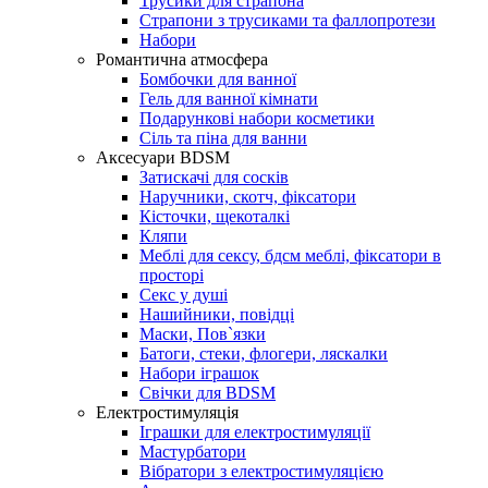
Трусики для страпона
Страпони з трусиками та фаллопротези
Набори
Романтична атмосфера
Бомбочки для ванної
Гель для ванної кімнати
Подарункові набори косметики
Сіль та піна для ванни
Аксесуари BDSM
Затискачі для сосків
Наручники, скотч, фіксатори
Кісточки, щекоталкі
Кляпи
Меблі для сексу, бдсм меблі, фіксатори в
просторі
Секс у душі
Нашийники, повідці
Маски, Пов`язки
Батоги, стеки, флогери, ляскалки
Набори іграшок
Свічки для BDSM
Електростимуляція
Іграшки для електростимуляції
Мастурбатори
Вібратори з електростимуляцією