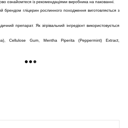
ово ознайомтеся із рекомендаціями виробника на пакованні.
ий брендом гліцерин рослинного походження виготовляється з
чний препарат. Як зігрівальний інгредієнт використовується
a), Cellulose Gum, Mentha Piperita (Peppermint) Extract,