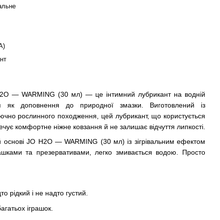
вальне
А)
нт
 H2O — WARMING (30 мл) — це інтимний лубрикант на водній
ся як доповнення до природної змазки. Виготовлений із
ючно рослинного походження, цей лубрикант, що користується
чує комфортне ніжне ковзання й не залишає відчуття липкості.
ій основі JO H2O — WARMING (30 мл) із зігрівальним ефектом
рашками та презервативами, легко змивається водою. Просто
то рідкий і не надто густий.
багатьох іграшок.