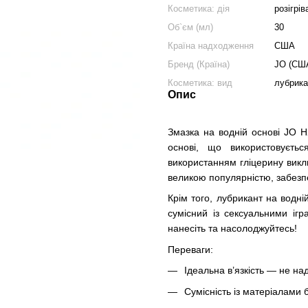
Косметика: дія
розігрі
Об`єм (мл)
30
Країна надходження
США
Бренд (Країна)
JO (СШ
Косметика: вид
лубрика
Опис
Змазка на водній основі JO
основі, що використовуєть
використанням гліцерину викл
великою популярністю, забезпе
Крім того, лубрикант на водн
сумісний із сексуальними іг
нанесіть та насолоджуйтесь!
Переваги:
Ідеальна в’язкість — не над
Сумісність із матеріалами 