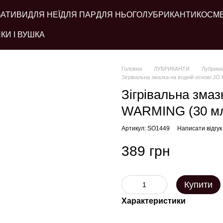
ВАТИВИ
ДЛЯ НЕЇ
ДЛЯ ПАР
ДЛЯ НЬОГО
ЛУБРИКАНТИ
КОСМ
КИ І ВУШКА
Головна
ЛУБРИКАНТИ
Лубрикан
Зігрівальна змазка на водній основі J
Зігрівальна змаз
WARMING (30 мл)
Артикул: SO1449
Написати відгук
389 грн
Купити
Характеристики