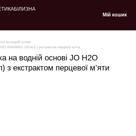
ЕТИКА
БІЛИЗНА
Мій кошик
ти на водній основі
O H2O WARMING (30 мл) з екстрактом перцевої м’яти
ка на водній основі JO H2O
 з екстрактом перцевої м’яти