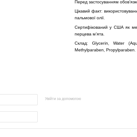
Перед застосуванням обов’язк
Цікавий факт: використовуван
пальмової олії.
Сертифікований у США як меди
перцева м’ята.
Склад: Glycerin, Water (Aqu
Methylparaben, Propylparaben.
Увійти за допомогою