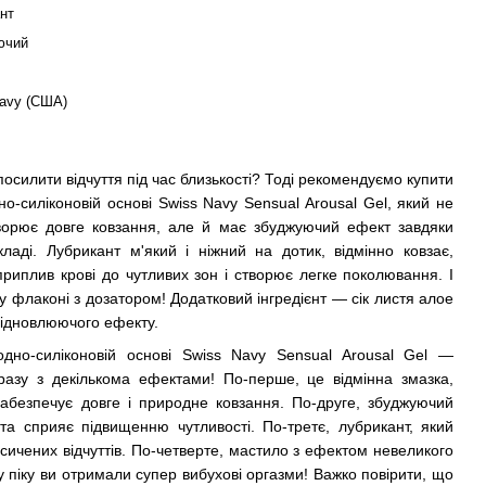
нт
ючий
avy (США)
посилити відчуття під час близькості? Тоді рекомендуємо купити
о-силіконовій основі Swiss Navy Sensual Arousal Gel, який не
створює довге ковзання, але й має збуджуючий ефект завдяки
ладі. Лубрикант м'який і ніжний на дотик, відмінно ковзає,
приплив крові до чутливих зон і створює легке поколювання. І
у флаконі з дозатором! Додатковий інгредієнт — сік листя алое
відновлюючого ефекту.
дно-силіконовій основі Swiss Navy Sensual Arousal Gel —
дразу з декількома ефектами! По-перше, це відмінна змазка,
забезпечує довге і природне ковзання. По-друге, збуджуючий
та сприяє підвищенню чутливості. По-третє, лубрикант, який
насичених відчуттів. По-четверте, мастило з ефектом невеликого
піку ви отримали супер вибухові оргазми! Важко повірити, що