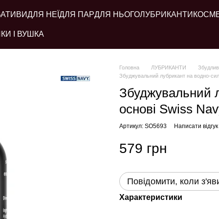
ВАТИВИ
ДЛЯ НЕЇ
ДЛЯ ПАР
ДЛЯ НЬОГО
ЛУБРИКАНТИ
КОСМ
КИ І ВУШКА
Головна
ЛУБРИКАНТИ
Збудлив
Збуджувальний лубрикант на водно-силік
Збуджувальний л
основі Swiss Nav
Артикул: SO5693
Написати відгук
579 грн
Повідомити, коли з'яв
Характеристики