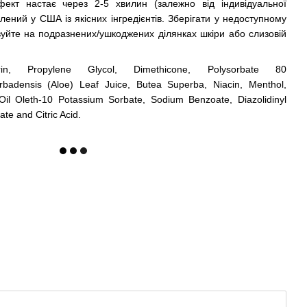
фект настає через 2-5 хвилин (залежно від індивідуальної
влений у США із якісних інгредієнтів. Зберігати у недоступному
овуйте на подразнених/ушкоджених ділянках шкіри або слизовій
erin, Propylene Glycol, Dimethicone, Polysorbate 80
arbadensis (Aloe) Leaf Juice, Butea Superba, Niacin, Menthol,
Oil Oleth-10 Potassium Sorbate, Sodium Benzoate, Diazolidinyl
te and Citric Acid.