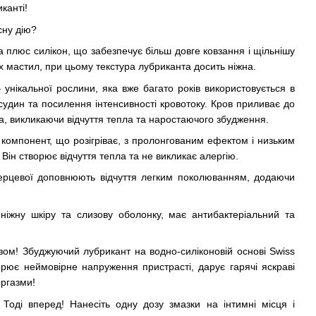
канті!
сну дію?
плюс силікон, що забезпечує більш довге ковзання і щільнішу
их мастил, при цьому текстура лубриканта досить ніжна.
унікальної рослини, яка вже багато років використовується в
удин та посилення інтенсивності кровотоку. Кров приливає до
, викликаючи відчуття тепла та наростаючого збудження.
компонент, що розігріває, з пролонгованим ефектом і низьким
Він створює відчуття тепла та не викликає алергію.
ерцевої доповнюють відчуття легким поколюванням, додаючи
ніжну шкіру та слизову оболонку, має антибактеріальний та
 разом! Збуджуючий лубрикант на водно-силіконовій основі Swiss
орює неймовірне напруження пристрасті, дарує гарячі яскраві
оргазми!
 Тоді вперед! Нанесіть одну дозу змазки на інтимні місця і