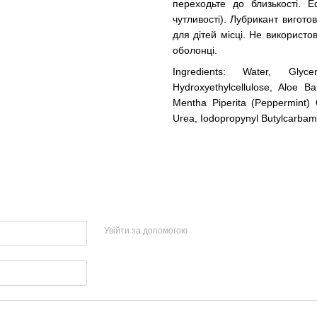
переходьте до близькості. Е
чутливості). Лубрикант вигото
для дітей місці. Не використ
оболонці.
Ingredients: Water, Glyc
Hydroxyethylcellulose, Aloe B
Mentha Piperita (Peppermint) 
Urea, Iodopropynyl Butylcarbama
Увійти за допомогою