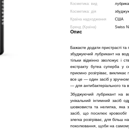
Косметика: вид
лубрика
Косметика: дія
збуджу
Країна надходження
США
Бренд (Країна)
Swiss N
Опис
Бажаєте додати пристрасті та 
збуджуючий лубрикант на водн
тільки відмінно зволожує і 
екстракту бутеа суперба у ск
приємно розігріває, викликає 
все це — один засіб у зручном
— для антибактеріального та 
Збуджуючий лубрикант на во
унікальний інтимний засіб о
шовковиста та нелипка, яка 
засіб, що посилює кровообіг 
злегка розігріває, для більш 
поколювання, щоби на самому 