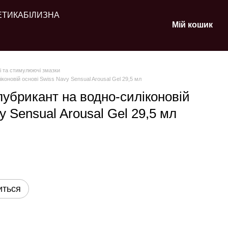
ЕТИКА
БІЛИЗНА
Мій кошик
і та стимулюючі змазки
оновій основі Swiss Navy Sensual Arousal Gel 29,5 мл
убрикант на водно-силіконовій
y Sensual Arousal Gel 29,5 мл
иться