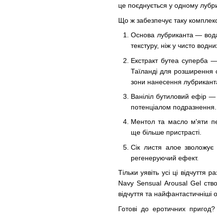
це поєднується у одному лубри
Що ж забезпечує таку комплек
Основа лубриканта — вода 
текстуру, ніж у чисто водн
Екстракт бутеа суперба — 
Таїланді для розширення с
зони нанесення лубриканта
Ваніліл бутиловий ефір — 
потенціалом подразнення. 
Ментол та масло м'яти п
ще більше пристрасті.
Сік листя алое зволожує 
регенеруючий ефект.
Тільки уявіть усі ці відчуття
Navy Sensual Arousal Gel ств
відчуття та найфантастичніші 
Готові до еротичних пригод?