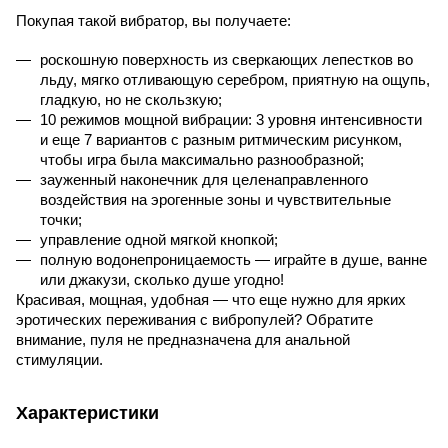
Покупая такой вибратор, вы получаете:
роскошную поверхность из сверкающих лепестков во 
льду, мягко отливающую серебром, приятную на ощупь, 
гладкую, но не скользкую;
10 режимов мощной вибрации: 3 уровня интенсивности 
и еще 7 вариантов с разным ритмическим рисунком, 
чтобы игра была максимально разнообразной;
зауженный наконечник для целенаправленного 
воздействия на эрогенные зоны и чувствительные 
точки;
управление одной мягкой кнопкой;
полную водонепроницаемость — играйте в душе, ванне 
или джакузи, сколько душе угодно!
Красивая, мощная, удобная — что еще нужно для ярких 
эротических переживания с вибропулей? Обратите 
внимание, пуля не предназначена для анальной 
стимуляции.
Характеристики