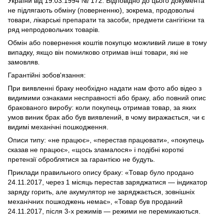
України від 19.03.1994 № 172. Відповідно до цього документа
не підлягають обміну (поверненню), зокрема, продовольчі
товари, лікарські препарати та засоби, предмети сангігієни та
ряд непродовольчих товарів.
Обмін або повернення коштів покупцю можливий лише в тому
випадку, якщо він помилково отримав інші товари, які не
замовляв.
Гарантійні зобов'язання:
При виявленні браку необхідно надати нам фото або відео з
видимими ознаками несправності або браку, або повний опис
бракованого виробу: коли покупець отримав товар, за яких
умов виник брак або був виявлений, в чому виражається, чи є
видимі механічні пошкодження.
Описи типу: «не працює», «перестав працювати», «покупець
сказав не працює», «щось зламалося» і подібні короткі
претензії оброблятися за гарантією не будуть.
Приклади правильного опису браку: «Товар було продано
24.11.2017, через 1 місяць перестав заряджатися — індикатор
заряду горить, але акумулятор не заряджається, зовнішніх
механічних пошкоджень немає», «Товар був проданий
24.11.2017, після 3-х режимів — режими не перемикаються.