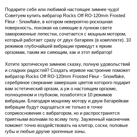
Подарите себе или любимой настоящее зимнее чудо! 
Советуем купить вибратор Rocks Off RO-120mm Frosted 
Fleur - Snowflake, в котором невероятно роскошная 
поверхность, похожая на сияющие в лунном свете 
замороженные лепестки, сочетается с мощным мотором, 
который работает сразу от двух батареек (в комплекте). 10 
режимов глубочайшей вибрации приведут к ярким 
оргазмам, таким же сияющим, как и этот вибратор!
Хотите эротическую зимнюю сказку, полную удовольствий 
и сладких радостей? Создать игривое настроение поможет 
вибратор Rocks Off RO-120mm Frosted Fleur - Snowflake, 
серебряное сверкание замерзших цветов которого подарит 
вам эстетический оргазм, а уж о настоящем оргазме, 
полноценном и глубоком, позаботятся 10 режимов 
вибрации. Благодаря мощному мотору и двум батарейкам 
вибрации будут ощущаться не только в точке 
соприкосновения с вибратором, но и распространятся 
приятными волнами по всему телу. Зауженный наконечник 
поможет точно воздействовать на клитор, соски, половые 
губы и любые другие эрогенные зоны. 