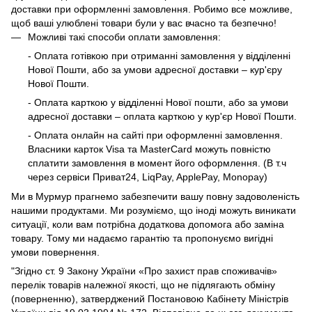
доставки при оформленні замовлення. Робимо все можливе,
щоб ваші улюблені товари були у вас вчасно та безпечно!
Можливі такі способи оплати замовлення:
- Оплата готівкою при отриманні замовлення у відділенні
Нової Пошти, або за умови адресної доставки – кур'єру
Нової Пошти.
- Оплата карткою у відділенні Нової пошти, або за умови
адресної доставки – оплата карткою у кур'єр Нової Пошти.
- Оплата онлайн на сайті при оформленні замовлення.
Власники карток Visa та MasterCard можуть повністю
сплатити замовлення в момент його оформлення. (В т.ч
через сервіси Приват24, LiqPay, ApplePay, Monopay)
Ми в Мурмур прагнемо забезпечити вашу повну задоволеність
нашими продуктами. Ми розуміємо, що іноді можуть виникати
ситуації, коли вам потрібна додаткова допомога або заміна
товару. Тому ми надаємо гарантію та пропонуємо вигідні
умови повернення.
"Згідно ст. 9 Закону України «Про захист прав споживачів»
перелік товарів належної якості, що не підлягають обміну
(поверненню), затверджений Постановою Кабінету Міністрів