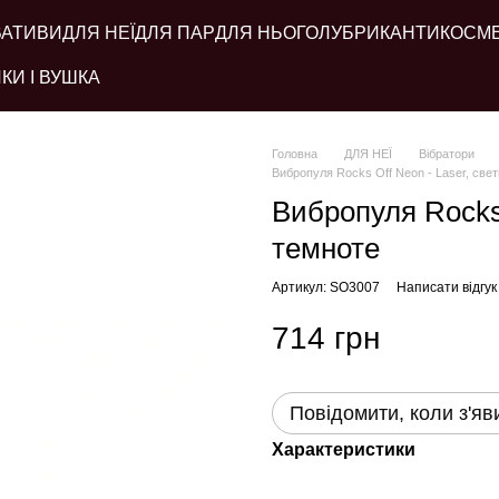
ВАТИВИ
ДЛЯ НЕЇ
ДЛЯ ПАР
ДЛЯ НЬОГО
ЛУБРИКАНТИ
КОСМ
КИ І ВУШКА
Головна
ДЛЯ НЕЇ
Вібратори
Вибропуля Rocks Off Neon - Laser, све
Вибропуля Rocks 
темноте
Артикул: SO3007
Написати відгук
714 грн
Повідомити, коли з'яв
Характеристики