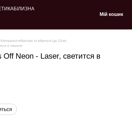
ЕТИКА
БІЛИЗНА
Мій кошик
Кліторальні вібратори та вібропулі (до 12см)
тится в темноте
Off Neon - Laser, светится в
иться