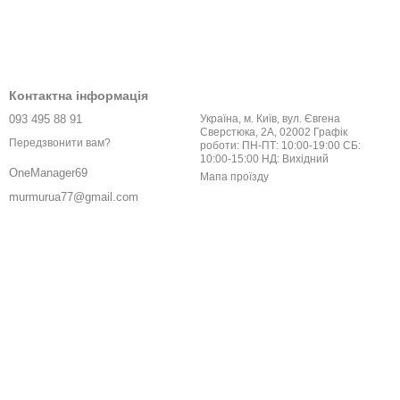
Контактна інформація
093 495 88 91
Україна, м. Київ, вул. Євгена
Сверстюка, 2А, 02002 Графік
Передзвонити вам?
роботи: ПН-ПТ: 10:00-19:00 СБ:
10:00-15:00 НД: Вихідний
OneManager69
Мапа проїзду
murmurua77@gmail.com