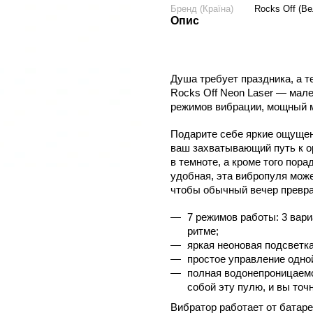
Бренд (Країна)
Rocks Off (Ве
Опис
Душа требует праздника, а т
Rocks Off Neon Laser — мале
режимов вибрации, мощный мо
Подарите себе яркие ощущени
ваш захватывающий путь к ор
в темноте, а кроме того пора
удобная, эта вибропуля може
чтобы обычный вечер превра
7 режимов работы: 3 вари
ритме;
яркая неоновая подсветк
простое управление одной
полная водонепроницаемо
собой эту пулю, и вы точ
Вибратор работает от батаре