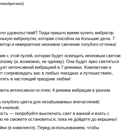
ликобританія)
ело удовольствий? Тогда пришло время купить вибратор 
нькую вибропулю, которая способна на большие дела. 7 
тор и невероятное неоновое свечение голубого оттенка!
я с этой пулей, которая будет освещать неоновым светом 
газму (и, возможно, не одному). Она будет ярко светиться 
дует интенсивной вибрацией в 7 режимах. Компактная и 
т сопровождать вас в любых поездках и путешествиях, 
тить в настоящий праздник любви!
анта интенсивности плюс 4 режима вибрации в разном 
а голубого цвета для незабываемых впечатлений;
 кнопкой;
сть — попробуйте выключить свет в ванной и взять с 
но не сможете остановиться, пока не дойдете до вершины!
йки (в комплекте). Перед использованием, чтобы 