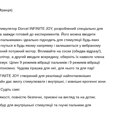
Франція)
тимулятор Dorcel INFINITE JOY, розроблений спеціально для
 та завжди готовий до експериментів. Його можна вводити
«пальчиками» ідеально підходить для стимуляції будь-яких
 гнуться в будь-якому напрямку і залишаються у вибраному
ений потужний мотор. Впливайте на соски (обидва відразу!),
ітор, а другий вводьте всередину, оберніть їх навколо члена
є. Цілих 9 режимів вібрації пальчиків і 9 режимів вібрації
тономно. Чудова іграшка для неї, для нього та для пар!
NFINITE JOY створений для реалізації найпотаємніших
йн дає змогу стимулювати і внутрішні, і зовнішні ерогенні зони.
Судіть самі:
кості, повністю безпечні, приємні на вигляд та на дотик;
вбур для внутрішньої стимуляції та гнучкі пальчики для