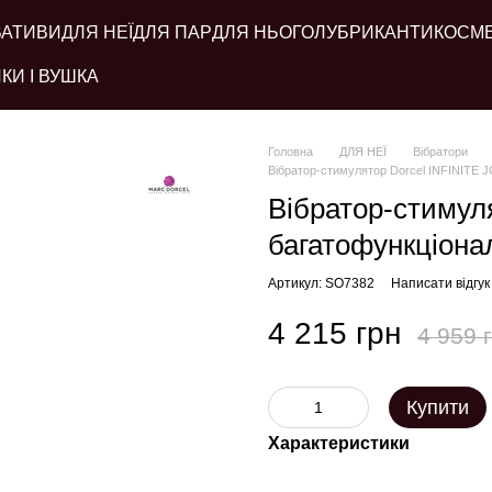
ВАТИВИ
ДЛЯ НЕЇ
ДЛЯ ПАР
ДЛЯ НЬОГО
ЛУБРИКАНТИ
КОСМ
КИ І ВУШКА
Головна
ДЛЯ НЕЇ
Вібратори
Вібратор-стимулятор Dorcel INFINITE J
Вібратор-стимул
багатофункціонал
Артикул: SO7382
Написати відгук
4 215 грн
4 959 
Купити
Характеристики