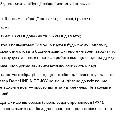
2 у пальчиках, вібрації ввідної частини і пальчиків
 9 режимів вібрації пальчиків, є і рівні, і ритмічні;
пками;
тини: 13 см в довжину та 3,6 см в діаметрі;
 гри з пальчиками: їх можна гнути в будь-якому напрямку,
жна стимулювати будь-які зовнішні ерогенні зони, вводити їх
 закручувати навколо пеніса і робити все, що спаде на думку!
дійде, щоб урізноманітнити інтимну близькість у парі.
ї та потужні вібрації — те, що потрібно для вашого ідеального
тор Dorcel INFINITE JOY не тільки дістане до всіх ваших
е відкрити нові — просто дійте за натхненням. Не забудьте
нові!
ищена лише від бризок (рівень водонепроникності IPX4).
 спеціальним засобом для очищення іграшок після кожного