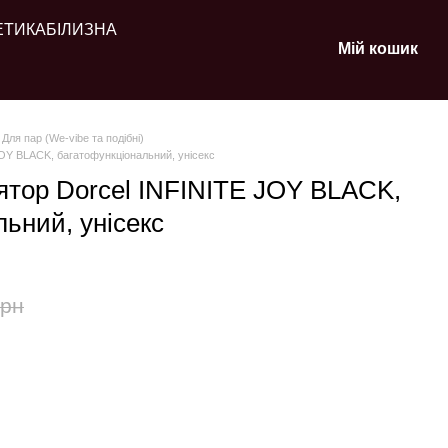
ЕТИКА
БІЛИЗНА
Мій кошик
Для пар (We-vibe та подібні)
OY BLACK, багатофункціональний, унісекс
ятор Dorcel INFINITE JOY BLACK,
ьний, унісекс
грн