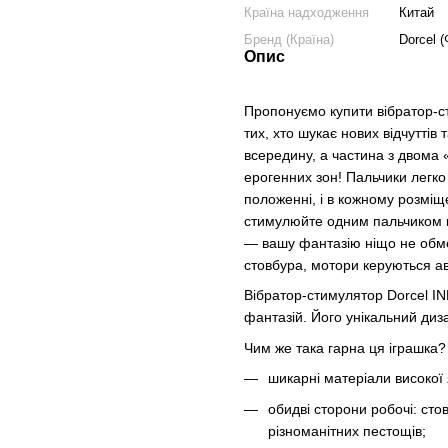
Країна надходження
Китай
Бренд (Країна)
Dorcel (
Опис
Пропонуємо купити вібратор-с
тих, хто шукає нових відчуттів
всередину, а частина з двома 
ерогенних зон! Пальчики легко
положенні, і в кожному розміщ
стимулюйте одним пальчиком кл
— вашу фантазію ніщо не обмежу
стовбура, мотори керуються ав
Вібратор-стимулятор Dorcel I
фантазій. Його унікальний диза
Чим же така гарна ця іграшка? 
шикарні матеріали високої я
обидві сторони робочі: сто
різноманітних пестощів;