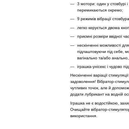
3 мотори: один у стовбурі і 
перемикаються окремо;
9 режимів вібрації стовбура +
легко керується двома кно
приємні розміри ввідної час
нескінченні можливості для
підлаштовуючи під себе, мо
вагінально та/або анально,
іграшка-унісекс і чудово пі
Нескінченні варіації стимуляці
задоволення! Вібратор-стимуля
чутливих точок, але й допомож
додати лубрикант на водній ос
Іграшка не є водостійкою, зах
Очищайте вібратор-стимулятор
використання.