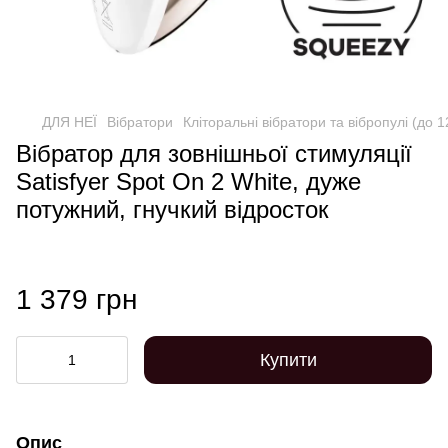
ДЛЯ НЕЇ
Вібратори
Кліторальні вібратори та вібропулі (до 
Вібратор для зовнішньої стимуляції
Satisfyer Spot On 2 White, дуже
потужний, гнучкий відросток
1 379 грн
Купити
Опис