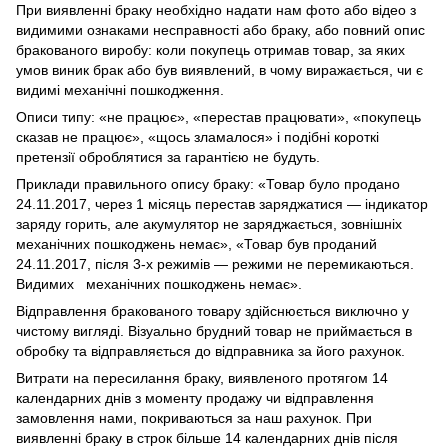
При виявленні браку необхідно надати нам фото або відео з
видимими ознаками несправності або браку, або повний опис
бракованого виробу: коли покупець отримав товар, за яких
умов виник брак або був виявлений, в чому виражається, чи є
видимі механічні пошкодження.
Описи типу: «не працює», «перестав працювати», «покупець
сказав не працює», «щось зламалося» і подібні короткі
претензії оброблятися за гарантією не будуть.
Приклади правильного опису браку: «Товар було продано
24.11.2017, через 1 місяць перестав заряджатися — індикатор
заряду горить, але акумулятор не заряджається, зовнішніх
механічних пошкоджень немає», «Товар був проданий
24.11.2017, після 3-х режимів — режими не перемикаються.
Видимих механічних пошкоджень немає».
Відправлення бракованого товару здійснюється виключно у
чистому вигляді. Візуально брудний товар не приймається в
обробку та відправляється до відправника за його рахунок.
Витрати на пересилання браку, виявленого протягом 14
календарних днів з моменту продажу чи відправлення
замовлення нами, покриваються за наш рахунок. При
виявленні браку в строк більше 14 календарних днів після