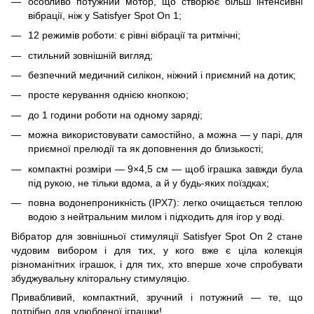
особливо потужний мотор, що створює більш інтенсивні
вібрації, ніж у Satisfyer Spot On 1;
12 режимів роботи: є рівні вібрації та ритмічні;
стильний зовнішній вигляд;
безпечний медичний силікон, ніжний і приємний на дотик;
просте керування однією кнопкою;
до 1 години роботи на одному заряді;
можна використовувати самостійно, а можна — у парі, для
приємної прелюдії та як доповнення до близькості;
компактні розміри — 9×4,5 см — щоб іграшка завжди була
під рукою, не тільки вдома, а й у будь-яких поїздках;
повна водонепроникність (IPX7): легко очищається теплою
водою з нейтральним милом і підходить для ігор у воді.
Вібратор для зовнішньої стимуляції Satisfyer Spot On 2 стане
чудовим вибором і для тих, у кого вже є ціла колекція
різноманітних іграшок, і для тих, хто вперше хоче спробувати
збуджувальну кліторальну стимуляцію.
Привабливий, компактний, зручний і потужний — те, що
потрібно для улюбленої іграшки!