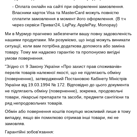
- Оплата онлайн на сайті при оформленні замовлення.
Власники карток Visa та MasterCard можуть повністю
сплатити замовлення в момент його оформлення. (В т.ч
через сервіси Приват24, LiqPay, ApplePay, Monopay)
Ми в Мурмур прагнемо забезпечити вашу повну задоволеність
нашими продуктами. Ми розуміємо, що іноді можуть виникати
ситуації, коли вам потрібна додаткова допомога або заміна
товару. Тому ми надаємо гарантію та пропонуємо вигідні
умови повернення.
"Згідно ст. 9 Закону України «Про захист прав споживачів»
перелік товарів належної якості, що не підлягають обміну
(поверненню), затверджений Постановою Кабінету Міністрів
України від 19.03.1994 № 172. Відповідно до цього документа
не підлягають обміну (поверненню), зокрема, продовольчі
товари, лікарські препарати та засоби, предмети сангігієни та
ряд непродовольчих товарів.
Обмін або повернення коштів покупцю можливий лише в тому
випадку, якщо він помилково отримав інші товари, які не
замовляв.
Гарантійні зобов'язання: