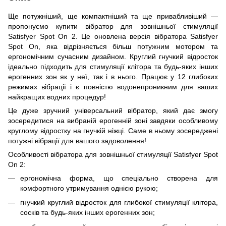
Ще потужніший, ще компактніший та ще привабливіший —
пропонуємо купити вібратор для зовнішньої стимуляції
Satisfyer Spot On 2. Це оновлена версія вібратора Satisfyer
Spot On, яка відрізняється більш потужним мотором та
ергономічним сучасним дизайном. Круглий гнучкий відросток
ідеально підходить для стимуляції клітора та будь-яких інших
ерогенних зон як у неї, так і в нього. Працює у 12 глибоких
режимах вібрації і є повністю водонепроникним для ваших
найкращих водних процедур!
Це дуже зручний універсальний вібратор, який дає змогу
зосередитися на вибраній ерогенній зоні завдяки особливому
круглому відростку на гнучкій ніжці. Саме в ньому зосереджені
потужні вібрації для вашого задоволення!
Особливості вібратора для зовнішньої стимуляції Satisfyer Spot
On 2:
ергономічна форма, що спеціально створена для
комфортного утримування однією рукою;
гнучкий круглий відросток для глибокої стимуляції клітора,
сосків та будь-яких інших ерогенних зон;