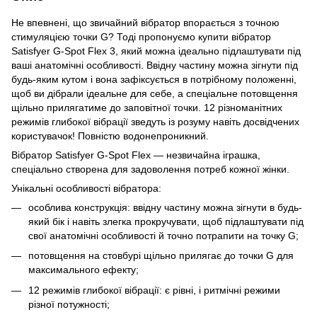
Не впевнені, що звичайний вібратор впорається з точною
стимуляцією точки G? Тоді пропонуємо купити вібратор
Satisfyer G-Spot Flex 3, який можна ідеально підлаштувати під
ваші анатомічні особливості. Ввідну частину можна зігнути під
будь-яким кутом і вона зафіксується в потрібному положенні,
щоб ви дібрали ідеальне для себе, а спеціальне потовщення
щільно прилягатиме до заповітної точки. 12 різноманітних
режимів глибокої вібрації зведуть із розуму навіть досвідчених
користувачок! Повністю водонепроникний.
Вібратор Satisfyer G-Spot Flex — незвичайна іграшка,
спеціально створена для задоволення потреб кожної жінки.
Унікальні особливості вібратора:
особлива конструкція: ввідну частину можна зігнути в будь-
який бік і навіть злегка прокручувати, щоб підлаштувати під
свої анатомічні особливості й точно потрапити на точку G;
потовщення на стовбурі щільно прилягає до точки G для
максимального ефекту;
12 режимів глибокої вібрації: є рівні, і ритмічні режими
різної потужності;