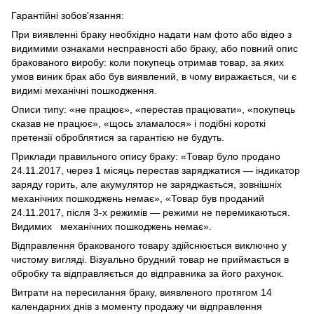
Гарантійні зобов'язання:
При виявленні браку необхідно надати нам фото або відео з
видимими ознаками несправності або браку, або повний опис
бракованого виробу: коли покупець отримав товар, за яких
умов виник брак або був виявлений, в чому виражається, чи є
видимі механічні пошкодження.
Описи типу: «не працює», «перестав працювати», «покупець
сказав не працює», «щось зламалося» і подібні короткі
претензії оброблятися за гарантією не будуть.
Приклади правильного опису браку: «Товар було продано
24.11.2017, через 1 місяць перестав заряджатися — індикатор
заряду горить, але акумулятор не заряджається, зовнішніх
механічних пошкоджень немає», «Товар був проданий
24.11.2017, після 3-х режимів — режими не перемикаються.
Видимих механічних пошкоджень немає».
Відправлення бракованого товару здійснюється виключно у
чистому вигляді. Візуально брудний товар не приймається в
обробку та відправляється до відправника за його рахунок.
Витрати на пересилання браку, виявленого протягом 14
календарних днів з моменту продажу чи відправлення