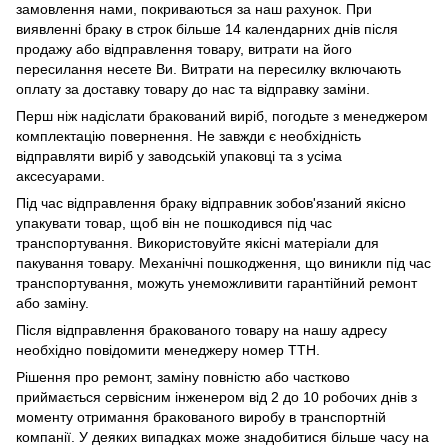
замовлення нами, покриваються за наш рахунок. При
виявленні браку в строк більше 14 календарних днів після
продажу або відправлення товару, витрати на його
пересилання несете Ви. Витрати на пересилку включають
оплату за доставку товару до нас та відправку заміни.
Перш ніж надіслати бракований виріб, погодьте з менеджером
комплектацію повернення. Не завжди є необхідність
відправляти виріб у заводській упаковці та з усіма
аксесуарами.
Під час відправлення браку відправник зобов'язаний якісно
упакувати товар, щоб він не пошкодився під час
транспортування. Використовуйте якісні матеріали для
пакування товару. Механічні пошкодження, що виникли під час
транспортування, можуть унеможливити гарантійний ремонт
або заміну.
Після відправлення бракованого товару на нашу адресу
необхідно повідомити менеджеру номер ТТН.
Рішення про ремонт, заміну повністю або частково
приймається сервісним інженером від 2 до 10 робочих днів з
моменту отримання бракованого виробу в транспортній
компанії. У деяких випадках може знадобитися більше часу на