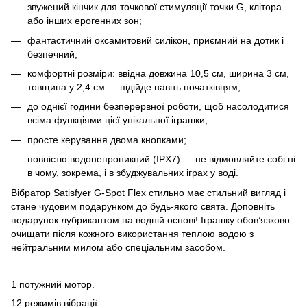
звужений кінчик для точкової стимуляції точки G, клітора
або інших ерогенних зон;
фантастичний оксамитовий силікон, приємний на дотик і
безпечний;
комфортні розміри: ввідна довжина 10,5 см, ширина 3 см,
товщина у 2,4 см — підійде навіть початківцям;
до однієї години безперервної роботи, щоб насолодитися
всіма функціями цієї унікальної іграшки;
просте керування двома кнопками;
повністю водонепроникний (IPX7) — не відмовляйте собі ні
в чому, зокрема, і в збуджувальних іграх у воді.
Вібратор Satisfyer G-Spot Flex стильно має стильний вигляд і
стане чудовим подарунком до будь-якого свята. Доповніть
подарунок лубрикантом на водній основі! Іграшку обов’язково
очищати після кожного використання теплою водою з
нейтральним милом або спеціальним засобом.
1 потужний мотор.
12 режимів вібрації.