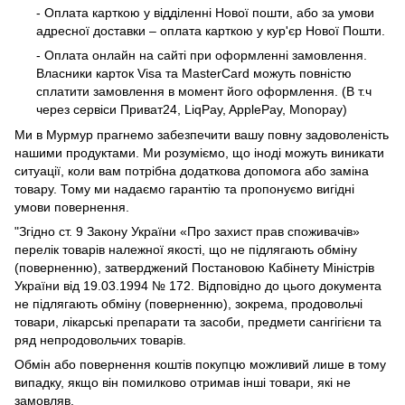
- Оплата карткою у відділенні Нової пошти, або за умови
адресної доставки – оплата карткою у кур'єр Нової Пошти.
- Оплата онлайн на сайті при оформленні замовлення.
Власники карток Visa та MasterCard можуть повністю
сплатити замовлення в момент його оформлення. (В т.ч
через сервіси Приват24, LiqPay, ApplePay, Monopay)
Ми в Мурмур прагнемо забезпечити вашу повну задоволеність
нашими продуктами. Ми розуміємо, що іноді можуть виникати
ситуації, коли вам потрібна додаткова допомога або заміна
товару. Тому ми надаємо гарантію та пропонуємо вигідні
умови повернення.
"Згідно ст. 9 Закону України «Про захист прав споживачів»
перелік товарів належної якості, що не підлягають обміну
(поверненню), затверджений Постановою Кабінету Міністрів
України від 19.03.1994 № 172. Відповідно до цього документа
не підлягають обміну (поверненню), зокрема, продовольчі
товари, лікарські препарати та засоби, предмети сангігієни та
ряд непродовольчих товарів.
Обмін або повернення коштів покупцю можливий лише в тому
випадку, якщо він помилково отримав інші товари, які не
замовляв.