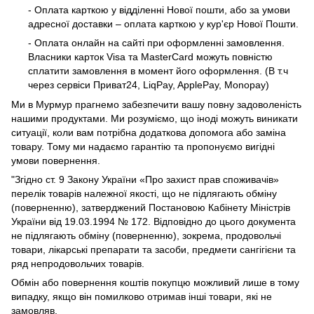
- Оплата карткою у відділенні Нової пошти, або за умови
адресної доставки – оплата карткою у кур'єр Нової Пошти.
- Оплата онлайн на сайті при оформленні замовлення.
Власники карток Visa та MasterCard можуть повністю
сплатити замовлення в момент його оформлення. (В т.ч
через сервіси Приват24, LiqPay, ApplePay, Monopay)
Ми в Мурмур прагнемо забезпечити вашу повну задоволеність
нашими продуктами. Ми розуміємо, що іноді можуть виникати
ситуації, коли вам потрібна додаткова допомога або заміна
товару. Тому ми надаємо гарантію та пропонуємо вигідні
умови повернення.
"Згідно ст. 9 Закону України «Про захист прав споживачів»
перелік товарів належної якості, що не підлягають обміну
(поверненню), затверджений Постановою Кабінету Міністрів
України від 19.03.1994 № 172. Відповідно до цього документа
не підлягають обміну (поверненню), зокрема, продовольчі
товари, лікарські препарати та засоби, предмети сангігієни та
ряд непродовольчих товарів.
Обмін або повернення коштів покупцю можливий лише в тому
випадку, якщо він помилково отримав інші товари, які не
замовляв.