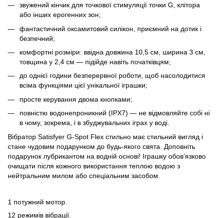
звужений кінчик для точкової стимуляції точки G, клітора
або інших ерогенних зон;
фантастичний оксамитовий силікон, приємний на дотик і
безпечний;
комфортні розміри: ввідна довжина 10,5 см, ширина 3 см,
товщина у 2,4 см — підійде навіть початківцям;
до однієї години безперервної роботи, щоб насолодитися
всіма функціями цієї унікальної іграшки;
просте керування двома кнопками;
повністю водонепроникний (IPX7) — не відмовляйте собі ні
в чому, зокрема, і в збуджувальних іграх у воді.
Вібратор Satisfyer G-Spot Flex стильно має стильний вигляд і
стане чудовим подарунком до будь-якого свята. Доповніть
подарунок лубрикантом на водній основі! Іграшку обов’язково
очищати після кожного використання теплою водою з
нейтральним милом або спеціальним засобом.
1 потужний мотор.
12 режимів вібрації.