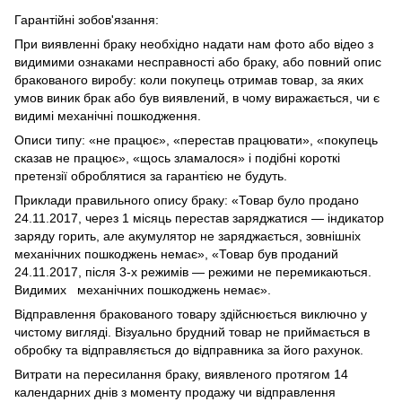
Гарантійні зобов'язання:
При виявленні браку необхідно надати нам фото або відео з
видимими ознаками несправності або браку, або повний опис
бракованого виробу: коли покупець отримав товар, за яких
умов виник брак або був виявлений, в чому виражається, чи є
видимі механічні пошкодження.
Описи типу: «не працює», «перестав працювати», «покупець
сказав не працює», «щось зламалося» і подібні короткі
претензії оброблятися за гарантією не будуть.
Приклади правильного опису браку: «Товар було продано
24.11.2017, через 1 місяць перестав заряджатися — індикатор
заряду горить, але акумулятор не заряджається, зовнішніх
механічних пошкоджень немає», «Товар був проданий
24.11.2017, після 3-х режимів — режими не перемикаються.
Видимих механічних пошкоджень немає».
Відправлення бракованого товару здійснюється виключно у
чистому вигляді. Візуально брудний товар не приймається в
обробку та відправляється до відправника за його рахунок.
Витрати на пересилання браку, виявленого протягом 14
календарних днів з моменту продажу чи відправлення