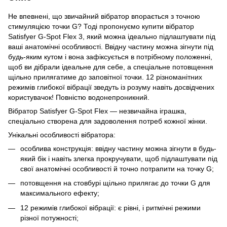
Не впевнені, що звичайний вібратор впорається з точною
стимуляцією точки G? Тоді пропонуємо купити вібратор
Satisfyer G-Spot Flex 3, який можна ідеально підлаштувати під
ваші анатомічні особливості. Ввідну частину можна зігнути під
будь-яким кутом і вона зафіксується в потрібному положенні,
щоб ви дібрали ідеальне для себе, а спеціальне потовщення
щільно прилягатиме до заповітної точки. 12 різноманітних
режимів глибокої вібрації зведуть із розуму навіть досвідчених
користувачок! Повністю водонепроникний.
Вібратор Satisfyer G-Spot Flex — незвичайна іграшка,
спеціально створена для задоволення потреб кожної жінки.
Унікальні особливості вібратора:
особлива конструкція: ввідну частину можна зігнути в будь-
який бік і навіть злегка прокручувати, щоб підлаштувати під
свої анатомічні особливості й точно потрапити на точку G;
потовщення на стовбурі щільно прилягає до точки G для
максимального ефекту;
12 режимів глибокої вібрації: є рівні, і ритмічні режими
різної потужності;