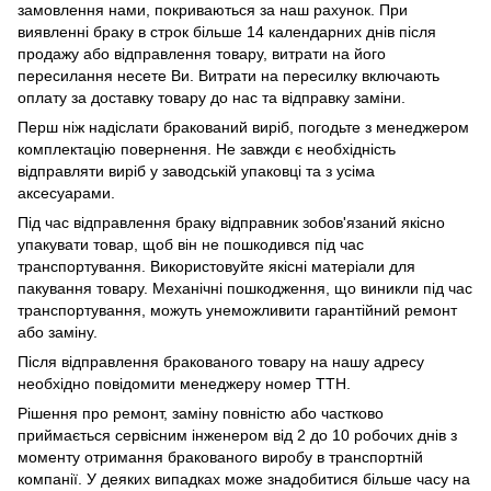
замовлення нами, покриваються за наш рахунок. При
виявленні браку в строк більше 14 календарних днів після
продажу або відправлення товару, витрати на його
пересилання несете Ви. Витрати на пересилку включають
оплату за доставку товару до нас та відправку заміни.
Перш ніж надіслати бракований виріб, погодьте з менеджером
комплектацію повернення. Не завжди є необхідність
відправляти виріб у заводській упаковці та з усіма
аксесуарами.
Під час відправлення браку відправник зобов'язаний якісно
упакувати товар, щоб він не пошкодився під час
транспортування. Використовуйте якісні матеріали для
пакування товару. Механічні пошкодження, що виникли під час
транспортування, можуть унеможливити гарантійний ремонт
або заміну.
Після відправлення бракованого товару на нашу адресу
необхідно повідомити менеджеру номер ТТН.
Рішення про ремонт, заміну повністю або частково
приймається сервісним інженером від 2 до 10 робочих днів з
моменту отримання бракованого виробу в транспортній
компанії. У деяких випадках може знадобитися більше часу на