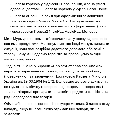
- Оплата карткою у відділенні Нової пошти, або за умови
адресної доставки – оплата карткою у кур'єр Нової Пошти.
- Оплата онлайн на сайті при оформленні замовлення.
Власники карток Visa та MasterCard можуть повністю
сплатити замовлення в момент його оформлення. (В т.ч
через сервіси Приват24, LiqPay, ApplePay, Monopay)
Ми в Мурмур прагнемо забезпечити вашу повну задоволеність
нашими продуктами. Ми розуміємо, що іноді можуть виникати
ситуації, коли вам потрібна додаткова допомога або заміна
товару. Тому ми надаємо гарантію та пропонуємо вигідні
умови повернення.
"Згідно ст. 9 Закону України «Про захист прав споживачів»
перелік товарів належної якості, що не підлягають обміну
(поверненню), затверджений Постановою Кабінету Міністрів
України від 19.03.1994 № 172. Відповідно до цього документа
не підлягають обміну (поверненню), зокрема, продовольчі
товари, лікарські препарати та засоби, предмети сангігієни та
ряд непродовольчих товарів.
Обмін або повернення коштів покупцю можливий лише в тому
випадку, якщо він помилково отримав інші товари, які не
замовляв.