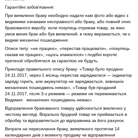
Гарантійні зобов'язання:
При виявленні браку необхідно надати нам фото або відео з
видимими ознаками несправності або браку, або повний опис
бракованого виробу: коли покупець отримав товар, за яких
умов виник брак або був виявлений, в чому виражається, чи є
видимі механічні пошкодження.
Описи типу: «не працює», «перестав працювати», «покупець
сказав не працює», «щось зламалося» і подібні короткі
претензії оброблятися за гарантією не будуть.
Приклади правильного опису браку: «Товар було продано
24.11.2017, через 1 місяць перестав заряджатися — індикатор
заряду горить, але акумулятор не заряджається, зовнішніх
механічних пошкоджень немає», «Товар був проданий
24.11.2017, після 3-х режимів — режими не перемикаються.
Видимих механічних пошкоджень немає».
Відправлення бракованого товару здійснюється виключно у
чистому вигляді. Візуально брудний товар не приймається в
обробку та відправляється до відправника за його рахунок.
Витрати на пересилання браку, виявленого протягом 14
календарних днів з моменту продажу чи відправлення