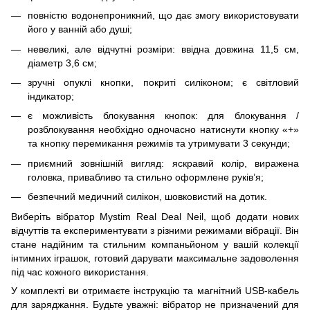
повністю водонепроникний, що дає змогу використовувати
його у ванній або душі;
невеликі, але відчутні розміри: ввідна довжина 11,5 см,
діаметр 3,6 см;
зручні опуклі кнопки, покриті силіконом; є світловий
індикатор;
є можливість блокування кнопок: для блокування /
розблокування необхідно одночасно натиснути кнопку «+»
та кнопку перемикання режимів та утримувати 3 секунди;
приємний зовнішній вигляд: яскравий колір, виражена
головка, привабливо та стильно оформлене руків’я;
безпечний медичний силікон, шовковистий на дотик.
Виберіть вібратор Mystim Real Deal Neil, щоб додати нових
відчуттів та експериментувати з різними режимами вібрації. Він
стане надійним та стильним компаньйоном у вашій колекції
інтимних іграшок, готовий дарувати максимальне задоволення
під час кожного використання.
У комплекті ви отримаєте інструкцію та магнітний USB-кабель
для заряджання. Будьте уважні: вібратор не призначений для