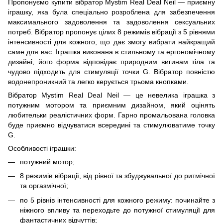
Пропонуємо купити вібратор Mystim Real Deal Neil — приємну
іграшку, яка була спеціально розроблена для забезпечення
максимального задоволення та задоволення сексуальних
потреб. Вібратор пропонує цілих 8 режимів вібрації з 5 рівнями
інтенсивності для кожного, що дає змогу вибрати найкращий
саме для вас. Іграшка виконана в стильному та ергономічному
дизайні, його форма відповідає природним вигинам тіла та
чудово підходить для стимуляції точки G. Вібратор повністю
водонепроникний та легко керується трьома кнопками.
Вібратор Mystim Real Deal Neil — це невелика іграшка з
потужним мотором та приємним дизайном, який оцінять
любительки реалістичних форм. Гарно промальована головка
буде приємно відчуватися всередині та стимулюватиме точку
G.
Особливості іграшки:
потужний мотор;
8 режимів вібрації, від рівної та збуджувальної до ритмічної
та оргазмічної;
по 5 рівнів інтенсивності для кожного режиму: починайте з
ніжного впливу та переходьте до потужної стимуляції для
фантастичних відчуттів;