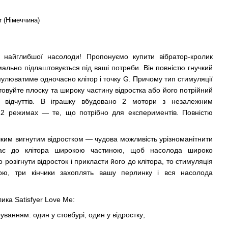
r (Німеччина)
я найглибшої насолоди! Пропонуємо купити вібратор-кролик
мально підлаштовується під ваші потреби. Він повністю гнучкий
имулюватиме одночасно клітор і точку G. Причому тип стимуляції
товуйте плоску та широку частину відростка або його потрійний
х відчуттів. В іграшку вбудовано 2 мотори з незалежним
12 режимах — те, що потрібно для експериментів. Повністю
учким вигнутим відростком — чудова можливість урізноманітнити
ягає до клітора широкою частиною, щоб насолода широко
розігнути відросток і прикласти його до клітора, то стимуляція
ою, три кінчики захоплять вашу перлинку і вся насолода
ика Satisfyer Love Me:
ванням: один у стовбурі, один у відростку;