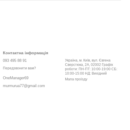
Контактна інформація
093 495 88 91
Україна, м. Київ, вул. Євгена
Сверстюка, 2А, 02002 Графік
Передзвонити вам?
роботи: ПН-ПТ: 10:00-19:00 СБ:
10:00-15:00 НД: Вихідний
OneManager69
Мапа проїзду
murmurua77@gmail.com