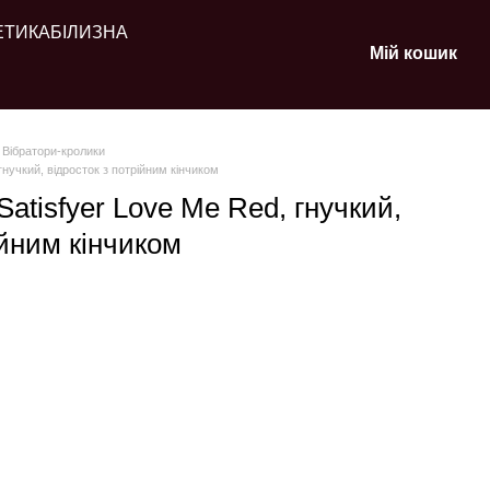
ЕТИКА
БІЛИЗНА
Мій кошик
Вібратори-кролики
гнучкий, відросток з потрійним кінчиком
Satisfyer Love Me Red, гнучкий,
ійним кінчиком