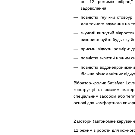
по 12 режимів вібрації
задоволення;
повністю гнучкий стовбур
для точного влучання на то
гнучкий вигнутий відросток 
використовуйте будь-яку йо
приємні відчутні розміри: 
повністю вкритий ніжним с
повністю водонепроникний 
більше різноманітних відчут
Вібратор-кролик Satisfyer Lo
конструкції та якісним мате
спеціальним засобом або теп
основі для комфортного викор
2 мотори (автономне керуванн
12 режимів роботи для кожног