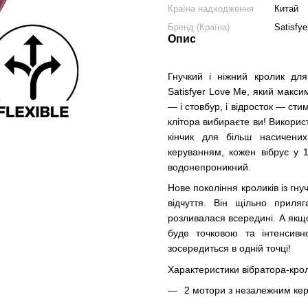
Країна надходження
Китай
Бренд (Країна)
Satisfye
Опис
Гнучкий і ніжний кролик дл
Satisfyer Love Me, який макси
— і стовбур, і відросток — ст
клітора вибираєте ви! Викорис
кінчик для більш насичени
керуванням, кожен вібрує у 
водонепроникний.
Нове покоління кроликів із гн
відчуття. Він щільно прил
розливалася всередині. А якщо 
буде точковою та інтенсивн
зосередиться в одній точці!
Характеристики вібратора-крол
2 мотори з незалежним керу