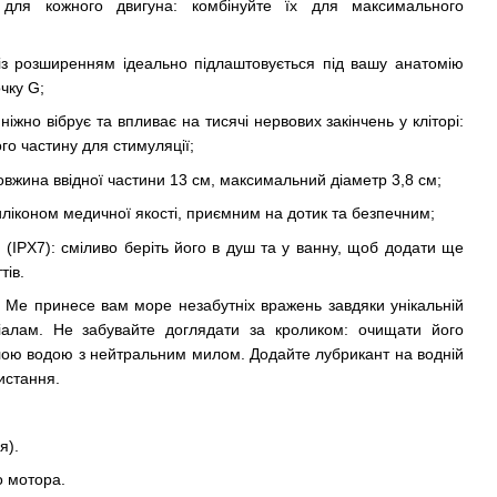
 для кожного двигуна: комбінуйте їх для максимального
 із розширенням ідеально підлаштовується під вашу анатомію
чку G;
ніжно вібрує та впливає на тисячі нервових закінчень у кліторі:
го частину для стимуляції;
довжина ввідної частини 13 см, максимальний діаметр 3,8 см;
иліконом медичної якості, приємним на дотик та безпечним;
(IPX7): сміливо беріть його в душ та у ванну, щоб додати ще
тів.
ve Me принесе вам море незабутніх вражень завдяки унікальній
ріалам. Не забувайте доглядати за кроликом: очищати його
лою водою з нейтральним милом. Додайте лубрикант на водній
истання.
я).
о мотора.