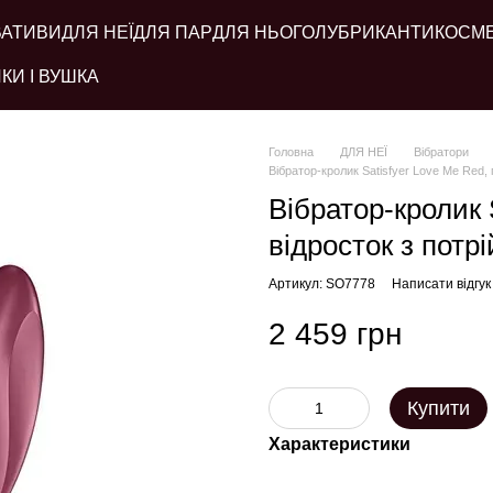
ВАТИВИ
ДЛЯ НЕЇ
ДЛЯ ПАР
ДЛЯ НЬОГО
ЛУБРИКАНТИ
КОСМ
КИ І ВУШКА
Головна
ДЛЯ НЕЇ
Вібратори
Вібратор-кролик Satisfyer Love Me Red, 
Вібратор-кролик 
відросток з потр
Артикул: SO7778
Написати відгук
2 459 грн
Купити
Характеристики