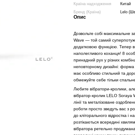
Країна надходження
Китай
Бренд (Країна)
Lelo (Шв
Опис
Дозвольте собі максимальне з
Wave — той самий суперпотужн
додатковою функцією. Тепер він
наполегливого коханця! 8 особ
принадний рух у різних комбін
неповторному дизайні: форма 
має особливо стильний та дор
обмежуйте себе тільки спальн
Любите вібратори-кролики, але
вібратор-кролик LELO Soraya W
лінії та металізоване оздобле
роботи просто зведуть вас з роз
до кліторального відростка і 
розтікаються всередині хвиля
вібратора ретельно продумана: