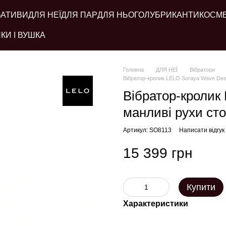
ВАТИВИ
ДЛЯ НЕЇ
ДЛЯ ПАР
ДЛЯ НЬОГО
ЛУБРИКАНТИ
КОСМ
КИ І ВУШКА
Головна
ДЛЯ НЕЇ
Вібратори
Вібратор-кролик LELO Soraya Wave Dee
Вібратор-кролик
манливі рухи ст
Артикул: SO8113
Написати відгук
15 399 грн
Купити
Характеристики