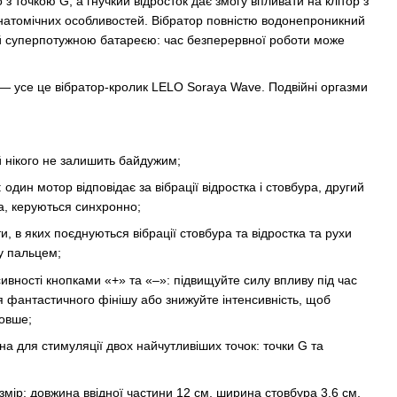
 з точкою G, а гнучкий відросток дає змогу впливати на клітор з
натомічних особливостей. Вібратор повністю водонепроникний
ий суперпотужною батареєю: час безперервної роботи може
— усе це вібратор-кролик LELO Soraya Wave. Подвійні оргазми
 нікого не залишить байдужим;
один мотор відповідає за вібрації відростка і стовбура, другий
а, керуються синхронно;
и, в яких поєднуються вібрації стовбура та відростка та рухи
у пальцем;
ивності кнопками «+» та «–»: підвищуйте силу впливу під час
 фантастичного фінішу або знижуйте інтенсивність, щоб
овше;
а для стимуляції двох найчутливіших точок: точки G та
змір: довжина ввідної частини 12 см, ширина стовбура 3,6 см,