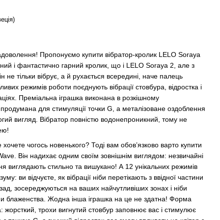
еція)
адоволення! Пропонуємо купити вібратор-кролик LELO Soraya
ий і фантастично гарний кролик, що і LELO Soraya 2, але з
 не тільки вібрує, а й рухається всередині, наче палець
ливих режимів роботи поєднують вібрації стовбура, відростка і
аціях. Преміальна іграшка виконана в розкішному
продумана для стимуляції точки G, а металізоване оздоблення
огий вигляд. Вібратор повністю водонепроникний, тому не
ею!
 хочете чогось новенького? Тоді вам обов’язково варто купити
ave. Він надихає одним своїм зовнішнім виглядом: незвичайні
ння виглядають стильно та вишукано! А 12 унікальних режимів
уму: ви відчуєте, як вібрації ніби перетікають з ввідної частини
назад, зосереджуються на ваших найчутливіших зонах і ніби
ми блаженства. Жодна інша іграшка на це не здатна! Форма
 жорсткий, трохи вигнутий стовбур заповнює вас і стимулює