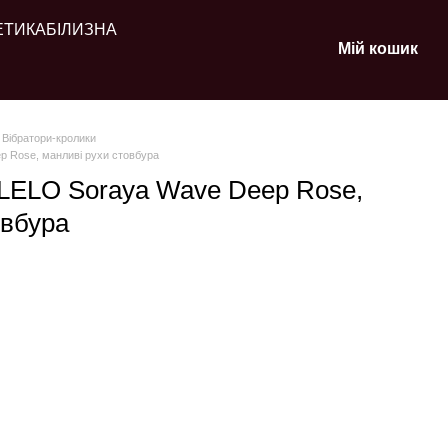
ЕТИКА
БІЛИЗНА
Мій кошик
Вібратори-кролики
p Rose, манливі рухи стовбура
 LELO Soraya Wave Deep Rose,
овбура