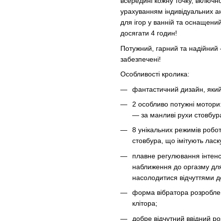
всередині кожну точку, включно
урахуванням індивідуальних а
для ігор у ванній та оснащен
досягати 4 годин!
Потужний, гарний та надійний 
забезпечені!
Особливості кролика:
фантастичний дизайн, який
2 особливо потужні мотори: 
— за манливі рухи стовбур
8 унікальних режимів робот
стовбура, що імітують ласк
плавне регулювання інтенс
наближення до оргазму для
насолодитися відчуттями д
форма вібратора розроблен
клітора;
добре відчутний ввідний ро