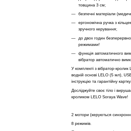
товщина 3 см;
безпечні матеріали (медич
ергономічна ручка з кільц
зручного керування;
до двох годин безперервно
режимами!
функція автоматичного вим
вібратор автоматично вимк
У комплекті з вібратор-кролик
водній основі LELO (5 мл), US
інструкцію та гарантійну картку
Досліджуйте своє тіло і вируш
кроликом LELO Soraya Wave!
2 мотори (керуються синхронн
8 режимів.