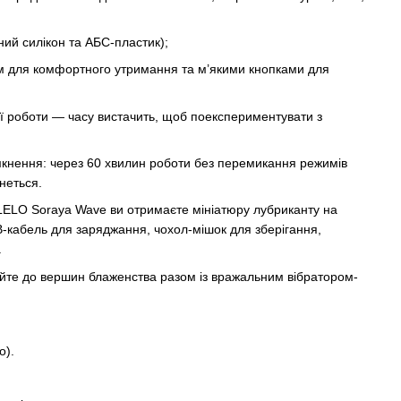
ний силікон та АБС-пластик);
ем для комфортного утримання та м’якими кнопками для
ї роботи — часу вистачить, щоб поекспериментувати з
кнення: через 60 хвилин роботи без перемикання режимів
неться.
 LELO Soraya Wave ви отримаєте мініатюру лубриканту на
B-кабель для заряджання, чохол-мішок для зберігання,
.
айте до вершин блаженства разом із вражальним вібратором-
о).