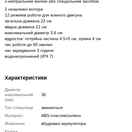
з нейтральним милом або спеціальним засобом.
2 незалежні мотори
12 режимів роботи для кожного двигуна
загальна довжина 22 см
ввідна довжина 12 см
максимальний діаметр 3,6 см
відросток: потрійна частина 4,5×5 см, пряма 4 см
час роботи до 60 хвилин
час заряджання 3 години
водонепроникний (IPX 7)
Характеристики
Діаметр:
максимальний
36
(мм)
Тип стимуляції
змінюється
Матеріал
ABS-пластик/силікон
Живлення
вбудовані акумулятори
Країна