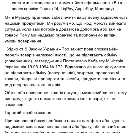
сплатити замовлення в момент його оформлення. (В т.ч
через сервіси Приват24, LiqPay, ApplePay, Monopay)
Ми в Мурмур прагнемо забезпечити вашу повну задоволеність
нашими продуктами. Ми розуміємо, що іноді можуть виникати
ситуації, коли вам потрібна додаткова допомога або заміна
товару. Тому ми надаємо гарантію та пропонуємо вигідні
умови повернення.
"Згідно ст. 9 Закону України «Про захист прав споживачів»
перелік товарів належної якості, що не підлягають обміну
(поверненню), затверджений Постановою Кабінету Міністрів
України від 19.03.1994 № 172. Відповідно до цього документа
не підлягають обміну (поверненню), зокрема, продовольчі
товари, лікарські препарати та засоби, предмети сангігієни та
ряд непродовольчих товарів.
Обмін або повернення коштів покупцю можливий лише в тому
випадку, якщо він помилково отримав інші товари, які не
замовляв.
Гарантійні зобов'язання:
При виявленні браку необхідно надати нам фото або відео з
видимими ознаками несправності або браку, або повний опис
бракованого виробу: коли покупець отримав товар, за яких