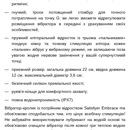
ритмічні;
гнучкий, трохи потовщений стовбур для точного
потрапляння на точку G: ви легко зможете відрегулювати
розміщення вібратора в середині з урахуванням своїх
особливостей;
пружний кліторальний відросток із трьома «пальчиками»
поєднує ніжну та точкову стимуляцію клітора: кожен
«пальчик» вібрує у вибраному режимі, не залишаючи поза
увагою жодне нервове закінчення у вашій суперчутливій
точці;
приємний розмір: загальна довжина 22 см, ввідна довжина
12 см, максимальний діаметр 3,6 см;
безпечний силікон преміальної якості;
руків’я-кільце для комфортного захвату;
повна водонепроникність (IPX7).
Вібратор-кролик із потрійним відростком Satisfyer Embrace me
обов’язково сподобається тим, хто цінує всебічну стимуляцію!
Не забувайте використовувати лубрикант на водній основі та
обов’язково очищати вібратор після кожної гри теплою водою