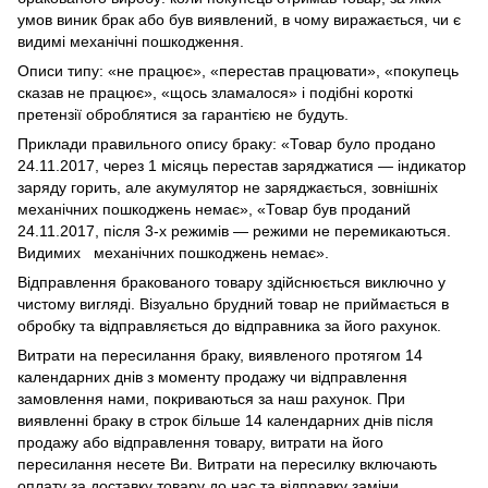
умов виник брак або був виявлений, в чому виражається, чи є
видимі механічні пошкодження.
Описи типу: «не працює», «перестав працювати», «покупець
сказав не працює», «щось зламалося» і подібні короткі
претензії оброблятися за гарантією не будуть.
Приклади правильного опису браку: «Товар було продано
24.11.2017, через 1 місяць перестав заряджатися — індикатор
заряду горить, але акумулятор не заряджається, зовнішніх
механічних пошкоджень немає», «Товар був проданий
24.11.2017, після 3-х режимів — режими не перемикаються.
Видимих механічних пошкоджень немає».
Відправлення бракованого товару здійснюється виключно у
чистому вигляді. Візуально брудний товар не приймається в
обробку та відправляється до відправника за його рахунок.
Витрати на пересилання браку, виявленого протягом 14
календарних днів з моменту продажу чи відправлення
замовлення нами, покриваються за наш рахунок. При
виявленні браку в строк більше 14 календарних днів після
продажу або відправлення товару, витрати на його
пересилання несете Ви. Витрати на пересилку включають
оплату за доставку товару до нас та відправку заміни.