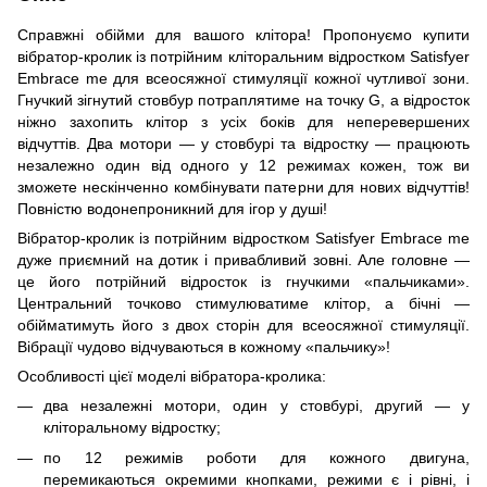
Справжні обійми для вашого клітора! Пропонуємо купити
вібратор-кролик із потрійним кліторальним відростком Satisfyer
Embrace me для всеосяжної стимуляції кожної чутливої ​​зони.
Гнучкий зігнутий стовбур потраплятиме на точку G, а відросток
ніжно захопить клітор з усіх боків для неперевершених
відчуттів. Два мотори — у стовбурі та відростку — працюють
незалежно один від одного у 12 режимах кожен, тож ви
зможете нескінченно комбінувати патерни для нових відчуттів!
Повністю водонепроникний для ігор у душі!
Вібратор-кролик із потрійним відростком Satisfyer Embrace me
дуже приємний на дотик і привабливий зовні. Але головне —
це його потрійний відросток із гнучкими «пальчиками».
Центральний точково стимулюватиме клітор, а бічні —
обійматимуть його з двох сторін для всеосяжної стимуляції.
Вібрації чудово відчуваються в кожному «пальчику»!
Особливості цієї моделі вібратора-кролика:
два незалежні мотори, один у стовбурі, другий — у
кліторальному відростку;
по 12 режимів роботи для кожного двигуна,
перемикаються окремими кнопками, режими є і рівні, і