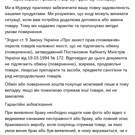
Ми в Мурмур прагнемо забезпечити вашу повну задоволеність
нашими продуктами. Ми розуміємо, що іноді можуть виникати
ситуації, коли вам потрібна додаткова допомога або заміна
товару. Тому ми надаємо гарантію та пропонуємо вигідні
умови повернення.
"Згідно ст. 9 Закону України «Про захист прав споживачів»
перелік товарів належної якості, що не підлягають обміну
(поверненню), затверджений Постановою Кабінету Міністрів
України від 19.03.1994 № 172. Відповідно до цього документа
не підлягають обміну (поверненню), зокрема, продовольчі
товари, лікарські препарати та засоби, предмети сангігієни та
ряд непродовольчих товарів.
Обмін або повернення коштів покупцю можливий лише в тому
випадку, якщо він помилково отримав інші товари, які не
замовляв.
Гарантійні зобов'язання:
При виявленні браку необхідно надати нам фото або відео з
видимими ознаками несправності або браку, або повний опис
бракованого виробу: коли покупець отримав товар, за яких
умов виник брак або був виявлений, в чому виражається, чи є