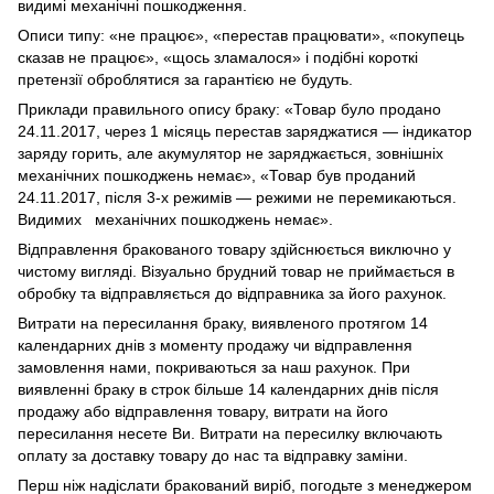
видимі механічні пошкодження.
Описи типу: «не працює», «перестав працювати», «покупець
сказав не працює», «щось зламалося» і подібні короткі
претензії оброблятися за гарантією не будуть.
Приклади правильного опису браку: «Товар було продано
24.11.2017, через 1 місяць перестав заряджатися — індикатор
заряду горить, але акумулятор не заряджається, зовнішніх
механічних пошкоджень немає», «Товар був проданий
24.11.2017, після 3-х режимів — режими не перемикаються.
Видимих механічних пошкоджень немає».
Відправлення бракованого товару здійснюється виключно у
чистому вигляді. Візуально брудний товар не приймається в
обробку та відправляється до відправника за його рахунок.
Витрати на пересилання браку, виявленого протягом 14
календарних днів з моменту продажу чи відправлення
замовлення нами, покриваються за наш рахунок. При
виявленні браку в строк більше 14 календарних днів після
продажу або відправлення товару, витрати на його
пересилання несете Ви. Витрати на пересилку включають
оплату за доставку товару до нас та відправку заміни.
Перш ніж надіслати бракований виріб, погодьте з менеджером