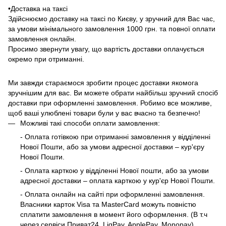
•Доставка на таксі
Здійснюємо доставку на таксі по Києву, у зручний для Вас час,
за умови мінімального замовлення 1000 грн. та повної оплати
замовлення онлайн.
Просимо звернути увагу, що вартість доставки оплачується
окремо при отриманні.
Ми завжди стараємося зробити процес доставки якомога
зручнішим для вас. Ви можете обрати найбільш зручний спосіб
доставки при оформленні замовлення. Робимо все можливе,
щоб ваші улюблені товари були у вас вчасно та безпечно!
Можливі такі способи оплати замовлення:
- Оплата готівкою при отриманні замовлення у відділенні
Нової Пошти, або за умови адресної доставки – кур'єру
Нової Пошти.
- Оплата карткою у відділенні Нової пошти, або за умови
адресної доставки – оплата карткою у кур'єр Нової Пошти.
- Оплата онлайн на сайті при оформленні замовлення.
Власники карток Visa та MasterCard можуть повністю
сплатити замовлення в момент його оформлення. (В т.ч
через сервіси Приват24, LiqPay, ApplePay, Monopay)