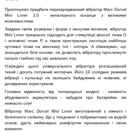
Пропонуємо придбати перезаряджаємий вібратор Marc Dorcel
Mini Lover 2.0 - мініатюрного коханця з великими
можливостями.
Завдяки своїм розмірам і формі з загнутим кінчиком, вібратор
Mini Lover прекрасно підходить для стимуляції жіночої точки G
і чоловічої точки Р, а також пристрасних пестощів найбільш
чутливої точки на жіночому тілі - клітора. А обмежувач, що
знаходиться біля основи, не дозволить вібратору прослизнути
сильно глибоко під час анальних ігор.
Усередині цього універсального вібратора розташований
тихий і досить потужний моторчик. Його 10 солодких режимів
вібрації і пульсації не залишать байдужими ні новачків, ні
досвідчених користувачів.
Головна відмінність від попередньої моделі - наявність
вбудованого акумулятора - забудьте про батарейки, які
невчасно сіли!
Вібратор Marc Dorcel Mini Lover виготовлений з ніжного і
безпечного силікону. Що у поєднанні з лубрикантами на водній
основі, дасть неймовірно комфортне проникнення і легке
ковзання.