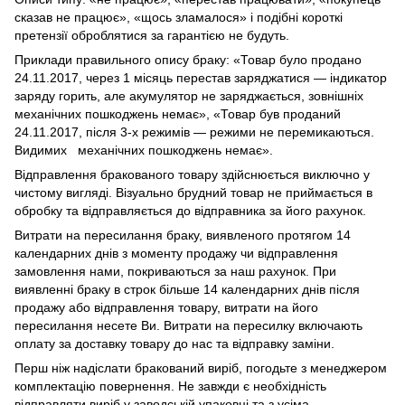
сказав не працює», «щось зламалося» і подібні короткі
претензії оброблятися за гарантією не будуть.
Приклади правильного опису браку: «Товар було продано
24.11.2017, через 1 місяць перестав заряджатися — індикатор
заряду горить, але акумулятор не заряджається, зовнішніх
механічних пошкоджень немає», «Товар був проданий
24.11.2017, після 3-х режимів — режими не перемикаються.
Видимих механічних пошкоджень немає».
Відправлення бракованого товару здійснюється виключно у
чистому вигляді. Візуально брудний товар не приймається в
обробку та відправляється до відправника за його рахунок.
Витрати на пересилання браку, виявленого протягом 14
календарних днів з моменту продажу чи відправлення
замовлення нами, покриваються за наш рахунок. При
виявленні браку в строк більше 14 календарних днів після
продажу або відправлення товару, витрати на його
пересилання несете Ви. Витрати на пересилку включають
оплату за доставку товару до нас та відправку заміни.
Перш ніж надіслати бракований виріб, погодьте з менеджером
комплектацію повернення. Не завжди є необхідність
відправляти виріб у заводській упаковці та з усіма