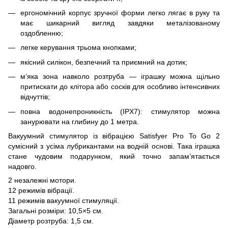
ергономічний корпус зручної форми легко лягає в руку та
має шикарний вигляд завдяки металізованому
оздобленню;
легке керування трьома кнопками;
якісний силікон, безпечний та приємний на дотик;
м’яка зона навколо розтруба — іграшку можна щільно
притискати до клітора або сосків для особливо інтенсивних
відчуттів;
повна водонепроникність (IPX7): стимулятор можна
занурювати на глибину до 1 метра.
Вакуумний стимулятор із вібрацією Satisfyer Pro To Go 2
сумісний з усіма лубрикантами на водній основі. Така іграшка
стане чудовим подарунком, який точно запам’ятається
надовго.
2 незалежні мотори.
12 режимів вібрації.
11 режимів вакуумної стимуляції.
Загальні розміри: 10,5×5 см.
Діаметр розтруба: 1,5 см.