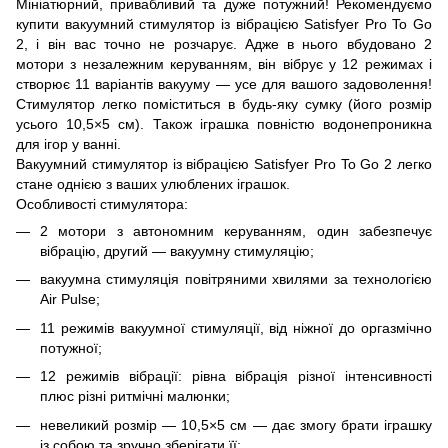
Мініатюрний, привабливий та дуже потужний! Рекомендуємо
купити вакуумний стимулятор із вібрацією Satisfyer Pro To Go
2, і він вас точно не розчарує. Адже в нього вбудовано 2
мотори з незалежним керуванням, він вібрує у 12 режимах і
створює 11 варіантів вакууму — усе для вашого задоволення!
Стимулятор легко поміститься в будь-яку сумку (його розмір
усього 10,5×5 см). Також іграшка повністю водонепроникна
для ігор у ванні.
Вакуумний стимулятор із вібрацією Satisfyer Pro To Go 2 легко
стане однією з ваших улюблених іграшок.
Особливості стимулятора:
2 мотори з автономним керуванням, один забезпечує
вібрацію, другий — вакуумну стимуляцію;
вакуумна стимуляція повітряними хвилями за технологією
Air Pulse;
11 режимів вакуумної стимуляції, від ніжної до оргазмічно
потужної;
12 режимів вібрації: рівна вібрація різної інтенсивності
плюс різні ритмічні малюнки;
невеликий розмір — 10,5×5 см — дає змогу брати іграшку
із собою та зручно зберігати її;