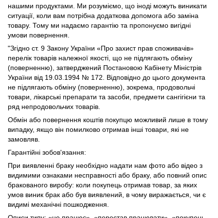
нашими продуктами. Ми розуміємо, що іноді можуть виникати
ситуації, коли вам потрібна додаткова допомога або заміна
товару. Тому ми надаємо гарантію та пропонуємо вигідні
умови повернення.
"Згідно ст. 9 Закону України «Про захист прав споживачів»
перелік товарів належної якості, що не підлягають обміну
(поверненню), затверджений Постановою Кабінету Міністрів
України від 19.03.1994 № 172. Відповідно до цього документа
не підлягають обміну (поверненню), зокрема, продовольчі
товари, лікарські препарати та засоби, предмети сангігієни та
ряд непродовольчих товарів.
Обмін або повернення коштів покупцю можливий лише в тому
випадку, якщо він помилково отримав інші товари, які не
замовляв.
Гарантійні зобов'язання:
При виявленні браку необхідно надати нам фото або відео з
видимими ознаками несправності або браку, або повний опис
бракованого виробу: коли покупець отримав товар, за яких
умов виник брак або був виявлений, в чому виражається, чи є
видимі механічні пошкодження.
Описи типу: «не працює», «перестав працювати», «покупець