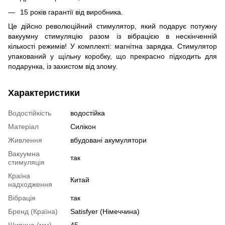
15 років гарантії від виробника.
Це дійсно революційний стимулятор, який подарує потужну
вакуумну стимуляцію разом із вібрацією в нескінченній
кількості режимів! У комплекті: магнітна зарядка. Стимулятор
упакований у щільну коробку, що прекрасно підходить для
подарунка, із захистом від злому.
Характеристики
Водостійкість
водостійка
Матеріал
Силікон
Живлення
вбудовані акумулятори
Вакуумна
так
стимуляція
Країна
Китай
надходження
Вібрація
так
Бренд (Країна)
Satisfyer (Німеччина)