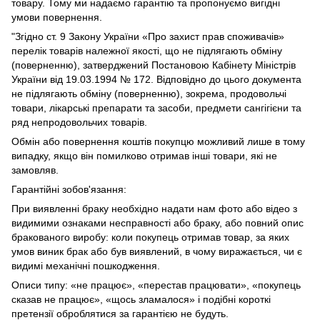
товару. Тому ми надаємо гарантію та пропонуємо вигідні
умови повернення.
"Згідно ст. 9 Закону України «Про захист прав споживачів»
перелік товарів належної якості, що не підлягають обміну
(поверненню), затверджений Постановою Кабінету Міністрів
України від 19.03.1994 № 172. Відповідно до цього документа
не підлягають обміну (поверненню), зокрема, продовольчі
товари, лікарські препарати та засоби, предмети сангігієни та
ряд непродовольчих товарів.
Обмін або повернення коштів покупцю можливий лише в тому
випадку, якщо він помилково отримав інші товари, які не
замовляв.
Гарантійні зобов'язання:
При виявленні браку необхідно надати нам фото або відео з
видимими ознаками несправності або браку, або повний опис
бракованого виробу: коли покупець отримав товар, за яких
умов виник брак або був виявлений, в чому виражається, чи є
видимі механічні пошкодження.
Описи типу: «не працює», «перестав працювати», «покупець
сказав не працює», «щось зламалося» і подібні короткі
претензії оброблятися за гарантією не будуть.