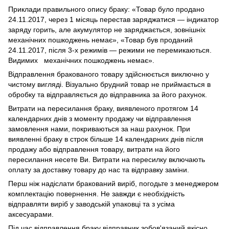
Приклади правильного опису браку: «Товар було продано
24.11.2017, через 1 місяць перестав заряджатися — індикатор
заряду горить, але акумулятор не заряджається, зовнішніх
механічних пошкоджень немає», «Товар був проданий
24.11.2017, після 3-х режимів — режими не перемикаються.
Видимих механічних пошкоджень немає».
Відправлення бракованого товару здійснюється виключно у
чистому вигляді. Візуально брудний товар не приймається в
обробку та відправляється до відправника за його рахунок.
Витрати на пересилання браку, виявленого протягом 14
календарних днів з моменту продажу чи відправлення
замовлення нами, покриваються за наш рахунок. При
виявленні браку в строк більше 14 календарних днів після
продажу або відправлення товару, витрати на його
пересилання несете Ви. Витрати на пересилку включають
оплату за доставку товару до нас та відправку заміни.
Перш ніж надіслати бракований виріб, погодьте з менеджером
комплектацію повернення. Не завжди є необхідність
відправляти виріб у заводській упаковці та з усіма
аксесуарами.
Під час відправлення браку відправник зобов'язаний якісно