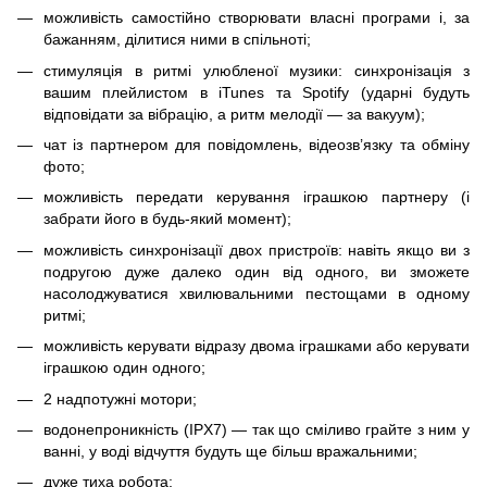
можливість самостійно створювати власні програми і, за
бажанням, ділитися ними в спільноті;
стимуляція в ритмі улюбленої музики: синхронізація з
вашим плейлистом в iTunes та Spotify (ударні будуть
відповідати за вібрацію, а ритм мелодії — за вакуум);
чат із партнером для повідомлень, відеозв’язку та обміну
фото;
можливість передати керування іграшкою партнеру (і
забрати його в будь-який момент);
можливість синхронізації двох пристроїв: навіть якщо ви з
подругою дуже далеко один від одного, ви зможете
насолоджуватися хвилювальними пестощами в одному
ритмі;
можливість керувати відразу двома іграшками або керувати
іграшкою один одного;
2 надпотужні мотори;
водонепроникність (IPX7) — так що сміливо грайте з ним у
ванні, у воді відчуття будуть ще більш вражальними;
дуже тиха робота;