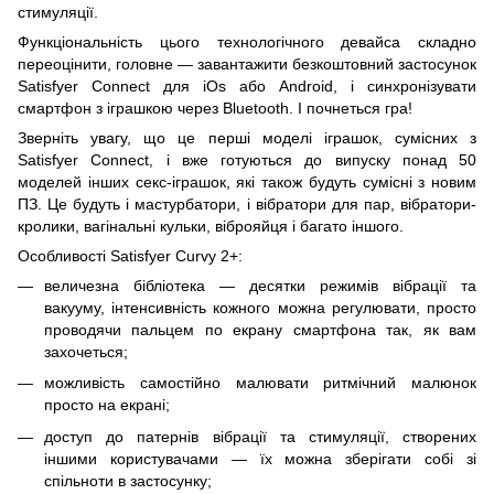
стимуляції.
Функціональність цього технологічного девайса складно
переоцінити, головне — завантажити безкоштовний застосунок
Satisfyer Connect для
iOs
або
Android
, і синхронізувати
смартфон з іграшкою через Bluetooth. І почнеться гра!
Зверніть увагу, що це перші моделі іграшок, сумісних з
Satisfyer Connect, і вже готуються до випуску понад 50
моделей інших секс-іграшок, які також будуть сумісні з новим
ПЗ. Це будуть і мастурбатори, і вібратори для пар, вібратори-
кролики, вагінальні кульки, віброяйця і багато іншого.
Особливості Satisfyer Curvy 2+:
величезна бібліотека — десятки режимів вібрації та
вакууму, інтенсивність кожного можна регулювати, просто
проводячи пальцем по екрану смартфона так, як вам
захочеться;
можливість самостійно малювати ритмічний малюнок
просто на екрані;
доступ до патернів вібрації та стимуляції, створених
іншими користувачами — їх можна зберігати собі зі
спільноти в застосунку;