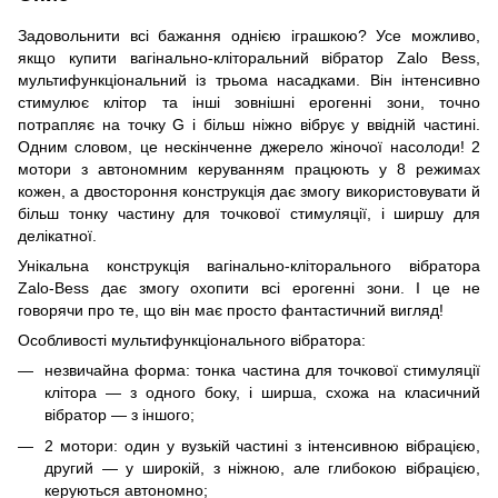
Задовольнити всі бажання однією іграшкою? Усе можливо,
якщо купити вагінально-кліторальний вібратор Zalo Bess,
мультифункціональний із трьома насадками. Він інтенсивно
стимулює клітор та інші зовнішні ерогенні зони, точно
потрапляє на точку G і більш ніжно вібрує у ввідній частині.
Одним словом, це нескінченне джерело жіночої насолоди! 2
мотори з автономним керуванням працюють у 8 режимах
кожен, а двостороння конструкція дає змогу використовувати й
більш тонку частину для точкової стимуляції, і ширшу для
делікатної.
Унікальна конструкція вагінально-кліторального вібратора
Zalo-Bess дає змогу охопити всі ерогенні зони. І це не
говорячи про те, що він має просто фантастичний вигляд!
Особливості мультифункціонального вібратора:
незвичайна форма: тонка частина для точкової стимуляції
клітора — з одного боку, і ширша, схожа на класичний
вібратор — з іншого;
2 мотори: один у вузькій частині з інтенсивною вібрацією,
другий — у широкій, з ніжною, але глибокою вібрацією,
керуються автономно;