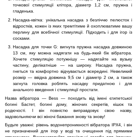
точкової стимуляції клітора, діаметр 1,2 см, пружна і
гладенька.
Насадка-квітка: унікальна насадка з безліччю пелюсток і
відростків, кожен із яких тремтітиме й охоплюватиме вашу
перлину для всебічної стимуляції. Підходить і для ігор із
сосками.
Насадка для точки G: вигнута пружна насадка довжиною
13 см, яку можна надягати на будь-який бік вібратора.
Хочете стимуляцію потужнішу — надягайте на вузьку
частину, делікатніше — на широку. Насадка пружна,
гнеться та комфортно відчувається всередині. Невеликий
розмір — ввідна довжина 9,5 см і діаметр 2 см, а також
загнута головка роблять насадку придатною і для
анального введення і стимуляції простати.
Назва вібратора — Bess — походить від імені єгипетської
богині Бастет, богині дому, жіночих секретів, кішок та
родючості. І він повністю виправдовує свою назву,
задовольняючи всі жіночі бажання знову та знову!
Будьте уважні: рівень водонепроникності вібратора IPX4, і він
не призначений для ігор у воді та очищення під прямими