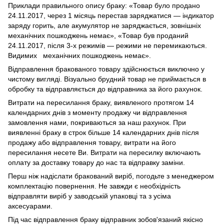
Приклади правильного опису браку: «Товар було продано
24.11.2017, через 1 місяць перестав заряджатися — індикатор
заряду горить, але акумулятор не заряджається, зовнішніх
механічних пошкоджень немає», «Товар був проданий
24.11.2017, після 3-х режимів — режими не перемикаються.
Видимих механічних пошкоджень немає».
Відправлення бракованого товару здійснюється виключно у
чистому вигляді. Візуально брудний товар не приймається в
обробку та відправляється до відправника за його рахунок.
Витрати на пересилання браку, виявленого протягом 14
календарних днів з моменту продажу чи відправлення
замовлення нами, покриваються за наш рахунок. При
виявленні браку в строк більше 14 календарних днів після
продажу або відправлення товару, витрати на його
пересилання несете Ви. Витрати на пересилку включають
оплату за доставку товару до нас та відправку заміни.
Перш ніж надіслати бракований виріб, погодьте з менеджером
комплектацію повернення. Не завжди є необхідність
відправляти виріб у заводській упаковці та з усіма
аксесуарами.
Під час відправлення браку відправник зобов'язаний якісно