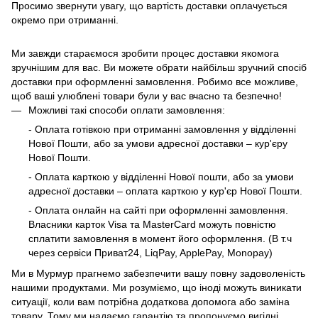
Просимо звернути увагу, що вартість доставки оплачується
окремо при отриманні.
Ми завжди стараємося зробити процес доставки якомога
зручнішим для вас. Ви можете обрати найбільш зручний спосіб
доставки при оформленні замовлення. Робимо все можливе,
щоб ваші улюблені товари були у вас вчасно та безпечно!
Можливі такі способи оплати замовлення:
- Оплата готівкою при отриманні замовлення у відділенні
Нової Пошти, або за умови адресної доставки – кур'єру
Нової Пошти.
- Оплата карткою у відділенні Нової пошти, або за умови
адресної доставки – оплата карткою у кур'єр Нової Пошти.
- Оплата онлайн на сайті при оформленні замовлення.
Власники карток Visa та MasterCard можуть повністю
сплатити замовлення в момент його оформлення. (В т.ч
через сервіси Приват24, LiqPay, ApplePay, Monopay)
Ми в Мурмур прагнемо забезпечити вашу повну задоволеність
нашими продуктами. Ми розуміємо, що іноді можуть виникати
ситуації, коли вам потрібна додаткова допомога або заміна
товару. Тому ми надаємо гарантію та пропонуємо вигідні