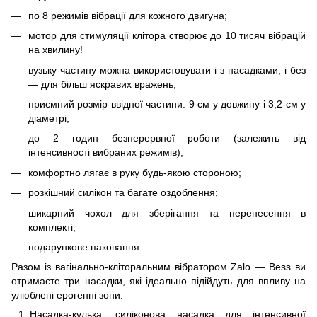
по 8 режимів вібрації для кожного двигуна;
мотор для стимуляції клітора створює до 10 тисяч вібрацій
на хвилину!
вузьку частину можна використовувати і з насадками, і без
— для більш яскравих вражень;
приємний розмір ввідної частини: 9 см у довжину і 3,2 см у
діаметрі;
до 2 годин безперервної роботи (залежить від
інтенсивності вибраних режимів);
комфортно лягає в руку будь-якою стороною;
розкішний силікон та багате оздоблення;
шикарний чохол для зберігання та перенесення в
комплекті;
подарункове паковання.
Разом із вагінально-кліторальним вібратором Zalo — Bess ви
отримаєте три насадки, які ідеально підійдуть для впливу на
улюблені ерогенні зони.
Насадка-кулька: силіконова насадка для інтенсивної