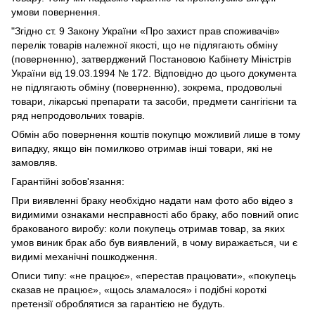
умови повернення.
"Згідно ст. 9 Закону України «Про захист прав споживачів»
перелік товарів належної якості, що не підлягають обміну
(поверненню), затверджений Постановою Кабінету Міністрів
України від 19.03.1994 № 172. Відповідно до цього документа
не підлягають обміну (поверненню), зокрема, продовольчі
товари, лікарські препарати та засоби, предмети сангігієни та
ряд непродовольчих товарів.
Обмін або повернення коштів покупцю можливий лише в тому
випадку, якщо він помилково отримав інші товари, які не
замовляв.
Гарантійні зобов'язання:
При виявленні браку необхідно надати нам фото або відео з
видимими ознаками несправності або браку, або повний опис
бракованого виробу: коли покупець отримав товар, за яких
умов виник брак або був виявлений, в чому виражається, чи є
видимі механічні пошкодження.
Описи типу: «не працює», «перестав працювати», «покупець
сказав не працює», «щось зламалося» і подібні короткі
претензії оброблятися за гарантією не будуть.