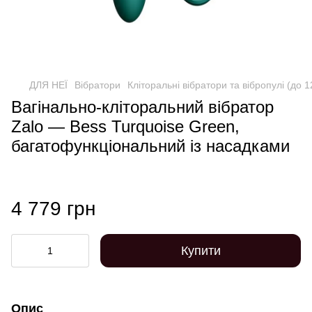
ДЛЯ НЕЇ
Вібратори
Кліторальні вібратори та вібропулі (до 
Вагінально-кліторальний вібратор
Zalo — Bess Turquoise Green,
багатофункціональний із насадками
4 779 грн
Купити
Опис