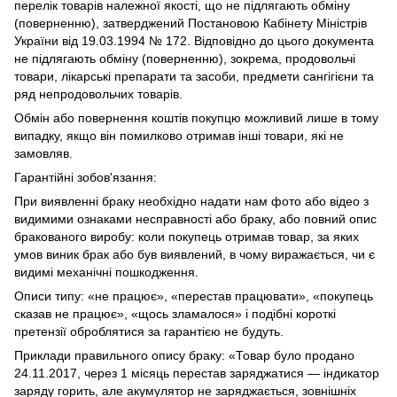
перелік товарів належної якості, що не підлягають обміну
(поверненню), затверджений Постановою Кабінету Міністрів
України від 19.03.1994 № 172. Відповідно до цього документа
не підлягають обміну (поверненню), зокрема, продовольчі
товари, лікарські препарати та засоби, предмети сангігієни та
ряд непродовольчих товарів.
Обмін або повернення коштів покупцю можливий лише в тому
випадку, якщо він помилково отримав інші товари, які не
замовляв.
Гарантійні зобов'язання:
При виявленні браку необхідно надати нам фото або відео з
видимими ознаками несправності або браку, або повний опис
бракованого виробу: коли покупець отримав товар, за яких
умов виник брак або був виявлений, в чому виражається, чи є
видимі механічні пошкодження.
Описи типу: «не працює», «перестав працювати», «покупець
сказав не працює», «щось зламалося» і подібні короткі
претензії оброблятися за гарантією не будуть.
Приклади правильного опису браку: «Товар було продано
24.11.2017, через 1 місяць перестав заряджатися — індикатор
заряду горить, але акумулятор не заряджається, зовнішніх