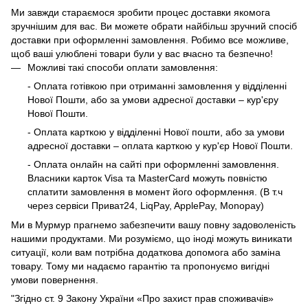
Ми завжди стараємося зробити процес доставки якомога
зручнішим для вас. Ви можете обрати найбільш зручний спосіб
доставки при оформленні замовлення. Робимо все можливе,
щоб ваші улюблені товари були у вас вчасно та безпечно!
Можливі такі способи оплати замовлення:
- Оплата готівкою при отриманні замовлення у відділенні
Нової Пошти, або за умови адресної доставки – кур'єру
Нової Пошти.
- Оплата карткою у відділенні Нової пошти, або за умови
адресної доставки – оплата карткою у кур'єр Нової Пошти.
- Оплата онлайн на сайті при оформленні замовлення.
Власники карток Visa та MasterCard можуть повністю
сплатити замовлення в момент його оформлення. (В т.ч
через сервіси Приват24, LiqPay, ApplePay, Monopay)
Ми в Мурмур прагнемо забезпечити вашу повну задоволеність
нашими продуктами. Ми розуміємо, що іноді можуть виникати
ситуації, коли вам потрібна додаткова допомога або заміна
товару. Тому ми надаємо гарантію та пропонуємо вигідні
умови повернення.
"Згідно ст. 9 Закону України «Про захист прав споживачів»