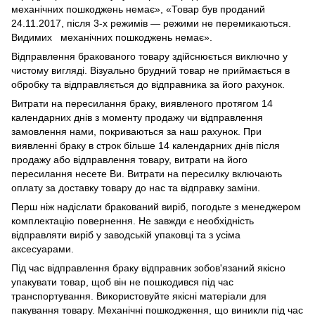
механічних пошкоджень немає», «Товар був проданий
24.11.2017, після 3-х режимів — режими не перемикаються.
Видимих механічних пошкоджень немає».
Відправлення бракованого товару здійснюється виключно у
чистому вигляді. Візуально брудний товар не приймається в
обробку та відправляється до відправника за його рахунок.
Витрати на пересилання браку, виявленого протягом 14
календарних днів з моменту продажу чи відправлення
замовлення нами, покриваються за наш рахунок. При
виявленні браку в строк більше 14 календарних днів після
продажу або відправлення товару, витрати на його
пересилання несете Ви. Витрати на пересилку включають
оплату за доставку товару до нас та відправку заміни.
Перш ніж надіслати бракований виріб, погодьте з менеджером
комплектацію повернення. Не завжди є необхідність
відправляти виріб у заводській упаковці та з усіма
аксесуарами.
Під час відправлення браку відправник зобов'язаний якісно
упакувати товар, щоб він не пошкодився під час
транспортування. Використовуйте якісні матеріали для
пакування товару. Механічні пошкодження, що виникли під час