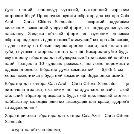
Дуже ніжний, напрочуд чуттєвий, натхненний чарівним
островом Ібіца! Пропонуємо купити вібратор для клітора Cala
Azul – Carla Clitoris Stimulator — покритий надм’яким
силіконом, виконаний у зручній формі, він подарує вишукану
насолоду. Завдяки обтічній формі зі звуженим кінчиком
вібратор підходить і для точкової стимуляції клітора або сосків,
і для впливу на більш широкі ерогенні зони, такі як статеві
губи, внутрішня сторона стегна та інші. Використовуйте будь-
яку сторону вібратора для збуджувальної гри самостійно або в
парі! Працює в 10 чудових режимах, які легко перемикати
однією кнопкою. Вібратор дуже компактний — 6,6×5,1 см —
легко поміститися в будь-якій косметичці. Водонепроникний.
Вібратор для клітора Cala Azul – Carla Clitoris Stimulator — це
витончена іграшка, яка нічим не нагадує секс-девайс. Такий
стильний вібратор прикрасить будь-який приліжковий столик і
найбагатшу колекцію жіночих аксесуарів для краси, здоров’я
та задоволення!
Характеристики вібратора для клітора Cala Azul – Carla Clitoris
Stimulator:
акуратна обтічна форма;