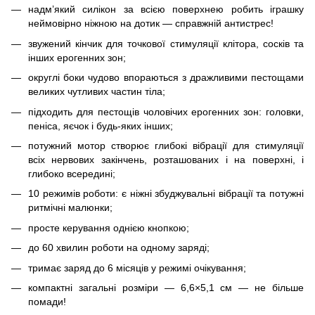
надм’який силікон за всією поверхнею робить іграшку
неймовірно ніжною на дотик — справжній антистрес!
звужений кінчик для точкової стимуляції клітора, сосків та
інших ерогенних зон;
округлі боки чудово впораються з дражливими пестощами
великих чутливих частин тіла;
підходить для пестощів чоловічих ерогенних зон: головки,
пеніса, яєчок і будь-яких інших;
потужний мотор створює глибокі вібрації для стимуляції
всіх нервових закінчень, розташованих і на поверхні, і
глибоко всередині;
10 режимів роботи: є ніжні збуджувальні вібрації та потужні
ритмічні малюнки;
просте керування однією кнопкою;
до 60 хвилин роботи на одному заряді;
тримає заряд до 6 місяців у режимі очікування;
компактні загальні розміри — 6,6×5,1 см — не більше
помади!