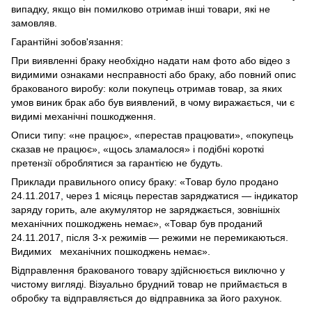
випадку, якщо він помилково отримав інші товари, які не
замовляв.
Гарантійні зобов'язання:
При виявленні браку необхідно надати нам фото або відео з
видимими ознаками несправності або браку, або повний опис
бракованого виробу: коли покупець отримав товар, за яких
умов виник брак або був виявлений, в чому виражається, чи є
видимі механічні пошкодження.
Описи типу: «не працює», «перестав працювати», «покупець
сказав не працює», «щось зламалося» і подібні короткі
претензії оброблятися за гарантією не будуть.
Приклади правильного опису браку: «Товар було продано
24.11.2017, через 1 місяць перестав заряджатися — індикатор
заряду горить, але акумулятор не заряджається, зовнішніх
механічних пошкоджень немає», «Товар був проданий
24.11.2017, після 3-х режимів — режими не перемикаються.
Видимих механічних пошкоджень немає».
Відправлення бракованого товару здійснюється виключно у
чистому вигляді. Візуально брудний товар не приймається в
обробку та відправляється до відправника за його рахунок.