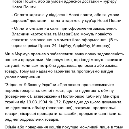
Нової Пошти, або за умови адресної доставки – кур'єру
Нової Пошти.
- Оплата карткою у відділенні Нової пошти, або за умови
адресної доставки – оплата карткою у кур'єр Нової Пошти.
- Оплата онлайн на сайті при оформленні замовлення.
Власники карток Visa та MasterCard можуть повністю
сплатити замовлення в момент його оформлення. (В т.ч
через сервіси Приват24, LiqPay, ApplePay, Monopay)
Ми в Мурмур прагнемо забезпечити вашу повну задоволеність
нашими продуктами. Ми розуміємо, що іноді можуть виникати
ситуації, коли вам потрібна додаткова допомога або заміна
товару. Тому ми надаємо гарантію та пропонуємо вигідні
умови повернення.
"Згідно ст. 9 Закону України «Про захист прав споживачів»
перелік товарів належної якості, що не підлягають обміну
(поверненню), затверджений Постановою Кабінету Міністрів
України від 19.03.1994 № 172. Відповідно до цього документа
не підлягають обміну (поверненню), зокрема, продовольчі
товари, лікарські препарати та засоби, предмети сангігієни та
ряд непродовольчих товарів.
Обмін або повернення коштів покупцю можливий лише в тому