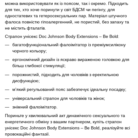
можна використовувати як із поясом, так і окремо. Підходить
для тих, хто хоче поринути у світ БДСМ чи пегінгу, для
одностатевих та гетеросексуальних пар. Матеріал штучного
фалоса повністю гіпоалергенний, не пористий, без запаху та
не містить фталатів.
Страпон унісекс Doc Johnson Body Extensions – Be Bold:
багатофункціональний фалоімітатор із преміумсилікону
чорного кольору;
ергономічний дизайн із яскраво вираженою головкою для
більш глибокої стимуляції;
порожнистий, підходить для чоловіків з еректильною
дисфункцією;
м'який регульований пояс забезпечує ідеальну посадку;
універсальний страпон для чоловіків та жінок;
знімний фалоімітатор.
Пориньте у хвилювальний акт динамічного сексуального та
енергетичного обміну з вашим партнером, купіть страпон
унісекс Doc Johnson Body Extensions – Be Bold, реалізуйте всі
провокаційні фантазії.