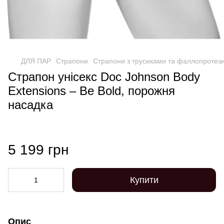
ДЛЯ ПАР
Страпони
Страпони з трусиками та фаллопротез
Страпон унісекс Doc Johnson Body
Extensions – Be Bold, порожня
насадка
5 199 грн
Купити
Опис