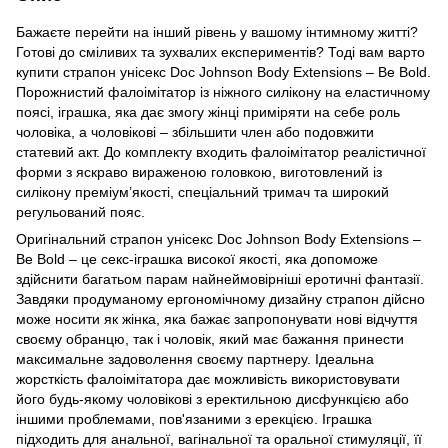
Бажаєте перейти на інший рівень у вашому інтимному житті?
Готові до сміливих та зухвалих експериментів? Тоді вам варто
купити страпон унісекс Doc Johnson Body Extensions – Be Bold.
Порожнистий фалоімітатор із ніжного силікону на еластичному
поясі, іграшка, яка дає змогу жінці приміряти на себе роль
чоловіка, а чоловікові – збільшити член або подовжити
статевий акт. До комплекту входить фалоімітатор реалістичної
форми з яскраво вираженою головкою, виготовлений із
силікону преміум’якості, спеціальний тримач та широкий
регульований пояс.
Оригінальний страпон унісекс Doc Johnson Body Extensions –
Be Bold – це секс-іграшка високої якості, яка допоможе
здійснити багатьом парам найнеймовірніші еротичні фантазії.
Завдяки продуманому ергономічному дизайну страпон дійсно
може носити як жінка, яка бажає запропонувати нові відчуття
своєму обранцю, так і чоловік, який має бажання принести
максимальне задоволення своєму партнеру. Ідеальна
жорсткість фалоімітатора дає можливість використовувати
його будь-якому чоловікові з еректильною дисфункцією або
іншими проблемами, пов'язаними з ерекцією. Іграшка
підходить для анальної, вагінальної та оральної стимуляції, її