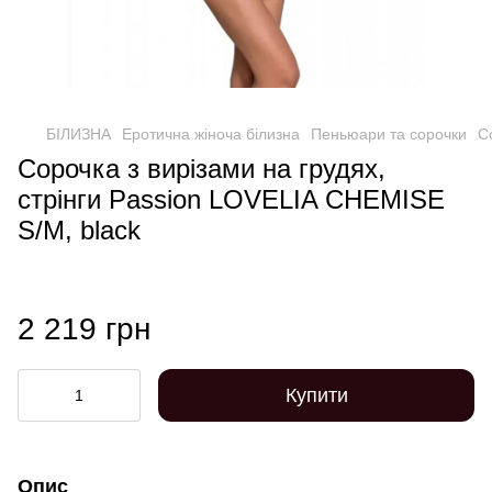
БІЛИЗНА
Еротична жіноча білизна
Пеньюари та сорочки
С
Сорочка з вирізами на грудях,
стрінги Passion LOVELIA CHEMISE
S/M, black
2 219 грн
Купити
Опис