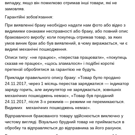
випадку, якщо він помилково отримав інші товари, які не
замовляв.
Гарантійні зобов'язання:
При виявленні браку необхідно надати нам фото або відео з
видимими ознаками несправності або браку, або повний опис
бракованого виробу: коли покупець отримав товар, за яких
умов виник брак або був виявлений, в чому виражається, чи є
видимі механічні пошкодження.
Описи типу: «не працює», «перестав працювати», «покупець
сказав не працює», «щось зламалося» і подібні короткі
претензії оброблятися за гарантією не будуть.
Приклади правильного опису браку: «Товар було продано
24.11.2017, через 1 місяць перестав заряджатися — індикатор
заряду горить, але акумулятор не заряджається, зовнішніх
механічних пошкоджень немає», «Товар був проданий
24.11.2017, після 3-х режимів — режими не перемикаються.
Видимих механічних пошкоджень немає».
Відправлення бракованого товару здійснюється виключно у
чистому вигляді. Візуально брудний товар не приймається в
обробку та відправляється до відправника за його рахунок.