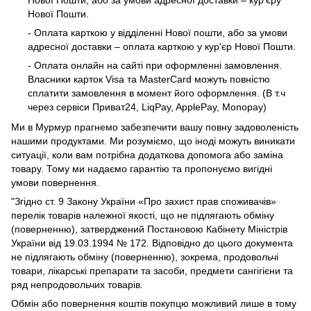
Нової Пошти, або за умови адресної доставки – кур'єру
Нової Пошти.
- Оплата карткою у відділенні Нової пошти, або за умови
адресної доставки – оплата карткою у кур'єр Нової Пошти.
- Оплата онлайн на сайті при оформленні замовлення.
Власники карток Visa та MasterCard можуть повністю
сплатити замовлення в момент його оформлення. (В т.ч
через сервіси Приват24, LiqPay, ApplePay, Monopay)
Ми в Мурмур прагнемо забезпечити вашу повну задоволеність
нашими продуктами. Ми розуміємо, що іноді можуть виникати
ситуації, коли вам потрібна додаткова допомога або заміна
товару. Тому ми надаємо гарантію та пропонуємо вигідні
умови повернення.
"Згідно ст. 9 Закону України «Про захист прав споживачів»
перелік товарів належної якості, що не підлягають обміну
(поверненню), затверджений Постановою Кабінету Міністрів
України від 19.03.1994 № 172. Відповідно до цього документа
не підлягають обміну (поверненню), зокрема, продовольчі
товари, лікарські препарати та засоби, предмети сангігієни та
ряд непродовольчих товарів.
Обмін або повернення коштів покупцю можливий лише в тому