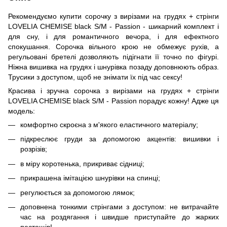
Рекомендуємо купити сорочку з вирізами на грудях + стрінги
LOVELIA CHEMISE black S/M - Passion - шикарний комплект і
для сну, і для романтичного вечора, і для ефектного
спокушання. Сорочка вільного крою не обмежує рухів, а
регульовані бретелі дозволяють підігнати її точно по фігурі.
Ніжна вишивка на грудях і шнурівка позаду доповнюють образ.
Трусики з доступом, щоб не знімати їх під час сексу!
Красива і зручна сорочка з вирізами на грудях + стрінги
LOVELIA CHEMISE black S/M - Passion порадує кожну! Адже ця
модель:
комфортно скроєна з м'якого еластичного матеріалу;
підкреслює груди за допомогою акцентів: вишивки і
розрізів;
в міру коротенька, прикриває сідниці;
прикрашена імітацією шнурівки на спинці;
регулюється за допомогою лямок;
доповнена тонкими стрінгами з доступом: не витрачайте
час на роздягання і швидше приступайте до жарких
пестощів!