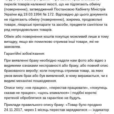
перелік товарів належної якості, що не підлягають обміну
(поверненню), затверджений Постановою Кабінету Міністрів
України від 19.03.1994 № 172. Відповідно до цього документа
не підлягають обміну (поверненню), зокрема, продовольчі
товари, лікарські препарати та засоби, предмети сангігієни та
ряд непродовольчих товарів.
Обмін або повернення коштів покупцю можливий лише в тому
випадку, якщо він помилково отримав інші товари, які не
замовляв.
Гарантійні зобов'язання:
При виявленні браку необхідно надати нам фото або відео з
видимими ознаками несправності або браку, або повний опис
бракованого виробу: коли покупець отримав товар, за яких
умов виник брак або був виявлений, в чому виражається, чи є
видимі механічні пошкодження.
Описи типу: «не працює», «перестав працювати», «покупець
сказав не працює», «щось зламалося» і подібні короткі
претензії оброблятися за гарантією не будуть.
Приклади правильного опису браку: «Товар було продано
24.11.2017, через 1 місяць перестав заряджатися — індикатор