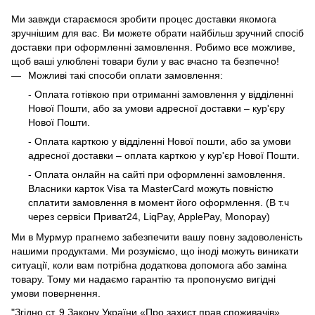
Ми завжди стараємося зробити процес доставки якомога
зручнішим для вас. Ви можете обрати найбільш зручний спосіб
доставки при оформленні замовлення. Робимо все можливе,
щоб ваші улюблені товари були у вас вчасно та безпечно!
Можливі такі способи оплати замовлення:
- Оплата готівкою при отриманні замовлення у відділенні
Нової Пошти, або за умови адресної доставки – кур'єру
Нової Пошти.
- Оплата карткою у відділенні Нової пошти, або за умови
адресної доставки – оплата карткою у кур'єр Нової Пошти.
- Оплата онлайн на сайті при оформленні замовлення.
Власники карток Visa та MasterCard можуть повністю
сплатити замовлення в момент його оформлення. (В т.ч
через сервіси Приват24, LiqPay, ApplePay, Monopay)
Ми в Мурмур прагнемо забезпечити вашу повну задоволеність
нашими продуктами. Ми розуміємо, що іноді можуть виникати
ситуації, коли вам потрібна додаткова допомога або заміна
товару. Тому ми надаємо гарантію та пропонуємо вигідні
умови повернення.
"Згідно ст. 9 Закону України «Про захист прав споживачів»