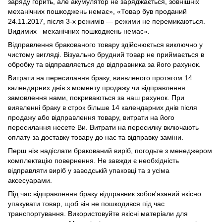
заряду горить, але акумулятор не заряджається, зовнішніх
механічних пошкоджень немає», «Товар був проданий
24.11.2017, після 3-х режимів — режими не перемикаються.
Видимих механічних пошкоджень немає».
Відправлення бракованого товару здійснюється виключно у
чистому вигляді. Візуально брудний товар не приймається в
обробку та відправляється до відправника за його рахунок.
Витрати на пересилання браку, виявленого протягом 14
календарних днів з моменту продажу чи відправлення
замовлення нами, покриваються за наш рахунок. При
виявленні браку в строк більше 14 календарних днів після
продажу або відправлення товару, витрати на його
пересилання несете Ви. Витрати на пересилку включають
оплату за доставку товару до нас та відправку заміни.
Перш ніж надіслати бракований виріб, погодьте з менеджером
комплектацію повернення. Не завжди є необхідність
відправляти виріб у заводській упаковці та з усіма
аксесуарами.
Під час відправлення браку відправник зобов'язаний якісно
упакувати товар, щоб він не пошкодився під час
транспортування. Використовуйте якісні матеріали для