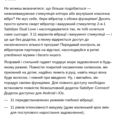
Не можеш визначитися, що більше подобається —
нежнаявакуумная стимуляція клітора або внутрішня класична
вібро? Не муч себе, бери вібратор з обома функціями! Досить
просто купити смарт вібратор і вакуумний стимулятор 2-в-1
Satisfyer Dual Love і насолоджуватися так, як тобі хочеться
саме сьогодні. З 11 варіантів вібрації і вакуумної стимуляції — і
це ще без додатка, в якому відкриється доступ до
нескінченного кількості програм! Передавай контроль за
вібратором партнера на відстані, насолоджуйся в ритмі
улюбленої музики і багато іншого.
Яскравий і стильний гаджет подарує море задоволення в будь-
якому режимі. Повністю покритий оксамитним силіконом, він
приємний на дотик, надійно лежить в руці, навіть якщо вона
буде вологою, і ніжний при введенні. Ну, і звичайно, він
порадує своїми функціями. Для повного доступу необхідно
встановити повністю безкоштовний додаток Satisfyer Connect!
Додаток доступно для
Android
і
iOs
.
11 передвстановлених режимів глибокої вібрації;
11 рівнів інтенсивності вакууму (дуже маленький крок змін
для поступового наростання задоволення);