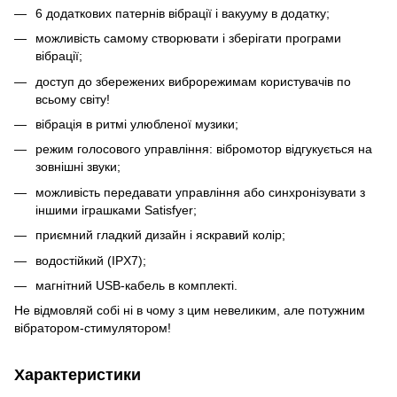
6 додаткових патернів вібрації і вакууму в додатку;
можливість самому створювати і зберігати програми
вібрації;
доступ до збережених виброрежимам користувачів по
всьому світу!
вібрація в ритмі улюбленої музики;
режим голосового управління: вібромотор відгукується на
зовнішні звуки;
можливість передавати управління або синхронізувати з
іншими іграшками Satisfyer;
приємний гладкий дизайн і яскравий колір;
водостійкий (IPX7);
магнітний USB-кабель в комплекті.
Не відмовляй собі ні в чому з цим невеликим, але потужним
вібратором-стимулятором!
Характеристики