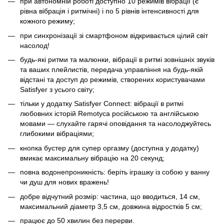
при автономній роботі доступно 10 режимів вібрації (є
рівна вібрація і ритмічні) і по 5 рівнів інтенсивності для
кожного режиму;
при синхронізації зі смартфоном відкривається цілий світ
насолод!
будь-які ритми та малюнки, вібрації в ритмі зовнішніх звуків
та ваших плейлистів, передача управління на будь-якій
відстані та доступ до режимів, створених користувачами
Satisfyer з усього світу;
тільки у додатку Satisfyer Connect: вібрації в ритмі
любовних історій Remotyca російською та англійською
мовами — слухайте гарячі оповідання та насолоджуйтесь
глибокими вібраціями;
кнопка бустер для супер оргазму (доступна у додатку)
вмикає максимальну вібрацію на 20 секунд;
повна водонепроникність: беріть іграшку із собою у ванну
чи душ для нових вражень!
добре відчутний розмір: частина, що вводиться, 14 см,
максимальний діаметр 3,5 см, довжина відростків 5 см;
працює до 50 хвилин без перерви.