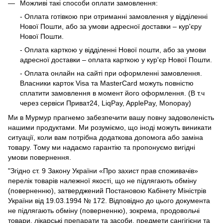
Можливі такі способи оплати замовлення:
- Оплата готівкою при отриманні замовлення у відділенні
Нової Пошти, або за умови адресної доставки – кур'єру
Нової Пошти.
- Оплата карткою у відділенні Нової пошти, або за умови
адресної доставки – оплата карткою у кур'єр Нової Пошти.
- Оплата онлайн на сайті при оформленні замовлення.
Власники карток Visa та MasterCard можуть повністю
сплатити замовлення в момент його оформлення. (В т.ч
через сервіси Приват24, LiqPay, ApplePay, Monopay)
Ми в Мурмур прагнемо забезпечити вашу повну задоволеність
нашими продуктами. Ми розуміємо, що іноді можуть виникати
ситуації, коли вам потрібна додаткова допомога або заміна
товару. Тому ми надаємо гарантію та пропонуємо вигідні
умови повернення.
"Згідно ст. 9 Закону України «Про захист прав споживачів»
перелік товарів належної якості, що не підлягають обміну
(поверненню), затверджений Постановою Кабінету Міністрів
України від 19.03.1994 № 172. Відповідно до цього документа
не підлягають обміну (поверненню), зокрема, продовольчі
товари, лікарські препарати та засоби, предмети сангігієни та