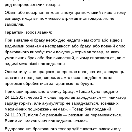
ряд непродовольчих товарів.
Обмін або повернення коштів покупцю можливий лише в тому
випадку, якщо він помилково отримав інші товари, які не
замовляв.
Гарантійні зобов'язання:
При виявленні браку необхідно надати нам фото або відео з
видимими ознаками несправності або браку, або повний опис
бракованого виробу: коли покупець отримав товар, за яких
умов виник брак або був виявлений, в чому виражається, чи є
видимі механічні пошкодження.
Описи типу: «не працює», «перестав працювати», «покупець
сказав не працює», «щось зламалося» і подібні короткі
претензії оброблятися за гарантією не будуть.
Приклади правильного опису браку: «Товар було продано
24.11.2017, через 1 місяць перестав заряджатися — індикатор
заряду горить, але акумулятор не заряджається, зовнішніх
механічних пошкоджень немає», «Товар був проданий
24.11.2017, після 3-х режимів — режими не перемикаються.
Видимих механічних пошкоджень немає».
Відправлення бракованого товару здійснюється виключно у