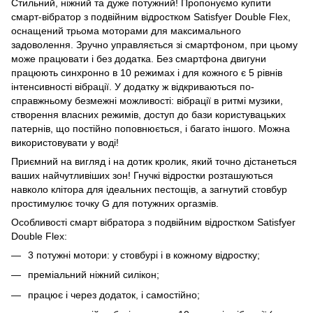
Стильний, ніжний та дуже потужний! Пропонуємо купити
смарт-вібратор з подвійним відростком Satisfyer Double Flex,
оснащений трьома моторами для максимального
задоволення. Зручно управляється зі смартфоном, при цьому
може працювати і без додатка. Без смартфона двигуни
працюють синхронно в 10 режимах і для кожного є 5 рівнів
інтенсивності вібрації. У додатку ж відкриваються по-
справжньому безмежні можливості: вібрації в ритмі музики,
створення власних режимів, доступ до бази користувацьких
патернів, що постійно поповнюється, і багато іншого. Можна
використовувати у воді!
Приємний на вигляд і на дотик кролик, який точно дістанеться
ваших найчутливіших зон! Гнучкі відростки розташуються
навколо клітора для ідеальних пестощів, а загнутий стовбур
простимулює точку G для потужних оргазмів.
Особливості смарт вібратора з подвійним відростком Satisfyer
Double Flex:
3 потужні мотори: у стовбурі і в кожному відростку;
преміальний ніжний силікон;
працює і через додаток, і самостійно;