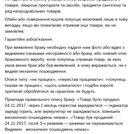
товари, лікарські препарати та засоби, предмети сангігієни та
ряд непродовольчих товарів.
Обмін або повернення коштів покупцю можливий лише в тому
випадку, якщо він помилково отримав інші товари, які не
замовляв.
Гарантійні зобов'язання:
При виявленні браку необхідно надати нам фото або відео з
видимими ознаками несправності або браку, або повний опис
бракованого виробу: коли покупець отримав товар, за яких
умов виник брак або був виявлений, в чому виражається, чи є
видимі механічні пошкодження.
Описи типу: «не працює», «перестав працювати», «покупець
сказав не працює», «щось зламалося» і подібні короткі
претензії оброблятися за гарантією не будуть.
Приклади правильного опису браку: «Товар було продано
24.11.2017, через 1 місяць перестав заряджатися — індикатор
заряду горить, але акумулятор не заряджається, зовнішніх
механічних пошкоджень немає», «Товар був проданий
24.11.2017, після 3-х режимів — режими не перемикаються.
Видимих механічних пошкоджень немає».