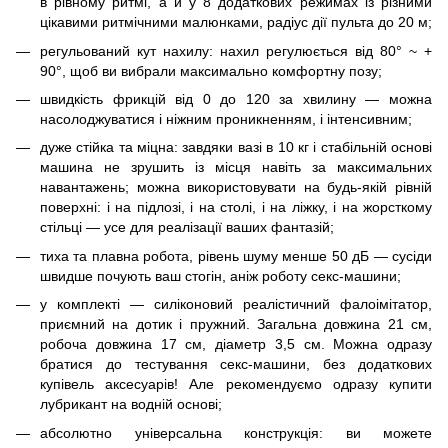
в рівному ритмі, а й у 8 додаткових режимах із різними
цікавими ритмічними малюнками, радіус дії пульта до 20 м;
регульований кут нахилу: нахил регулюється від 80° ~ +
90°, щоб ви вибрали максимально комфортну позу;
швидкість фрикцій від 0 до 120 за хвилину — можна
насолоджуватися і ніжним проникненням, і інтенсивним;
дуже стійка та міцна: завдяки вазі в 10 кг і стабільній основі
машина не зрушить із місця навіть за максимальних
навантажень; можна використовувати на будь-якій рівній
поверхні: і на підлозі, і на столі, і на ліжку, і на жорсткому
стільці — усе для реалізації ваших фантазій;
тиха та плавна робота, рівень шуму менше 50 дБ — сусіди
швидше почують ваш стогін, аніж роботу секс-машини;
у комплекті — силіконовий реалістичний фалоімітатор,
приємний на дотик і пружний. Загальна довжина 21 см,
робоча довжина 17 см, діаметр 3,5 см. Можна одразу
братися до тестування секс-машини, без додаткових
купівель аксесуарів! Але рекомендуємо одразу купити
лубрикант на водній основі;
абсолютно універсальна конструкція: ви можете