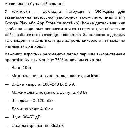
машиною на будь-якій відстані!
У комплекті — докладна інструкція з QR-кодом для
завантаження застосунку (застосунок також легко знайти й у
Google Play або App Store самостійно). Кожна деталь машини
зроблена за допомогою високоточного верстата, чорні частини
стійко забарвлені та захищені від сколів. За належного догляду
та очищення навіть після довгих років використання машина
матиме вигляд нової!
Важливо: виробник рекомендує перед першим використанням
продезінфікувати машину 75% медичним спиртом.
Вага: 10 кг
Матеріал: нержавійна сталь, пластик, силікон
Вхідна напруга: 100–240 В, 2,5 А
Максимальна потужність двигуна: 48 Вт
Швидкість: 0–120 об/хв
Довжина ходу: 4–6 см
Шум: 30–50 дБ
Система кріплення: KlicLok