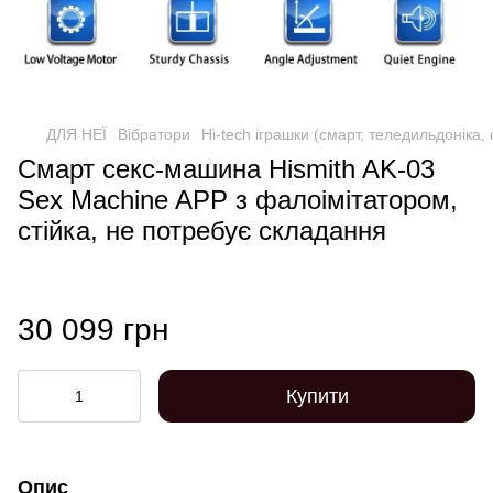
ДЛЯ НЕЇ
Вібратори
Hi-tech іграшки (смарт, теледильдоніка,
Смарт секс-машина Hismith AK-03
Sex Machine APP з фалоімітатором,
стійка, не потребує складання
30 099 грн
Купити
Опис