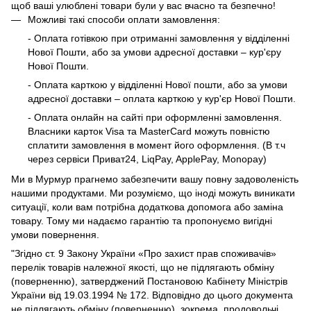
щоб ваші улюблені товари були у вас вчасно та безпечно!
Можливі такі способи оплати замовлення:
- Оплата готівкою при отриманні замовлення у відділенні
Нової Пошти, або за умови адресної доставки – кур'єру
Нової Пошти.
- Оплата карткою у відділенні Нової пошти, або за умови
адресної доставки – оплата карткою у кур'єр Нової Пошти.
- Оплата онлайн на сайті при оформленні замовлення.
Власники карток Visa та MasterCard можуть повністю
сплатити замовлення в момент його оформлення. (В т.ч
через сервіси Приват24, LiqPay, ApplePay, Monopay)
Ми в Мурмур прагнемо забезпечити вашу повну задоволеність
нашими продуктами. Ми розуміємо, що іноді можуть виникати
ситуації, коли вам потрібна додаткова допомога або заміна
товару. Тому ми надаємо гарантію та пропонуємо вигідні
умови повернення.
"Згідно ст. 9 Закону України «Про захист прав споживачів»
перелік товарів належної якості, що не підлягають обміну
(поверненню), затверджений Постановою Кабінету Міністрів
України від 19.03.1994 № 172. Відповідно до цього документа
не підлягають обміну (поверненню), зокрема, продовольчі