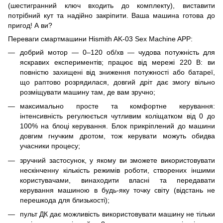
(шестигранний ключ входить до комплекту), виставити
потрібний кут та надійно закріпити. Ваша машина готова до
пригод! А ви?
Переваги смартмашини Hismith AK-03 Sex Machine APP:
добрий мотор — 0–120 об/хв — чудова потужність для
яскравих експериментів; працює від мережі 220 В: ви
повністю захищені від зниження потужності або батареї,
що раптово розрядилася, довгий дріт дає змогу вільно
розміщувати машину там, де вам зручно;
максимально просте та комфортне керування:
інтенсивність регулюється чутливим коліщатком від 0 до
100% на блоці керування. Блок прикріплений до машини
довгим гнучким дротом, тож керувати можуть обидва
учасники процесу;
зручний застосунок, у якому ви зможете використовувати
нескінченну кількість режимів роботи, створених іншими
користувачами, винаходити власні та передавати
керування машиною в будь-яку точку світу (відстань не
перешкода для близькості);
пульт ДК дає можливість використовувати машину не тільки