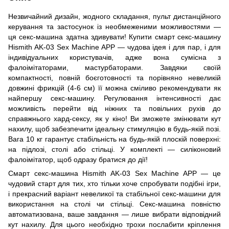
Незвичайний дизайн, жодного складання, пульт дистанційного
керування та застосунок із необмеженими можливостями —
ця секс-машина здатна здивувати! Купити смарт секс-машину
Hismith AK-03 Sex Machine APP — чудова ідея і для пар, і для
індивідуальних користувачів, адже вона сумісна з
фалоімітаторами, мастурбаторами. Завдяки своїй
компактності, повній боєготовності та порівняно невеликій
довжині фрикцій (4-6 см) її можна сміливо рекомендувати як
найпершу секс-машину. Регулювання інтенсивності дає
можливість перейти від ніжних та повільних рухів до
справжнього хард-сексу, як у кіно! Ви зможете змінювати кут
нахилу, щоб забезпечити ідеальну стимуляцію в будь-якій позі.
Вага 10 кг гарантує стабільність на будь-якій плоскій поверхні:
на підлозі, столі або стільці. У комплекті — силіконовий
фалоімітатор, щоб одразу братися до дії!
Смарт секс-машина Hismith AK-03 Sex Machine APP — це
чудовий старт для тих, хто тільки хоче спробувати подібні ігри,
і прекрасний варіант невеликої та стабільної секс-машини для
використання на столі чи стільці. Секс-машина повністю
автоматизована, ваше завдання — лише вибрати відповідний
кут нахилу. Для цього необхідно трохи послабити кріплення