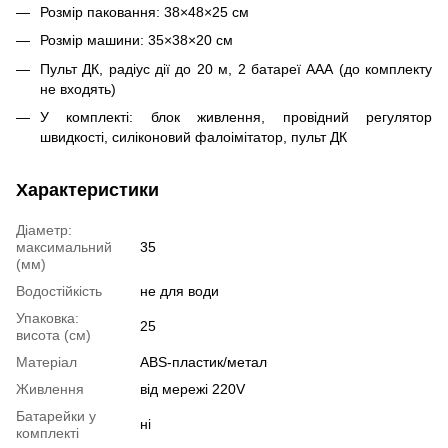
Розмір паковання: 38×48×25 см
Розмір машини: 35×38×20 см
Пульт ДК, радіус дії до 20 м, 2 батареї ААА (до комплекту
не входять)
У комплекті: блок живлення, провідний регулятор
швидкості, силіконовий фалоімітатор, пульт ДК
Характеристики
Діаметр:
максимальний
35
(мм)
Водостійкість
не для води
Упаковка:
25
висота (см)
Матеріал
ABS-пластик/метал
Живлення
від мережі 220V
Батарейки у
ні
комплекті