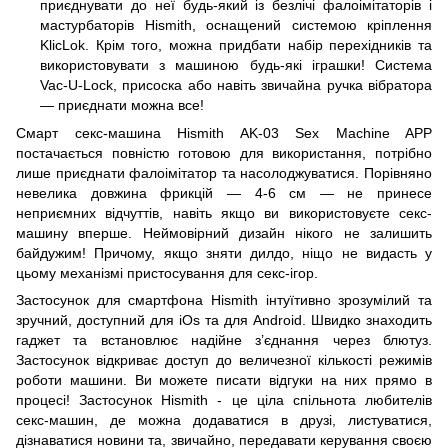
приєднувати до неї будь-який із безлічі фалоімітаторів і
мастурбаторів Hismith, оснащений системою кріплення
KlicLok. Крім того, можна придбати набір перехідників та
використовувати з машиною будь-які іграшки! Система
Vac-U-Lock, присоска або навіть звичайна ручка вібратора
— приєднати можна все!
Смарт секс-машина Hismith AK-03 Sex Machine APP
постачається повністю готовою для використання, потрібно
лише приєднати фалоімітатор та насолоджуватися. Порівняно
невелика довжина фрикцій — 4-6 см — не принесе
неприємних відчуттів, навіть якщо ви використовуєте секс-
машину вперше. Неймовірний дизайн нікого не залишить
байдужим! Причому, якщо зняти дилдо, ніщо не видасть у
цьому механізмі пристосування для секс-ігор.
Застосунок для смартфона Hismith інтуїтивно зрозумілий та
зручний, доступний для
iOs
та для
Android
. Швидко знаходить
гаджет та встановлює надійне з’єднання через блютуз.
Застосунок відкриває доступ до величезної кількості режимів
роботи машини. Ви можете писати відгуки на них прямо в
процесі! Застосунок Hismith - це ціла спільнота любителів
секс-машин, де можна додаватися в друзі, листуватися,
дізнаватися новини та, звичайно, передавати керування своєю