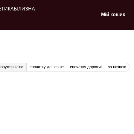
ЕТИКА
БІЛИЗНА
Мій кошик
популярністю
спочатку дешевше
спочатку дорожчі
за назвою