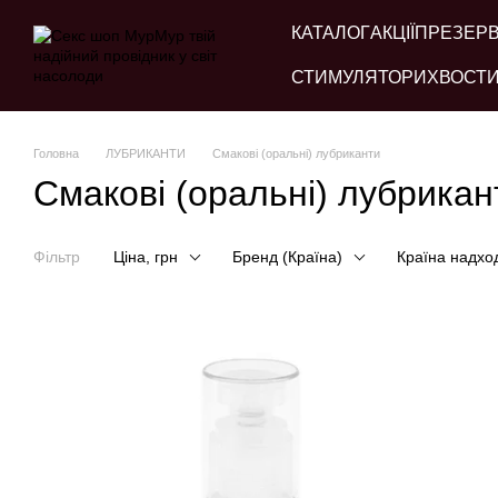
Перейти до основного контенту
КАТАЛОГ
АКЦІЇ
ПРЕЗЕР
СТИМУЛЯТОРИ
ХВОСТИ
Головна
ЛУБРИКАНТИ
Смакові (оральні) лубриканти
Смакові (оральні) лубрикан
Фільтр
Ціна, грн
Бренд (Країна)
Країна надхо