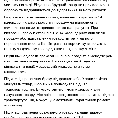
чистому вигляді. Візуально брудний товар не приймається в
обробку та відправляється до відправника за його рахунок.
Витрати на пересилання браку, виявленого протягом 14
календарних днів з моменту продажу чи відправлення
замовлення нами, покриваються за наш рахунок. При
виявленні браку в строк більше 14 календарних днів після
продажу або відправлення товару, витрати на його
пересилання несете Ви. Витрати на пересилку включають
оплату за доставку товару до нас та відправку заміни.
Перш ніж надіслати бракований виріб, погодьте з менеджером
комплектацію повернення. Не завжди є необхідність
відправляти виріб у заводській упаковці та з усіма
аксесуарами.
Під час відправлення браку відправник зобов'язаний якісно
упакувати товар, щоб він не пошкодився під час
транспортування. Використовуйте якісні матеріали для
пакування товару. Механічні пошкодження, що виникли під час
транспортування, можуть унеможливити гарантійний ремонт
або заміну.
Після відправлення бракованого товару на нашу адресу
необхідно повідомити менеджеру номер ТТН.