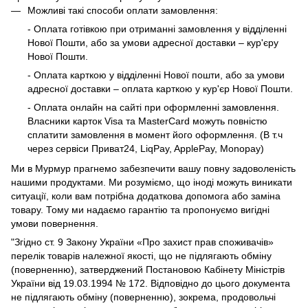
Можливі такі способи оплати замовлення:
- Оплата готівкою при отриманні замовлення у відділенні
Нової Пошти, або за умови адресної доставки – кур'єру
Нової Пошти.
- Оплата карткою у відділенні Нової пошти, або за умови
адресної доставки – оплата карткою у кур'єр Нової Пошти.
- Оплата онлайн на сайті при оформленні замовлення.
Власники карток Visa та MasterCard можуть повністю
сплатити замовлення в момент його оформлення. (В т.ч
через сервіси Приват24, LiqPay, ApplePay, Monopay)
Ми в Мурмур прагнемо забезпечити вашу повну задоволеність
нашими продуктами. Ми розуміємо, що іноді можуть виникати
ситуації, коли вам потрібна додаткова допомога або заміна
товару. Тому ми надаємо гарантію та пропонуємо вигідні
умови повернення.
"Згідно ст. 9 Закону України «Про захист прав споживачів»
перелік товарів належної якості, що не підлягають обміну
(поверненню), затверджений Постановою Кабінету Міністрів
України від 19.03.1994 № 172. Відповідно до цього документа
не підлягають обміну (поверненню), зокрема, продовольчі