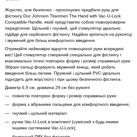
Жорстко, але безпечно - пропонуємо придбати руку для
фістингу Doc Johnson Titanmen The Hand with Vac-U-Lock
Compatible Handle, який представляє собою повнорозмірне
передпліччя. Щільний і гнучкий, цей стимулятор ідеально
підійде для серйозного фістингу. Надійно кріпиться на рукоятці
і звужений для більш комфортного введення.
Отримайте неймовірні відчуття повноцінної руки всередині
вас! Цей стимулятор створений спеціально для фістингу і
максимально точно повторює форму і розмір справжньої руки.
Зібрані пальці формують звужений кінець, який робить
введення більш легким. Пружний і щільний PVC ідеально
підходить для жорсткого і при цьому безпечного фістинга.
Діаметр 6,9 см, довжина 29 см без рукояті
повністю повторює форму і розмір справжньої руки;
форма з зібраними пальцями для комфортного введення;
гнучкий і щільний матеріал;
ручка Vac-U-Lock в комплекті (сумісний з будь-якими
іншими системами Vac-U-Lock);
безпечний ПВХ без фталатів;