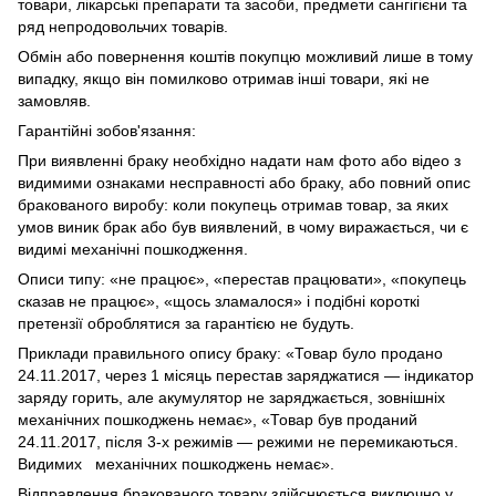
товари, лікарські препарати та засоби, предмети сангігієни та
ряд непродовольчих товарів.
Обмін або повернення коштів покупцю можливий лише в тому
випадку, якщо він помилково отримав інші товари, які не
замовляв.
Гарантійні зобов'язання:
При виявленні браку необхідно надати нам фото або відео з
видимими ознаками несправності або браку, або повний опис
бракованого виробу: коли покупець отримав товар, за яких
умов виник брак або був виявлений, в чому виражається, чи є
видимі механічні пошкодження.
Описи типу: «не працює», «перестав працювати», «покупець
сказав не працює», «щось зламалося» і подібні короткі
претензії оброблятися за гарантією не будуть.
Приклади правильного опису браку: «Товар було продано
24.11.2017, через 1 місяць перестав заряджатися — індикатор
заряду горить, але акумулятор не заряджається, зовнішніх
механічних пошкоджень немає», «Товар був проданий
24.11.2017, після 3-х режимів — режими не перемикаються.
Видимих механічних пошкоджень немає».
Відправлення бракованого товару здійснюється виключно у