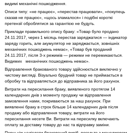
видимі механічні пошкодження.
Описи типу: «не працює», «перестав працювати», «покупець
сказав не працює», «щось зламалося» і подібні короткі
претензії оброблятися за гарантією не будуть.
Приклади правильного опису браку: «Товар було продано
24.11.2017, через 1 місяць перестав заряджатися — індикатор
заряду горить, але акумулятор не заряджається, зовнішніх
механічних пошкоджень немає», «Товар був проданий
24.11.2017, після 3-х режимів — режими не перемикаються.
Видимих механічних пошкоджень немає».
Відправлення бракованого товару здійснюється виключно у
чистому вигляді. Візуально брудний товар не приймається в
обробку та відправляється до відправника за його рахунок.
Витрати на пересилання браку, виявленого протягом 14
календарних днів з моменту продажу чи відправлення
замовлення нами, покриваються за наш рахунок. При
виявленні браку в строк більше 14 календарних днів після
продажу або відправлення товару, витрати на його
пересилання несете Ви. Витрати на пересилку включають
оплату за доставку товару до нас та відправку заміни.
Перш ніж надіслати бракований виріб, погодьте з менеджером