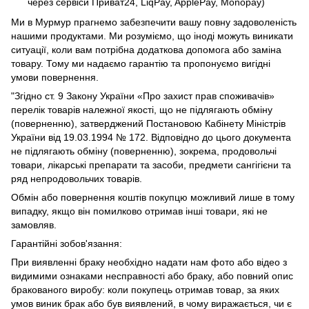
через сервіси Приват24, LiqPay, ApplePay, Monopay)
Ми в Мурмур прагнемо забезпечити вашу повну задоволеність
нашими продуктами. Ми розуміємо, що іноді можуть виникати
ситуації, коли вам потрібна додаткова допомога або заміна
товару. Тому ми надаємо гарантію та пропонуємо вигідні
умови повернення.
"Згідно ст. 9 Закону України «Про захист прав споживачів»
перелік товарів належної якості, що не підлягають обміну
(поверненню), затверджений Постановою Кабінету Міністрів
України від 19.03.1994 № 172. Відповідно до цього документа
не підлягають обміну (поверненню), зокрема, продовольчі
товари, лікарські препарати та засоби, предмети сангігієни та
ряд непродовольчих товарів.
Обмін або повернення коштів покупцю можливий лише в тому
випадку, якщо він помилково отримав інші товари, які не
замовляв.
Гарантійні зобов'язання:
При виявленні браку необхідно надати нам фото або відео з
видимими ознаками несправності або браку, або повний опис
бракованого виробу: коли покупець отримав товар, за яких
умов виник брак або був виявлений, в чому виражається, чи є