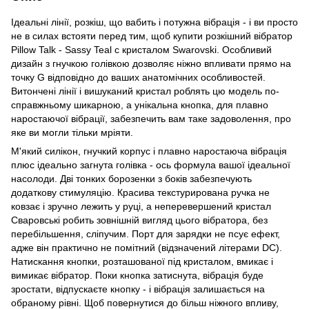
Ідеальні лінії, розкіш, що вабить і потужна вібрація - і ви просто
не в силах встояти перед тим, щоб купити розкішний вібратор
Pillow Talk - Sassy Teal c кристалом Swarovski. Особливий
дизайн з гнучкою голівкою дозволяє ніжно впливати прямо на
точку G відповідно до ваших анатомічних особливостей.
Витончені лінії і вишуканий кристал роблять цю модель по-
справжньому шикарною, а унікальна кнопка, для плавно
наростаючої вібрації, забезпечить вам таке задоволення, про
яке ви могли тільки мріяти.
М'який силікон, гнучкий корпус і плавно наростаюча вібрація
плюс ідеально загнута голівка - ось формула вашої ідеальної
насолоди. Дві тонких борозенки з боків забезпечують
додаткову стимуляцію. Красива текстурирована ручка не
ковзає і зручно лежить у руці, а неперевершений кристал
Сваровські робить зовнішній вигляд цього вібратора, без
перебільшення, сліпучим. Порт для зарядки не псує ефект,
адже він практично не помітний (відзначений літерами DC).
Натискання кнопки, розташованої під кристалом, вмикає і
вимикає вібратор. Поки кнопка затиснута, вібрація буде
зростати, відпускаєте кнопку - і вібрація залишається на
обраному рівні. Щоб повернутися до більш ніжного впливу,