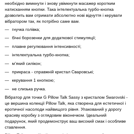
необхідно вимкнути і знову увімкнути масажер коротким
натисканням кнопки. Така інтелектуальна турбо-кнопка
дозволить вам отримати абсолютно нові відчуття і керувати
вібратором так, як потрібно саме вам.
гнучка голівка;
бічні борозенки для додаткової стимуляції;
плавне регулювання інтенсивності;
інтелектуальна турбо-кнопка;
м'який силікон;
прикраса - справжній кристал Сваровські;
керування 1 кнопкою;
не слизька ручка.
Вібратор для точки G Pillow Talk Sassy з кристалом Swarovski -
це вершина колекції Pillow Talk, яка створена для естетичної і
еротичної насолоди найвищого рівня. Упакований у дорогу
красиву коробку з оглядовим віконечком. Ідеальний
подарунок, який продемонструє ваш високий смак і особливе
ставлення.