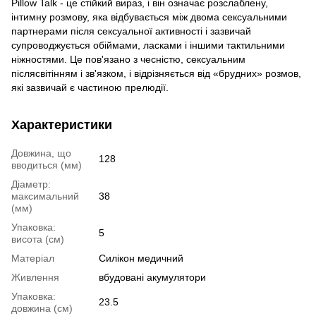
Pillow Talk - це стійкий вираз, і він означає розслаблену,
інтимну розмову, яка відбувається між двома сексуальними
партнерами після сексуальної активності і зазвичай
супроводжується обіймами, ласками і іншими тактильними
ніжностями. Це пов'язано з чесністю, сексуальним
післясвітінням і зв'язком, і відрізняється від «брудних» розмов,
які зазвичай є частиною прелюдії.
Характеристики
Довжина, що
128
вводиться (мм)
Діаметр:
максимальний
38
(мм)
Упаковка:
5
висота (см)
Матеріал
Силікон медичний
Живлення
вбудовані акумулятори
Упаковка:
23.5
довжина (см)