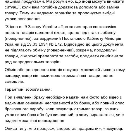
нашими продуктами. Ми розуміємо, що іноді можуть виникати
ситуації, коли вам потрібна додаткова допомога або заміна
товару. Тому ми надаємо гарантію та пропонуємо вигідні
умови повернення.
"Згідно ст. 9 Закону України «Про захист прав споживачів»
перелік товарів належної якості, що не підлягають обміну
(поверненню), затверджений Постановою Кабінету Міністрів
України від 19.03.1994 № 172. Відповідно до цього документа
не підлягають обміну (поверненню), зокрема, продовольчі
товари, лікарські препарати та засоби, предмети сангігієни та
ряд непродовольчих товарів.
Обмін або повернення коштів покупцю можливий лише в тому
випадку, якщо він помилково отримав інші товари, які не
замовляв.
Гарантійні зобов'язання:
При виявленні браку необхідно надати нам фото або відео з
видимими ознаками несправності або браку, або повний опис
бракованого виробу: коли покупець отримав товар, за яких
умов виник брак або був виявлений, в чому виражається, чи є
видимі механічні пошкодження.
Описи типу: «не працює», «перестав працювати», «покупець