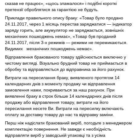
сказав не працює», «щось зламалося» і подібні короткі
претензії оброблятися за гарантією не будуть.
Приклади правильного опису браку: «Товар було продано
24.11.2017, через 1 місяць перестав заряджатися — індикатор
заряду горить, але акумулятор не заряджається, зовнішніх
механічних пошкоджень немає», «Товар був проданий
24.11.2017, після 3-х режимів — режими не перемикаються.
Видимих механічних пошкоджень немає».
Відправлення бракованого товару здійснюється виключно у
чистому вигляді. Візуально брудний товар не приймається в
обробку та відправляється до відправника за його рахунок.
Витрати на пересилання браку, виявленого протягом 14
календарних днів з моменту продажу чи відправлення
замовлення нами, покриваються за наш рахунок. При
виявленні браку в строк більше 14 календарних днів після
продажу або відправлення товару, витрати на його
пересилання несете Ви. Витрати на пересилку включають
оплату за доставку товару до нас та відправку заміни.
Перш ніж надіслати бракований виріб, погодьте з менеджером
комплектацію повернення. Не завжди є необхідність
відправляти виріб у заводській упаковці та з усіма