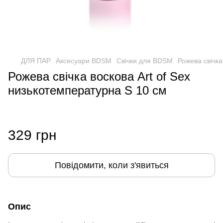
ДЛЯ ПАР
Аксесуари BDSM
Свічки для BDSM
Рожева свічка
Рожева свічка воскова Art of Sex
низькотемпературна S 10 см
329 грн
Повідомити, коли з'явиться
Опис