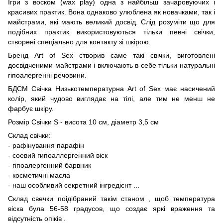
Ігри з воском (wax play) одна з найбільш зачаровуючих і
красивих практик. Вона однаково улюблена як новачками, так і
майстрами, які мають великий досвід. Слід розуміти що для
подібних практик використовуються тільки певні свічки,
створені спеціально для контакту зі шкірою.
Бренд Art of Sex створив саме такі свічки, виготовлені
досвідченими майстрами і включають в себе тільки натуральні
гіпоалергенні речовини.
БДСМ Свічка Низькотемпературна Art of Sex має насичений
колір, який чудово виглядає на тілі, але тим не менш не
фарбує шкіру.
Розмір Свічки S - висота 10 см, діаметр 3,5 см
Склад свічки:
- рафінування парафін
- соевий гипоаллергенний віск
- гіпоалергенний барвник
- косметичні масла
- наш особливий секретний інгредієнт ...
Склад свечки поідібраний такім станом , щоб температура
віска була 56-58 градусов, що создає яркі враження та
відсутність опіків .